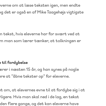
everne om at læse teksten igen, men endte
g det er også en af Mike Taagehøjs vigtigste
en tekst, hvis eleverne har for svært ved at
vom man som lærer tænker, at tolkningen er
 til fordybelse
rer i næsten 15 år, og han synes på nogle
re at ”åbne tekster op” for eleverne.
t om, at elevernes evne til at fordybe sig i at
ligere. Hvis man skal ned i de lag, en tekst
 den flere gange, og det kan eleverne have