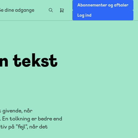
Abonnementer og aftaler
Se dine adgange
Header
Log ind
right
menu
n tekst
 givende, når
. En tolkning er bedre end
v på ”fejl”, når det