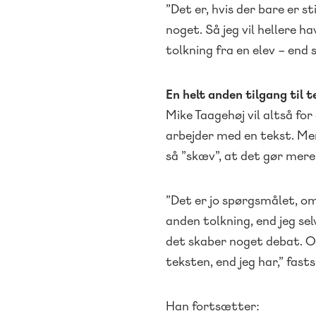
”Det er, hvis der bare er st
noget. Så jeg vil hellere 
tolkning fra en elev – end s
En helt anden tilgang til 
Mike Taagehøj vil altså for
arbejder med en tekst. Men 
så ”skæv”, at det gør mer
”Det er jo spørgsmålet, om
anden tolkning, end jeg sel
det skaber noget debat. Og
teksten, end jeg har,” fast
Han fortsætter: