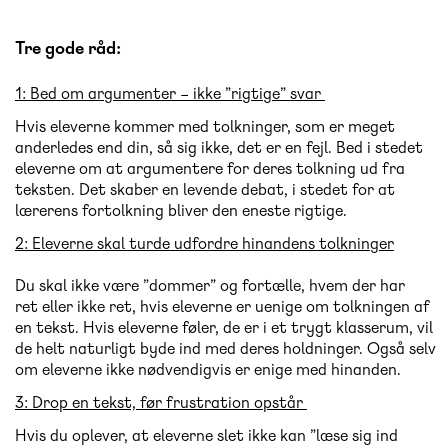
Tre gode råd:
1: Bed om argumenter – ikke ”rigtige” svar
Hvis eleverne kommer med tolkninger, som er meget
anderledes end din, så sig ikke, det er en fejl. Bed i stedet
eleverne om at argumentere for deres tolkning ud fra
teksten. Det skaber en levende debat, i stedet for at
lærerens fortolkning bliver den eneste rigtige.
2: Eleverne skal turde udfordre hinandens tolkninger
Du skal ikke være ”dommer” og fortælle, hvem der har
ret eller ikke ret, hvis eleverne er uenige om tolkningen af
en tekst. Hvis eleverne føler, de er i et trygt klasserum, vil
de helt naturligt byde ind med deres holdninger. Også selv
om eleverne ikke nødvendigvis er enige med hinanden.
3: Drop en tekst, før frustration opstår
Hvis du oplever, at eleverne slet ikke kan ”læse sig ind