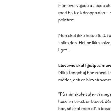
Han overvejede at bede el
med helt at droppe den – o
pointer:
Man skal ikke holde fast i 
tolke den. Heller ikke sel
ligetil.
Eleverne skal hjælpes mere
Mike Taagehøj har været læ
måder, det er blevet svære
”På min skole taler vi mege
læse en tekst er blevet dår
har, så skal man ofte læse