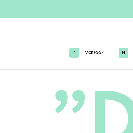
F
FACEBOOK
M
”