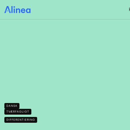
Gå
til
hovedindhold
DANSK
TVÆRFAGLIGT
DIFFERENTIERING