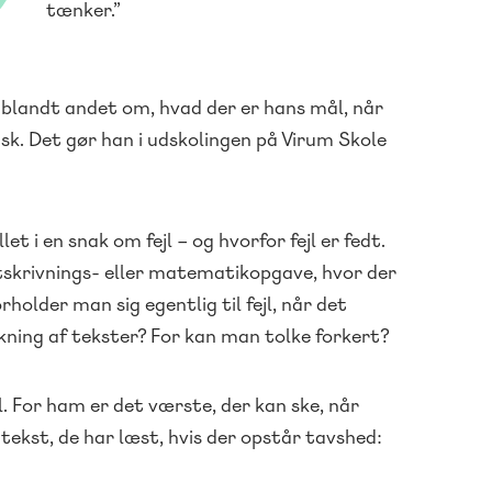
tænker.”
 blandt andet om, hvad der er hans mål, når
nsk. Det gør han i udskolingen på Virum Skole
et i en snak om fejl – og hvorfor fejl er fedt.
 retskrivnings- eller matematikopgave, hvor der
rholder man sig egentlig til fejl, når det
kning af tekster? For kan man tolke forkert?
vl. For ham er det værste, der kan ske, når
 tekst, de har læst, hvis der opstår tavshed: