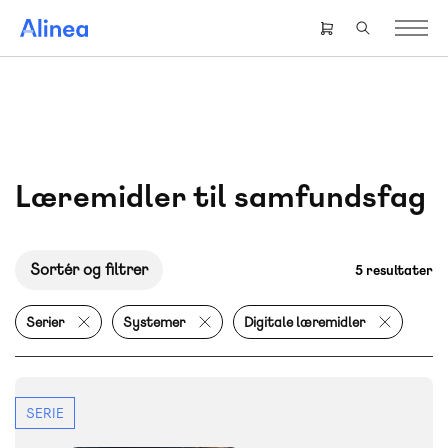
Gå
til
Header
hovedindhold
right
menu
Læremidler til samfundsfag
Sortér og filtrer
5 resultater
Serier
Systemer
Digitale læremidler
SERIE