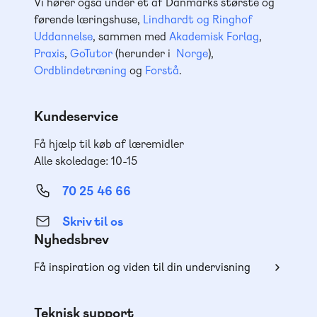
Vi hører også under et af Danmarks største og
førende læringshuse,
Lindhardt og Ringhof
Uddannelse
, sammen med
Akademisk Forlag
,
Praxis
,
GoTutor
(herunder i
Norge
),
Ordblindetræning
og
Forstå
.
Kundeservice
Få hjælp til køb af læremidler
Alle skoledage: 10-15
70 25 46 66
Skriv til os
Nyhedsbrev
Få inspiration og viden til din undervisning
Teknisk support