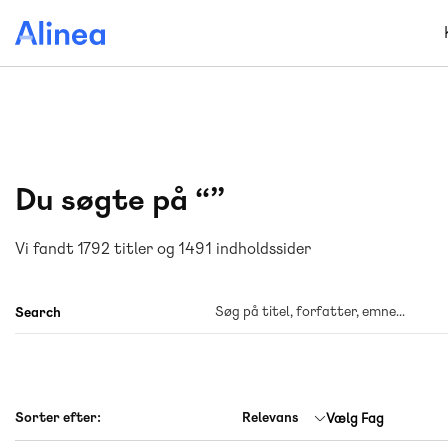
Gå
til
hovedindhold
Du søgte på “”
Vi fandt
1792
titler og
1491
indholdssider
Search
Relevans
Vælg Fag