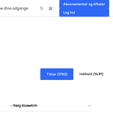
Abonnementer og aftaler
Se dine adgange
Header
Log ind
right
menu
Indhold (
1491
)
Titler (
1792
)
Vælg klassetrin