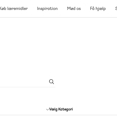
Køb læremidler
Inspiration
Mød os
Få hjælp
Vælg Kategori