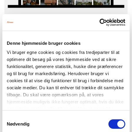
Denne hjemmeside bruger cookies
10. klassesportalen
Vi bruger egne cookies og cookies fra tredjeparter til at
10. klasse
optimere dit besøg på vores hjemmeside ved at sikre
funktionalitet, generere statistik, huske dine præferencer
og til brug for markedsføring. Herudover bruger vi
cookies til at vise dig funktioner til brug i forbindelse med
SERIE
sociale medier. Du kan til enhver tid trække dit samtykke
tilbage. Du skal være opmærksom på, at vores
hjemmeside muligvis ikke fungerer optimalt, hvis du ikke
accepterer cookies eller tilbagetrækker et samtykke.
Samtykkevalg
Nødvendig