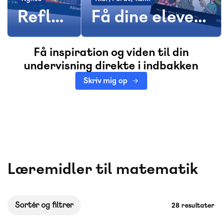
Reflex
Få dine elever
5 er
til at
Få inspiration og viden til din
landet
undersøge
undervisning direkte i indbakken
matematikken
Skriv mig op
Læremidler til matematik
Sortér og filtrer
28 resultater