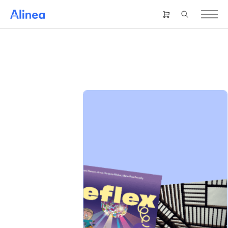
Gå
til
Header
hovedindhold
right
menu