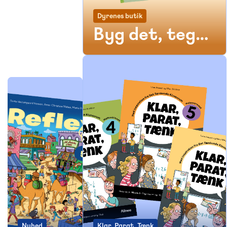
Dyrenes butik
Byg det, tegn
det, regn det!
Nyhed
Klar, Parat, Tænk