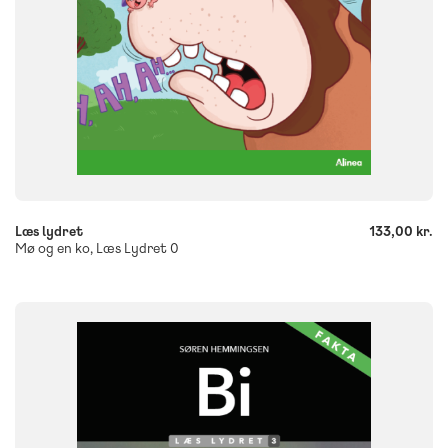
-
+
Læs lydret
133,00 kr.
Mø og en ko, Læs Lydret 0
FAG
Dansk
NIVEAU
0. klasse
1. klasse
2. klasse
3. klasse
FORMAT