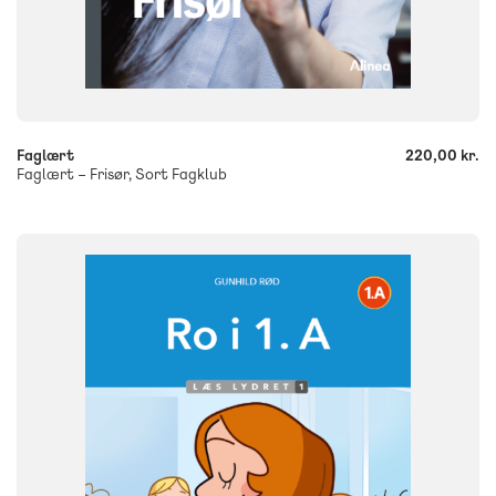
-
+
Faglært
220,00 kr.
Faglært – Frisør, Sort Fagklub
FAG
Dansk
NIVEAU
0. klasse
1. klasse
2. klasse
3. klasse
FORMAT
Flergangsbog
ISBN
9788723577177