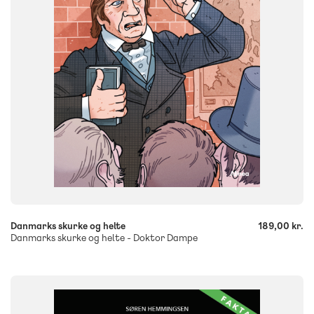
ISBN
9788723578471
-
+
Danmarks skurke og helte
189,00 kr.
Danmarks skurke og helte - Doktor Dampe
FAG
Dansk