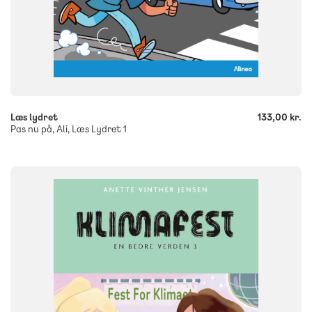
-
+
Læs lydret
133,00 kr.
Pas nu på, Ali, Læs Lydret 1
FAG
Dansk
NIVEAU
3. klasse
4. klasse
5. klasse
6. klasse
FORMAT
Flergangsbog
ISBN
9788723578907