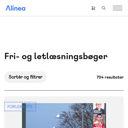
Gå
til
Header
hovedindhold
right
menu
Fri- og letlæsningsbøger
Sortér og filtrer
704 resultater
FORUDBESTIL
FAG
Dansk
NIVEAU
7. klasse
8. klasse
9. klasse