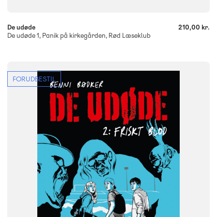
De udøde
210,00 kr.
De udøde 1, Panik på kirkegården, Rød Læseklub
FORUDBESTIL
FAG
Dansk
NIVEAU
3. klasse
4. klasse
5. klasse
6. klasse
FORMAT
Flergangsbog
ISBN
9788723578990