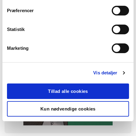
FAG
Dansk
Præferencer
Historie
NIVEAU
4. klasse
5. klasse
6. klasse
Statistik
FORMAT
Flergangsbog
Marketing
ISBN
9788723579287
Vis detaljer
Tillad alle cookies
Kun nødvendige cookies
-
+