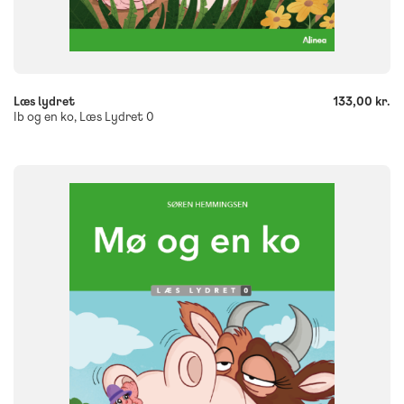
-
+
Læs lydret
133,00 kr.
Ib og en ko, Læs Lydret 0
FAG
Dansk
NIVEAU
0. klasse
1. klasse
2. klasse
3. klasse
FORMAT
Flergangsbog
ISBN
9788723580108