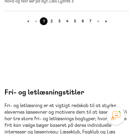
Nova og Nor ser på dyr, Læs Lydret 3
«
‹
1
2
3
4
5
6
7
›
»
Fri- og letlæsningstitler
Fri- og letlæsning er et vigtigt redskab til at styrke
elevernes læseevner og motivere dem til at læse mere. Vi
har tre store fri- og letlæsnings bogtyper, hvor eleverne
frit kan vælge bøger baseret på deres individuelle
interesser og læseniveau: Læseklub, Fagklub og Læs