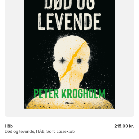
6. klasse
7. klasse
8. klasse
9. klasse
10. klasse
FORMAT
Flergangsbog
ISBN
9788723576941
-
+
Håb
215,00 kr.
Død og levende, HÅB, Sort Læseklub