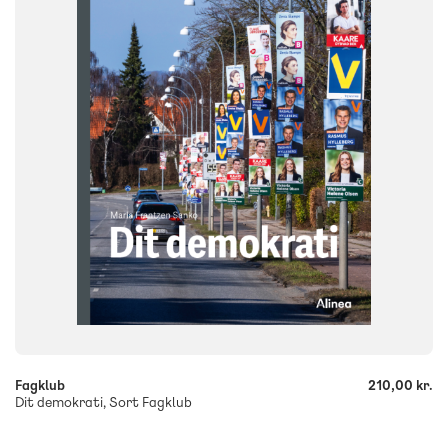
FORMAT
Flergangsbog
ISBN
9788723573513
-
+
Fagklub
210,00 kr.
Dit demokrati, Sort Fagklub