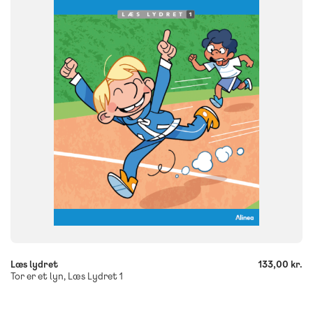
FORMAT
Flergangsbog
ISBN
9788723577191
-
+
Læs lydret
133,00 kr.
Tor er et lyn, Læs Lydret 1