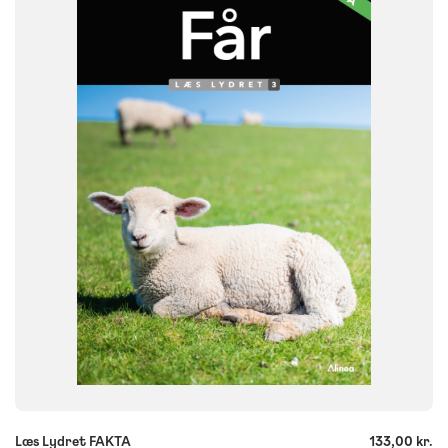
NIVEAU
0. klasse
1. klasse
2. klasse
3. klasse
FORMAT
Flergangsbog
ISBN
9788723580146
-
+
Læs Lydret FAKTA
133,00 kr.