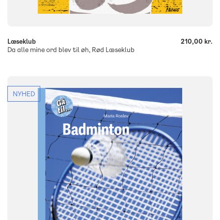
-
+
Læseklub
210,00 kr.
Da alle mine ord blev til øh, Rød Læseklub
NYHED
FAG
Dansk
NIVEAU
2. klasse
3. klasse
4. klasse
5. klasse
6. klasse
FORMAT
Flergangsbog
ISBN
9788723577047