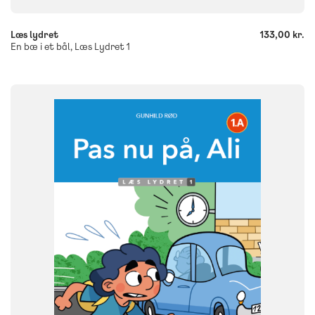
Læs lydret
133,00 kr.
En bæ i et bål, Læs Lydret 1
FAG
Dansk
NIVEAU
0. klasse
1. klasse
2. klasse
3. klasse
FORMAT
Flergangsbog
ISBN
9788723580047