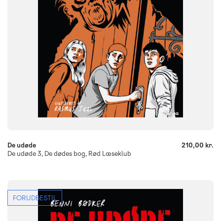
9788723579010
-
+
De udøde
210,00 kr.
De udøde 3, De dødes bog, Rød Læseklub
FORUDBESTIL
FAG
Dansk