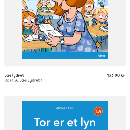
-
+
Læs lydret
133,00 kr.
Ro i 1. A, Læs Lydret 1
FAG
Dansk
NIVEAU
0. klasse
1. klasse
2. klasse
3. klasse