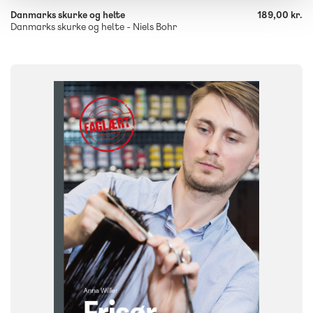
Danmarks skurke og helte
189,00 kr.
Danmarks skurke og helte - Niels Bohr
FAG
Dansk
NIVEAU
7. klasse
8. klasse
9. klasse
10. klasse
FORMAT
Flergangsbog
ISBN
9788723578631