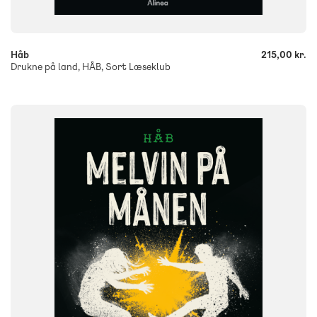
-
+
Håb
215,00 kr.
Drukne på land, HÅB, Sort Læseklub
FAG
Dansk
NIVEAU
6. klasse
7. klasse
8. klasse
9. klasse
10. klasse
FORMAT
Flergangsbog
ISBN
9788723576927