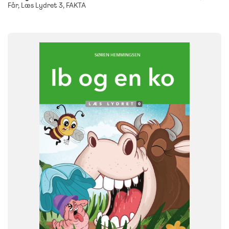
Får, Læs Lydret 3, FAKTA
FAG
Dansk
NIVEAU
0. klasse
1. klasse
2. klasse
3. klasse
FORMAT
Flergangsbog
ISBN
9788723578945