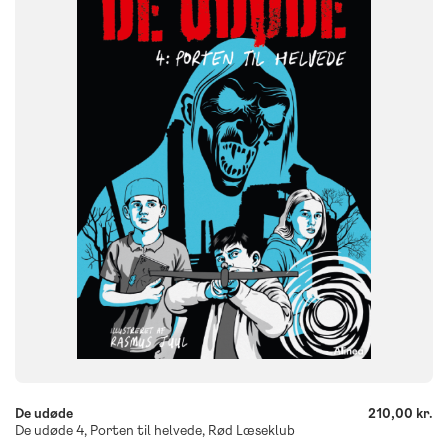
NIVEAU
3. klasse
4. klasse
5. klasse
6. klasse
FORMAT
Flergangsbog
ISBN
9788723579041
-
+
De udøde
210,00 kr.
De udøde 4, Porten til helvede, Rød Læseklub