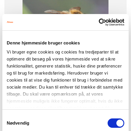
Flergangsbog
ISBN
9788723580122
Denne hjemmeside bruger cookies
Vi bruger egne cookies og cookies fra tredjeparter til at
optimere dit besøg på vores hjemmeside ved at sikre
funktionalitet, generere statistik, huske dine præferencer
og til brug for markedsføring. Herudover bruger vi
-
+
cookies til at vise dig funktioner til brug i forbindelse med
sociale medier. Du kan til enhver tid trække dit samtykke
tilbage. Du skal være opmærksom på, at vores
hjemmeside muligvis ikke fungerer optimalt, hvis du ikke
Læs Lydret FAKTA
133,00 kr.
Bi, Læs Lydret 3, FAKTA
accepterer cookies eller tilbagetrækker et samtykke.
Samtykkevalg
Nødvendig