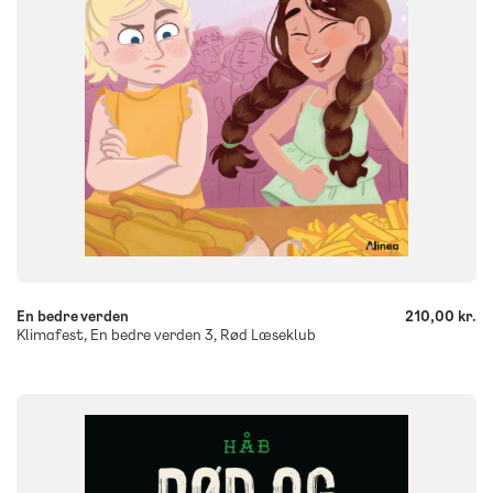
-
+
En bedre verden
210,00 kr.
Klimafest, En bedre verden 3, Rød Læseklub
FAG
Dansk
NIVEAU