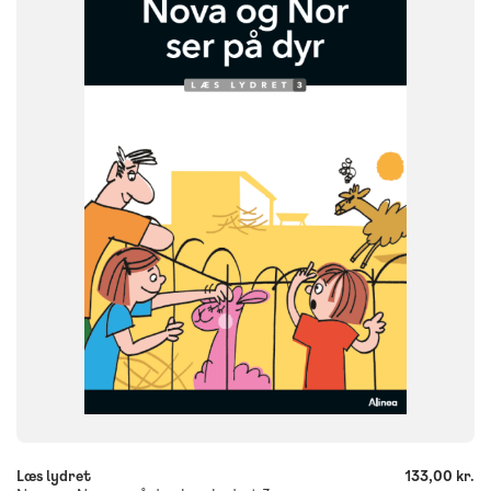
NIVEAU
0. klasse
1. klasse
2. klasse
3. klasse
FORMAT
Flergangsbog
ISBN
9788723579126
-
+
Læs lydret
133,00 kr.