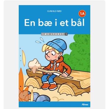
FAG
Dansk
NIVEAU
0. klasse
1. klasse
2. klasse
3. klasse
FORMAT
Flergangsbog
ISBN
9788723577153
-
+