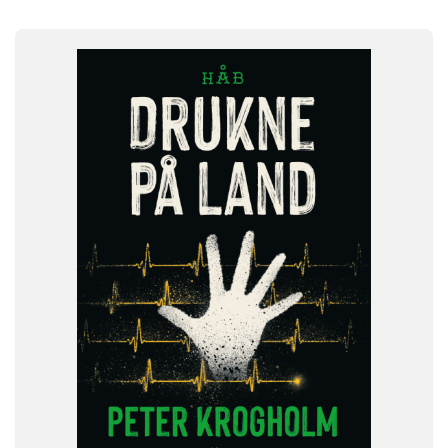
FAG
Dansk
NIVEAU
6. klasse
7. klasse
8. klasse
9. klasse
10. klasse
FORMAT
Flergangsbog
ISBN
9788723576897