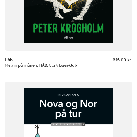
-
+
Håb
215,00 kr.
Melvin på månen, HÅB, Sort Læseklub
FAG
Dansk
NIVEAU
0. klasse
1. klasse
2. klasse
3. klasse
FORMAT
Flergangsbog