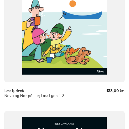
ISBN
9788723579140
-
+
Læs lydret
133,00 kr.
Nova og Nor på tur, Læs Lydret 3
FAG
Dansk