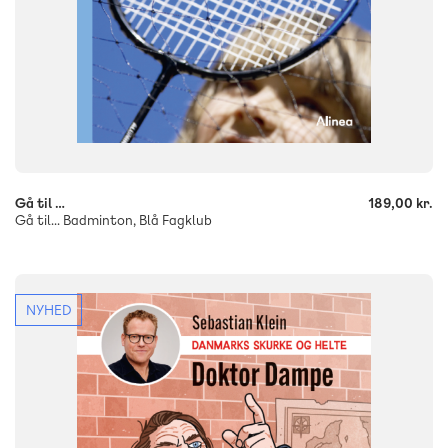
-
+
Gå til …
189,00 kr.
Gå til... Badminton, Blå Fagklub
NYHED
FAG
Dansk
Historie
NIVEAU
4. klasse
5. klasse
6. klasse
FORMAT
Flergangsbog