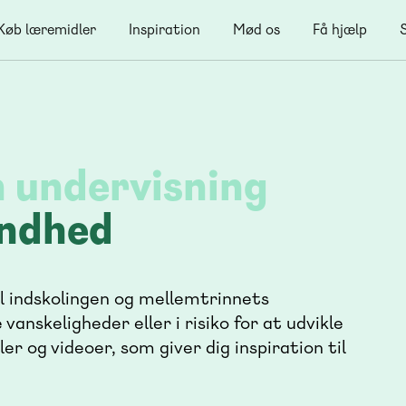
Køb læremidler
Inspiration
Mød os
Få hjælp
in undervisning
indhed
il indskolingen og mellemtrinnets
 vanskeligheder eller i risiko for at udvikle
r og videoer, som giver dig inspiration til