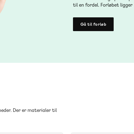
til en fordel. Forløbet ligge
Gå til forløb
heder. Der er materialer til