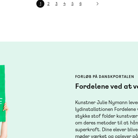
Nuværende
1
Side
2
Side
3
Side
4
Side
5
Side
6
side
FORLØB PÅ DANSKPORTALEN
Fordelene ved at 
Kunstner Julie Nymann lever
lydinstallationen Fordelene 
stykke stof folder kunstvær
om deres metoder til at hån
superkraft. Dine elever bliv
møder værket og oplever på