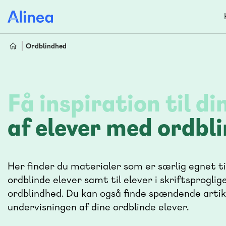
Gå
til
hovedindhold
Ordblindhed
Få inspiration til d
af elever med ordbl
Her finder du materialer som er særlig egnet t
ordblinde elever samt til elever i skriftsproglige
ordblindhed. Du kan også finde spændende artikle
undervisningen af dine ordblinde elever.