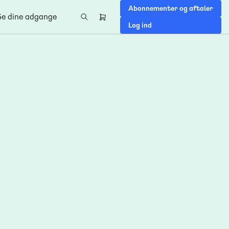
Abonnementer og aftaler
Se dine adgange
Header
Log ind
right
menu