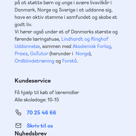
på at støtte børn og unge i svære livsvilkår i
Danmark, Norge og Sverige i at uddanne sig,
have en aktiv stemme i samfundet og skabe et
godt liv.
Vi hører også under et af Danmarks største og
førende læringshuse,
Lindhardt og Ringhof
Uddannelse
, sammen med
Akademisk Forlag
,
Praxis
,
GoTutor
(herunder i
Norge
),
Ordblindetræning
og
Forstå
.
Kundeservice
Få hjælp til køb af læremidler
Alle skoledage: 10-15
70 25 46 66
Skriv til os
Nyhedsbrev