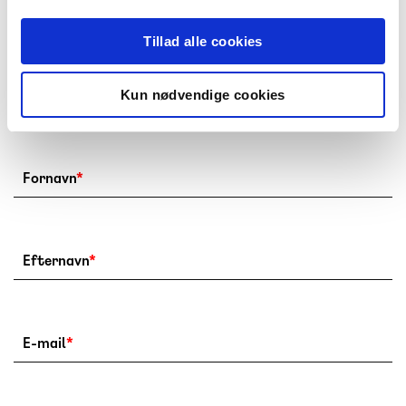
inspirerende indhold, som sætter spot på
matematikvanskeligheder. Du kan læse artikler, høre
Tillad alle cookies
podcasts, se videoer og få eksperternes råd til at
støtte børn og unge, der er i
Kun nødvendige cookies
matematikvanskeligheder.
Fornavn
*
Efternavn
*
E-mail
*