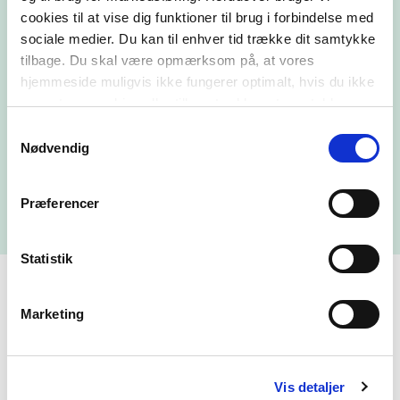
cookies til at vise dig funktioner til brug i forbindelse med
sociale medier. Du kan til enhver tid trække dit samtykke
tilbage. Du skal være opmærksom på, at vores
hjemmeside muligvis ikke fungerer optimalt, hvis du ikke
accepterer cookies eller tilbagetrækker et samtykke.
Samtykkevalg
Nødvendig
Præferencer
Statistik
Gratis e-bog om
Marketing
matematikvanskeligheder
Vis detaljer
Med denne e-bog får du adgang til en masse