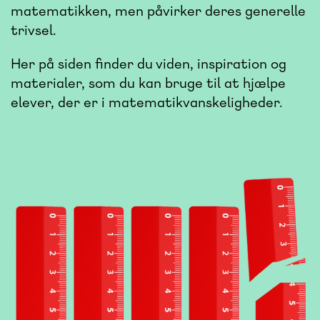
matematikken, men påvirker deres generelle
trivsel.
Her på siden finder du viden, inspiration og
materialer, som du kan bruge til at hjælpe
elever, der er i matematikvanskeligheder
.