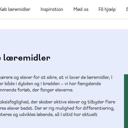
Køb læremidler
Inspiration
Mød os
Få hjælp
le læremidler
rere og elever for at sikre, at vi laver de læremidler, I
er både i dybden og i bredden – vi har fængslende
mmende forløb, der fanger eleverne.
sisfaglighed, der skaber aktive elever og tilbyder flere
es elever bedst. Der er rig mulighed for differentiering,
ateres og udvikles løbende, så I altid har aktuelt