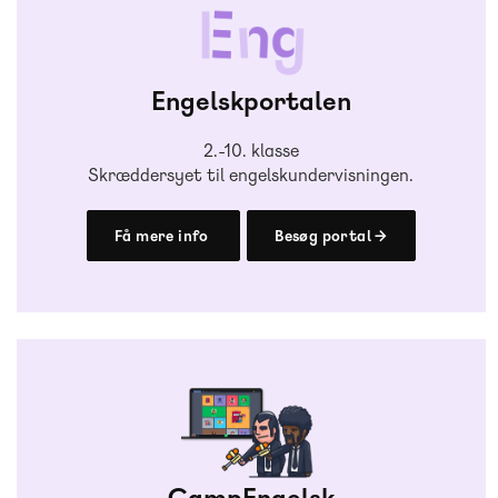
Engelskportalen
2.-10. klasse
Skræddersyet til engelskundervisningen.
Få mere info
Besøg portal →
CampEngelsk