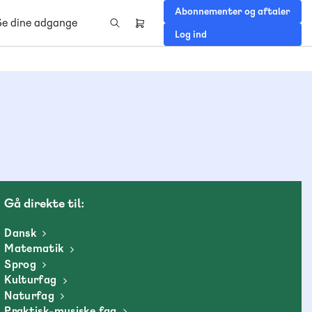
Abonnementer og aftaler
Se dine adgange
Header
Log ind
right
menu
Gå direkte til:
Dansk
Matematik
Sprog
Kulturfag
Naturfag
Praktisk-musiske fag