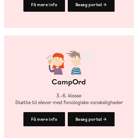
Få mere info
Besøg portal →
CampOrd
3.-6. klasse
Støtte til elever med fonologiske vanskeligheder
Få mere info
Besøg portal →