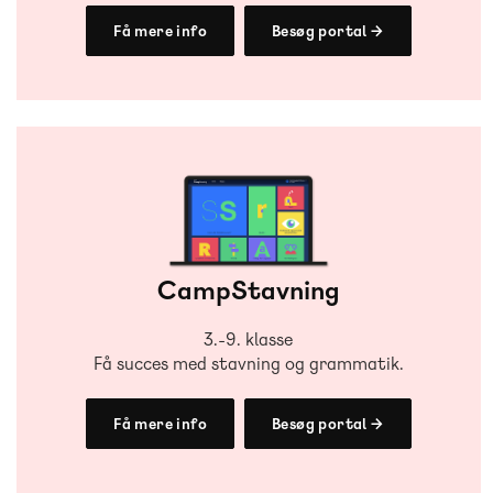
Få mere info
Besøg portal →
CampStavning
3.-9. klasse
Få succes med stavning og grammatik.
Få mere info
Besøg portal →