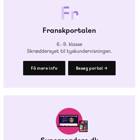
Franskportalen
6.-9. klasse
Skræddersyet til tyskundervisningen.
Få mere info
Besøg portal →