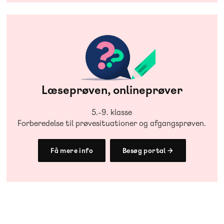
Læseprøven, onlineprøver
5.-9. klasse
Forberedelse til prøvesituationer og afgangsprøven.
Få mere info
Besøg portal →