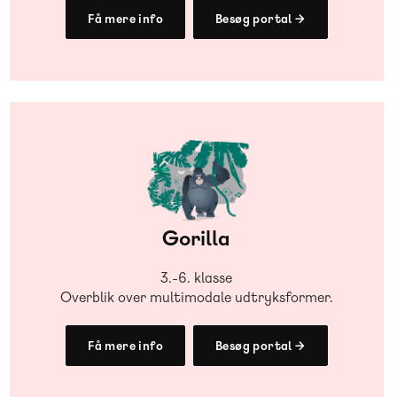
Få mere info
Besøg portal →
Gorilla
3.-6. klasse
Overblik over multimodale udtryksformer.
Få mere info
Besøg portal →