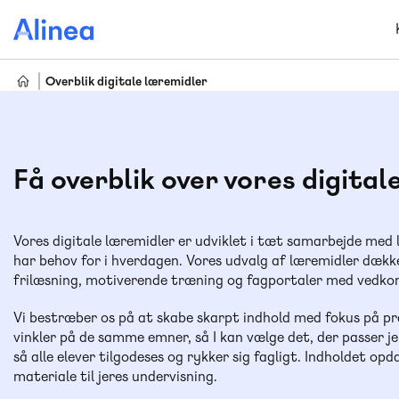
Gå
til
hovedindhold
Overblik digitale læremidler
Få overblik over vores digita
Vores digitale læremidler er udviklet i tæt samarbejde med læ
har behov for i hverdagen. Vores udvalg af læremidler dækk
frilæsning, motiverende træning og fagportaler med vedko
Vi bestræber os på at skabe skarpt indhold med fokus på prak
vinkler på de samme emner, så I kan vælge det, der passer jer
så alle elever tilgodeses og rykker sig fagligt. Indholdet opd
materiale til jeres undervisning.