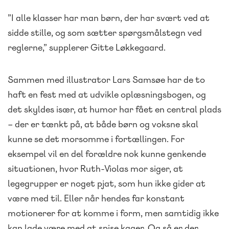
”I alle klasser har man børn, der har svært ved at
sidde stille, og som sætter spørgsmålstegn ved
reglerne,” supplerer Gitte Løkkegaard.
Sammen med illustrator Lars Samsøe har de to
haft en fest med at udvikle oplæsningsbogen, og
det skyldes især, at humor har fået en central plads
– der er tænkt på, at både børn og voksne skal
kunne se det morsomme i fortællingen. For
eksempel vil en del forældre nok kunne genkende
situationen, hvor Ruth-Violas mor siger, at
legegrupper er noget pjat, som hun ikke gider at
være med til. Eller når hendes far konstant
motionerer for at komme i form, men samtidig ikke
kan lade være med at spise kager. Og så er der