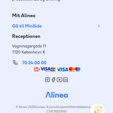
Mit Alinea
Gå til MinSide
Receptionen
Vognmagergade 11
1120 København K
70 24 00 00
Mød
os
© Alinea 2026
Cookie- & privatlivspolitik
Handelsbetingelser
CVR 76351910