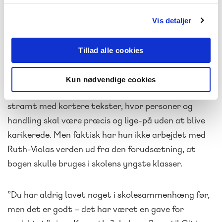
været det samme med skriveprocessen her, hvor jeg
har valgt de historier, jeg selv synes, er sjove,”
Vis detaljer
tilføjer Gitte Løkkegaard.
Tillad alle cookies
Hidtil har hun skrevet bøger og filmmanuskripter,
hvor der var god plads til at folde historien ud, men
Kun nødvendige cookies
i dette tilfælde har hun måttet arbejde mere
stramt med kortere tekster, hvor personer og
handling skal være præcis og lige-på uden at blive
karikerede. Men faktisk har hun ikke arbejdet med
Ruth-Violas verden ud fra den forudsætning, at
bogen skulle bruges i skolens yngste klasser.
”Du har aldrig lavet noget i skolesammenhæng før,
men det er godt – det har været en gave for