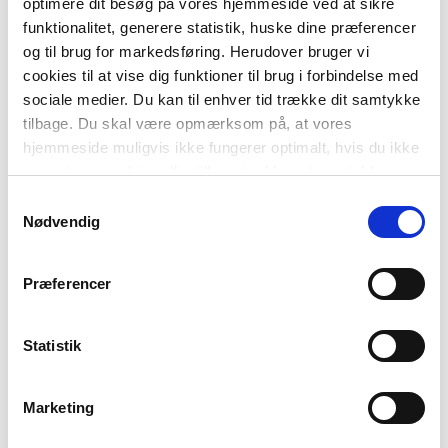
forklarer Gitte Løkkegaard.
optimere dit besøg på vores hjemmeside ved at sikre
funktionalitet, generere statistik, huske dine præferencer
og til brug for markedsføring. Herudover bruger vi
Gitte Løkkegaard
cookies til at vise dig funktioner til brug i forbindelse med
sociale medier. Du kan til enhver tid trække dit samtykke
tilbage. Du skal være opmærksom på, at vores
hjemmeside muligvis ikke fungerer optimalt, hvis du ikke
accepterer cookies eller tilbagetrækker et samtykke.
Samtykkevalg
Nødvendig
Glæden er central
Hun kigger over på Kenneth Jakobsen Bøye, og
Præferencer
endnu engang bliver interviewet afbrudt af de to,
der først fniser og derefter griner højt.
Statistik
”Da jeg var lille, kunne jeg selv bedst lide at læse
Marketing
noget, der fik mig til at grine, og det har faktisk