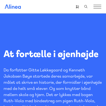
Gå
til
Header
hovedindhold
right
menu
At fortælle i øjenhøjde
Da forfatter Gitte Løkkegaard og Kenneth
Jakobsen Bøye startede deres samarbejde, var
målet at skrive en historie, der formidler i øjenhøjde
med de helt små elever. Og som knytter bånd
mellem skole og hjem. Det er lykkes med bogen
Ruth-Viola med bindestreg om pigen Ruth-Viola,