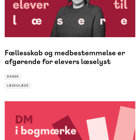
Lærfest
i København løb af stablen den 4.-5. marts.
Var du en af dem, der ikke kunne være der, får du
her alle guldkorn fra fri-
og letlæsningsredaktør Hanne Panduros oplæg, der
handlede om at gøre ALLE elever til læsere.
Fællesskab og medbestemmelse er
afgørende for elevers læselyst
DANSK
LÆSEGLÆDE
LÆSEGLÆDE
DANSK