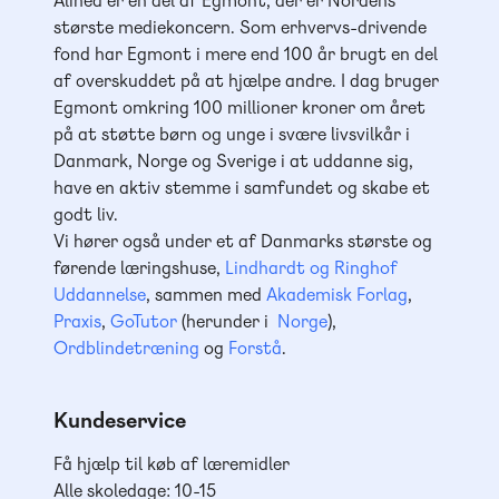
Alinea er en del af Egmont, der er Nordens
største mediekoncern. Som erhvervs-drivende
fond har Egmont i mere end 100 år brugt en del
af overskuddet på at hjælpe andre. I dag bruger
Egmont omkring 100 millioner kroner om året
på at støtte børn og unge i svære livsvilkår i
Danmark, Norge og Sverige i at uddanne sig,
have en aktiv stemme i samfundet og skabe et
godt liv.
Vi hører også under et af Danmarks største og
førende læringshuse,
Lindhardt og Ringhof
Uddannelse
, sammen med
Akademisk Forlag
,
Praxis
,
GoTutor
(herunder i
Norge
),
Ordblindetræning
og
Forstå
.
Kundeservice
Få hjælp til køb af læremidler
Alle skoledage: 10-15