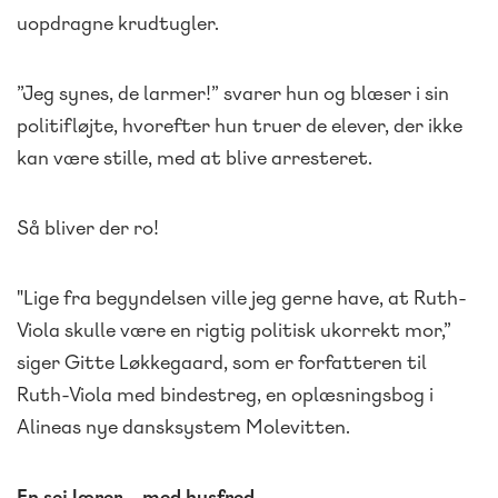
uopdragne krudtugler.
”Jeg synes, de larmer!” svarer hun og blæser i sin
politifløjte, hvorefter hun truer de elever, der ikke
kan være stille, med at blive arresteret.
Så bliver der ro!
"Lige fra begyndelsen ville jeg gerne have, at Ruth-
Viola skulle være en rigtig politisk ukorrekt mor,”
siger Gitte Løkkegaard, som er forfatteren til
Ruth-Viola med bindestreg, en oplæsningsbog i
Alineas nye dansksystem Molevitten.
En sej lærer – med husfred