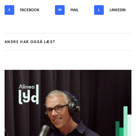
F
FACEBOOK
M
MAIL
L
LINKEDIN
ANDRE HAR OGSÅ LÆST