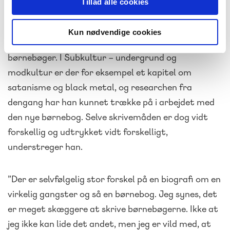
Tillad alle cookies
”På dette punkt fortæller Peter Grønlund også, at
Kun nødvendige cookies
der er overlap mellem hans voksen- og hans
børnebøger. I Subkultur – undergrund og
modkultur er der for eksempel et kapitel om
satanisme og black metal, og researchen fra
dengang har han kunnet trække på i arbejdet med
den nye børnebog. Selve skrivemåden er dog vidt
forskellig og udtrykket vidt forskelligt,
understreger han.
”Der er selvfølgelig stor forskel på en biografi om en
virkelig gangster og så en børnebog. Jeg synes, det
er meget skæggere at skrive børnebøgerne. Ikke at
jeg ikke kan lide det andet, men jeg er vild med, at