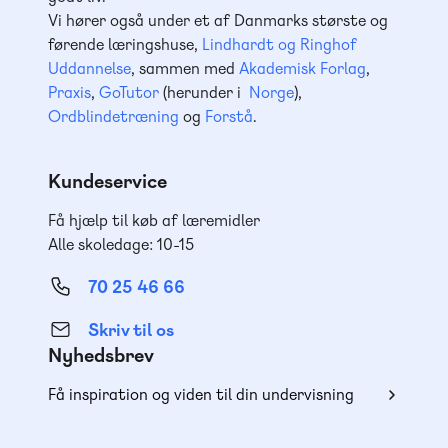
Vi hører også under et af Danmarks største og
førende læringshuse,
Lindhardt og Ringhof
Uddannelse
, sammen med
Akademisk Forlag
,
Praxis
,
GoTutor
(herunder i
Norge
),
Ordblindetræning
og
Forstå
.
Kundeservice
Få hjælp til køb af læremidler
Alle skoledage: 10-15
70 25 46 66
Skriv til os
Nyhedsbrev
Få inspiration og viden til din undervisning