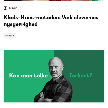
17 min.
Klods-Hans-metoden: Væk elevernes
nysgerrighed
DANSK
DANSK
TVÆRFAGLIGT
Lærer Mike Taagehøj synes, at undervisningen er
meget givende, når elever tolker en tekst helt
anderledes, end han selv gør. En tolkning er bedre
end tavshed, fordi det skaber noget debat. Få hans