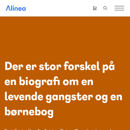
Gå
til
Header
hovedindhold
right
menu
Der er stor forskel på
en biografi om en
levende gangster og en
børnebog