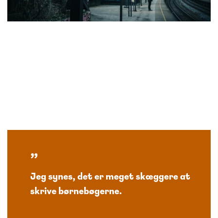
Jeg synes, det er meget skæggere at
skrive børnebøgerne.