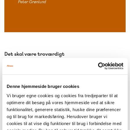
Peter Grønlund
Det skal være troværdigt
Peter Grønlund fortæller også, at der er noget af
det samme på spil i hans nye bog, Nøglen til
Helvede, som handler om en dreng, der går ud for at
Denne hjemmeside bruger cookies
hjælpe djævlen. ”Normalt ville djævlen jo være
drengens modspiller, men her vender jeg det på
Vi bruger egne cookies og cookies fra tredjeparter til at
optimere dit besøg på vores hjemmeside ved at sikre
hovedet, og det synes jeg, er spændende at
funktionalitet, generere statistik, huske dine præferencer
eksperimentere med,” fortæller Peter Grønlund og
og til brug for markedsføring. Herudover bruger vi
nævner, at han også er i gang med en bogserie til de
cookies til at vise dig funktioner til brug i forbindelse med
12-13-årige, hvor subkulturerne igen kommer