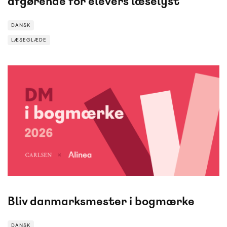
afgørende for elevers læselyst
DANSK
LÆSEGLÆDE
LÆSEGLÆDE
DANSK
Bliv danmarksmester i bogmærke
DANSK