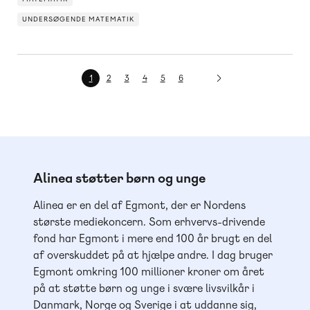
UNDERSØGENDE MATEMATIK
UNDERSØGENDE MATEMATIK
Nuværende
1
Side
2
Side
3
Side
4
Side
5
Side
6
side
Alinea støtter børn og unge
Alinea er en del af Egmont, der er Nordens
største mediekoncern. Som erhvervs-drivende
fond har Egmont i mere end 100 år brugt en del
af overskuddet på at hjælpe andre. I dag bruger
Egmont omkring 100 millioner kroner om året
på at støtte børn og unge i svære livsvilkår i
Danmark, Norge og Sverige i at uddanne sig,