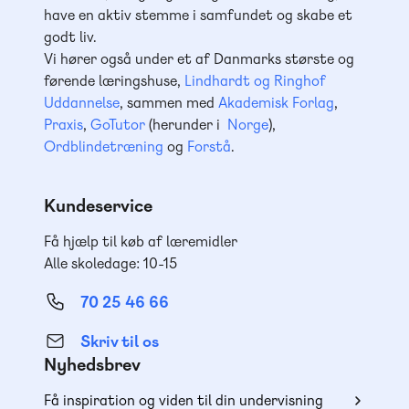
have en aktiv stemme i samfundet og skabe et
godt liv.
Vi hører også under et af Danmarks største og
førende læringshuse,
Lindhardt og Ringhof
Uddannelse
, sammen med
Akademisk Forlag
,
Praxis
,
GoTutor
(herunder i
Norge
),
Ordblindetræning
og
Forstå
.
Kundeservice
Få hjælp til køb af læremidler
Alle skoledage: 10-15
70 25 46 66
Skriv til os
Nyhedsbrev
Få inspiration og viden til din undervisning