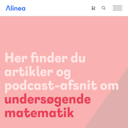
Gå
til
Header
hovedindhold
right
menu
Her finder du
artikler og
podcast-afsnit om
undersøgende
matematik