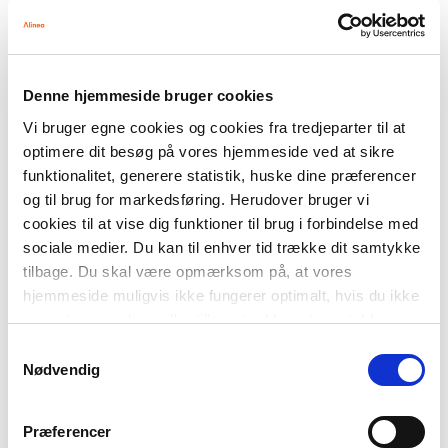
Denne hjemmeside bruger cookies
Vi bruger egne cookies og cookies fra tredjeparter til at
Giv plads til fleksible
optimere dit besøg på vores hjemmeside ved at sikre
regnestrategier i ny fagkultur
funktionalitet, generere statistik, huske dine præferencer
og til brug for markedsføring. Herudover bruger vi
MATEMATIK
cookies til at vise dig funktioner til brug i forbindelse med
UNDERSØGENDE MATEMATIK
sociale medier. Du kan til enhver tid trække dit samtykke
tilbage. Du skal være opmærksom på, at vores
UNDERSØGENDE MATEMATIK
hjemmeside muligvis ikke fungerer optimalt, hvis du ikke
accepterer cookies eller tilbagetrækker et samtykke.
MATEMATIK
Samtykkevalg
Nødvendig
Præferencer