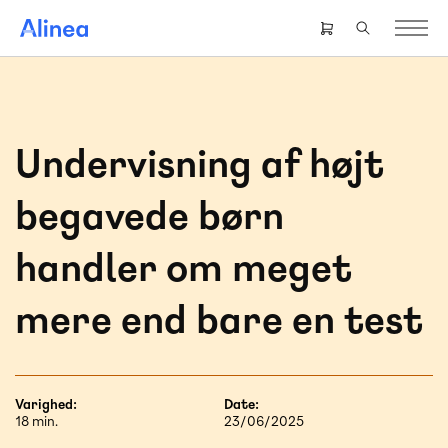
Gå
til
Header
hovedindhold
right
menu
Undervisning af højt
begavede børn
handler om meget
mere end bare en test
Varighed:
Date:
18 min.
23/06/2025