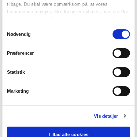
tilbage. Du skal være opmærksom på, at vores
Christina Voigt
hjemmeside muligvis ikke fungerer optimalt, hvis du ikke
Specialkonsulent, Aarhus Kommune
accepterer cookies eller tilbagetrækker et samtykke.
Samtykkevalg
Nødvendig
Lone Anesen
Lærer og læremiddelforfatter
Præferencer
Statistik
Tilrettelæggelse og produktion
Alinea LYD
Marketing
2025
Vis detaljer
Lyt til podcasten
Spotify
Apple Podcast
Tillad alle cookies