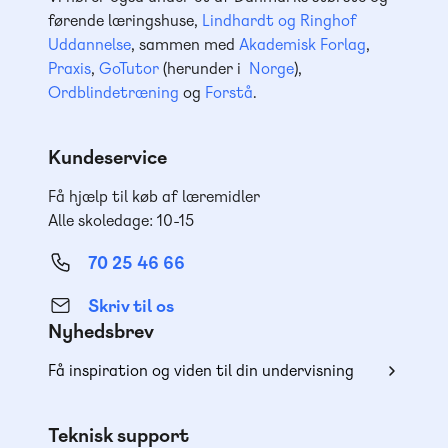
førende læringshuse,
Lindhardt og Ringhof
Uddannelse
, sammen med
Akademisk Forlag
,
Praxis
,
GoTutor
(herunder i
Norge
),
Ordblindetræning
og
Forstå
.
Kundeservice
Få hjælp til køb af læremidler
Alle skoledage: 10-15
70 25 46 66
Skriv til os
Nyhedsbrev
Få inspiration og viden til din undervisning
Teknisk support