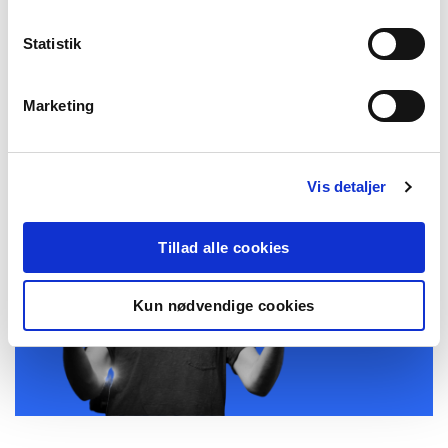
Statistik
ANDRE HAR OGSÅ LÆST
Marketing
Vis detaljer
MATEMATIK
Tillad alle cookies
Kun nødvendige cookies
Alt for mange elever taber interessen for
matematik før, de overhovedet er kommet i gang.
Ifølge Jo Røislien – kendt, norsk statistikprofessor –
skal vi stoppe med at servere tørre PowerPoints og
tal på tavlen og i stedet aktivere elevernes følelser