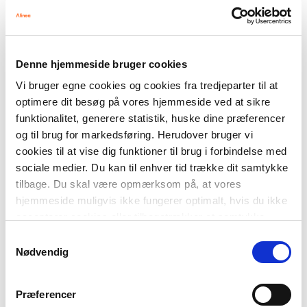
Denne hjemmeside bruger cookies
Vi bruger egne cookies og cookies fra tredjeparter til at
GRUNDSYSTEM | 10. KLASSE
optimere dit besøg på vores hjemmeside ved at sikre
MAT 10
funktionalitet, generere statistik, huske dine præferencer
og til brug for markedsføring. Herudover bruger vi
cookies til at vise dig funktioner til brug i forbindelse med
sociale medier. Du kan til enhver tid trække dit samtykke
MAT 10 er et helt nyt grundsystem til matematik i
10. klasse, som er målrettet elevgrupper med stor
tilbage. Du skal være opmærksom på, at vores
faglig spredning. Eleverne arbejder
hjemmeside muligvis ikke fungerer optimalt, hvis du ikke
undersøgende, samarbejder og giver hinanden
accepterer cookies eller tilbagetrækker et samtykke.
feedback – og så støttes de løbende i at
Samtykkevalg
udarbejde redegørelser til prøven.
Nødvendig
Præferencer