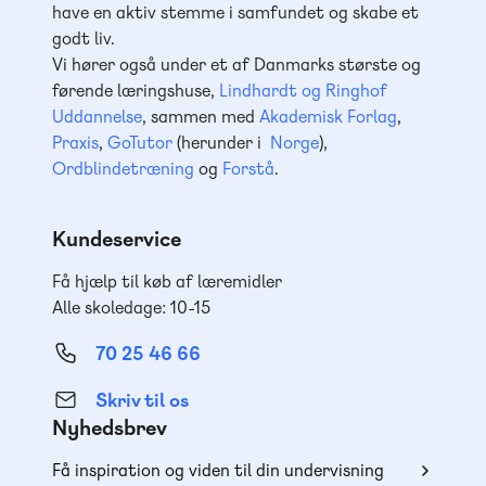
have en aktiv stemme i samfundet og skabe et
godt liv.
Vi hører også under et af Danmarks største og
førende læringshuse,
Lindhardt og Ringhof
Uddannelse
, sammen med
Akademisk Forlag
,
Praxis
,
GoTutor
(herunder i
Norge
),
Ordblindetræning
og
Forstå
.
Kundeservice
Få hjælp til køb af læremidler
Alle skoledage: 10-15
70 25 46 66
Skriv til os
Nyhedsbrev
Få inspiration og viden til din undervisning