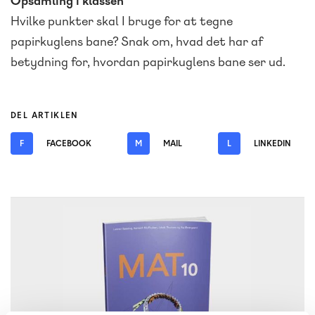
Opsamling i klassen
Hvilke punkter skal I bruge for at tegne
papirkuglens bane? Snak om, hvad det har af
betydning for, hvordan papirkuglens bane ser ud.
DEL ARTIKLEN
F
FACEBOOK
M
MAIL
L
LINKEDIN