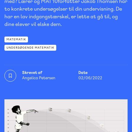
med? Lærer og MAT 10­forfatter Jakob Thomsen har
to konkrete undersøgelser til din under­visning. De
har en lav indgangstærskel, er lette at gå til, og
dine elever vil elske dem.
MATEMATIK
UNDERSØGENDE MATEMATIK
Skrevet af
Date
Angelica Petersen
02/06/2022