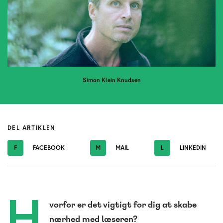
Simon Klein Knudsen
DEL ARTIKLEN
F
FACEBOOK
M
MAIL
L
LINKEDIN
H
vorfor er det vigtigt for dig at skabe
nærhed med læseren?