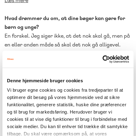
Læs mere
Hvad drømmer du om, at dine bøger kan gøre for
børn og unge?
En forskel. Jeg siger ikke, at det nok skal gå, men på
en eller anden måde så skal det nok gå alligevel.
Livet er bare fuldt af op- og nedture. Sådan er det
at leve livet. Jeg stiller mig selv til rådighed med
mine fortællinger og siger: “Mit liv har fandeme ikke
været nemt.” Der var mange omkring mig, der ikke
Denne hjemmeside bruger cookies
troede, jeg skulle stå her i dag og være 49 år
Vi bruger egne cookies og cookies fra tredjeparter til at
gammel. Jeg vil gerne kaste noget håb ud i verden.
optimere dit besøg på vores hjemmeside ved at sikre
funktionalitet, generere statistik, huske dine præferencer
Også til dem, der sidder ude i klasselokalerne med
og til brug for markedsføring. Herudover bruger vi
mine bøger mellem hænderne og virkelig selv bare
cookies til at vise dig funktioner til brug i forbindelse med
er ramt af håbløshed og mørke, hvor det kan være
sociale medier. Du kan til enhver tid trække dit samtykke
helt umuligt at se, at der også er lys. Mine
tilbage. Du skal være opmærksom på, at vores