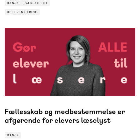
DANSK
TVÆRFAGLIGT
DIFFERENTIERING
DIFFERENTIERING
DANSK
Lærfest
i København løb af stablen den 4.-5. marts.
Var du en af dem, der ikke kunne være der, får du
her alle guldkorn fra fri-
og letlæsningsredaktør Hanne Panduros oplæg, der
handlede om at gøre ALLE elever til læsere.
Fællesskab og medbestemmelse er
afgørende for elevers læselyst
DANSK
LÆSEGLÆDE