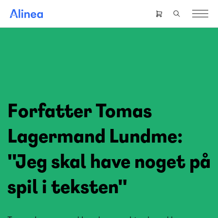
Gå
til
Header
hovedindhold
right
menu
Forfatter Tomas
Lagermand Lundme:
"Jeg skal have noget på
spil i teksten"