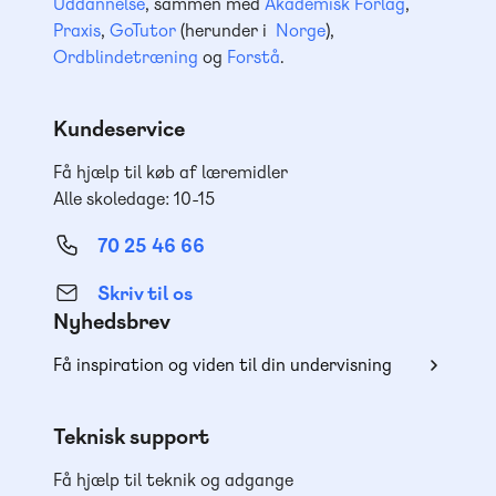
Uddannelse
, sammen med
Akademisk Forlag
,
Praxis
,
GoTutor
(herunder i
Norge
),
Ordblindetræning
og
Forstå
.
Kundeservice
Få hjælp til køb af læremidler
Alle skoledage: 10-15
70 25 46 66
Skriv til os
Nyhedsbrev
Få inspiration og viden til din undervisning
Teknisk support
Få hjælp til teknik og adgange