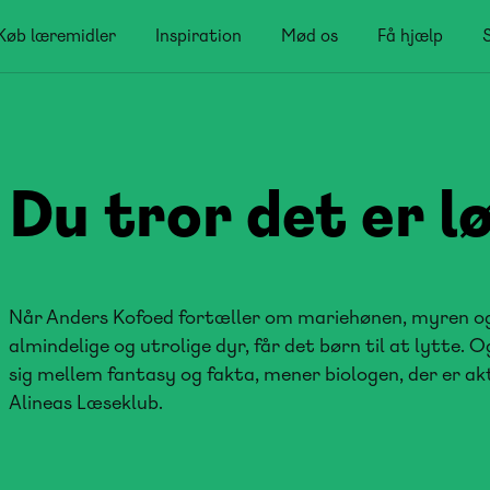
Køb læremidler
Inspiration
Mød os
Få hjælp
Du tror det er l
Når Anders Kofoed fortæller om mariehønen, myren o
almindelige og utrolige dyr, får det børn til at lytte. O
sig mellem fantasy og fakta, mener biologen, der er akt
Alineas Læseklub.