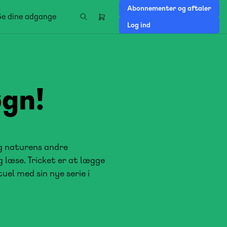
Abonnementer og aftaler
Se dine adgange
Header
Log ind
right
menu
øgn!
g naturens andre
g læse. Tricket er at lægge
uel med sin nye serie i