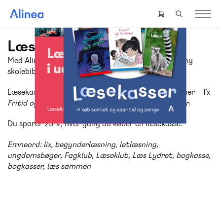
Gå
til
Header
hovedindhold
right
menu
Læsekasser
Med Alineas læsekasser er det nemt for dig at forny
skolebiblioteket med fakta og fiktion.
Læsekasserne er inddelt i lixtal, klassetrin og temaer – fx
Fritid og fællesskab, Humor, Halloween
og
Kæledyr
.
Du sparer 25 %, hver gang du køber en læsekasse.
Emneord: lix, begynderlæsning, letlæsning,
ungdomsbøger, Fagklub, Læseklub, Læs Lydret, bogkasse,
bogkasser, læs sammen