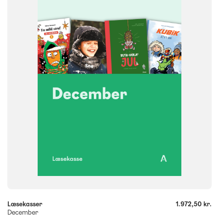
NIVEAU
1. klasse
2. klasse
3. klasse
4. klasse
5. klasse
6. klasse
FORMAT
Bogpakke, fysisk
ISBN
9788723579577
-
+
Læsekasser
1.972,50 kr.
December