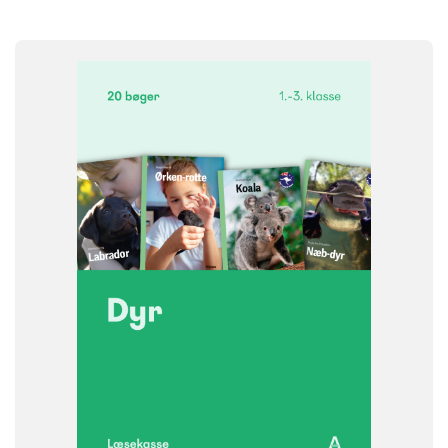
FAG
Dansk
NIVEAU
1. klasse
2. klasse
3. klasse
FORMAT
Bogpakke, fysisk
ISBN
9788723579393