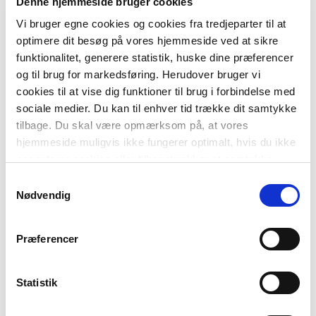
Bogpakke, fysisk
Denne hjemmeside bruger cookies
Vi bruger egne cookies og cookies fra tredjeparter til at
ISBN
9788723570239
optimere dit besøg på vores hjemmeside ved at sikre
funktionalitet, generere statistik, huske dine præferencer
og til brug for markedsføring. Herudover bruger vi
cookies til at vise dig funktioner til brug i forbindelse med
sociale medier. Du kan til enhver tid trække dit samtykke
tilbage. Du skal være opmærksom på, at vores
hjemmeside muligvis ikke fungerer optimalt, hvis du ikke
accepterer cookies eller tilbagetrækker et samtykke.
-
+
Samtykkevalg
Nødvendig
Læsekasser
2.729,00 kr.
Præferencer
Fagklub-kassen (1.-10. klasse)
Statistik
FAG