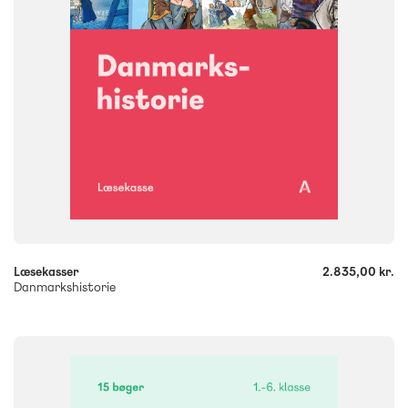
9788723579430
-
+
Læsekasser
2.835,00 kr.
Danmarkshistorie
FAG
Dansk