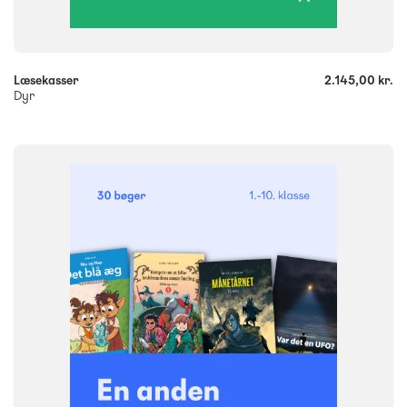
-
+
Læsekasser
2.145,00 kr.
Dyr
FAG
Dansk
NIVEAU
1. klasse
2. klasse
3. klasse
4. klasse
5. klasse
6. klasse
7. klasse
8. klasse
9. klasse
10. klasse
FORMAT
Bogpakke, fysisk
ISBN
9788723579454