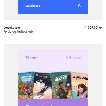
-
+
Læsekasser
4.507,50 kr.
Fritid og fællesskab
FAG
Dansk
NIVEAU
1. klasse
2. klasse
3. klasse
4. klasse
5. klasse
6. klasse
FORMAT
Bogpakke, fysisk
ISBN
9788723579553