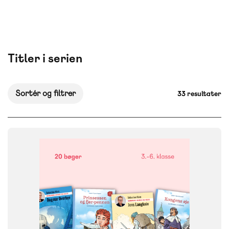
Titler i serien
Sortér og filtrer
33 resultater
FAG
Dansk
NIVEAU
3. klasse
4. klasse
5. klasse
6. klasse
FORMAT
Bogpakke, fysisk
ISBN