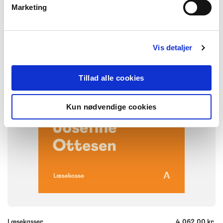
Dansk
Marketing
NIVEAU
1. klasse
2. klasse
3. klasse
4. klasse
5. klasse
6. klasse
FORMAT
Vis detaljer
Bogpakke, fysisk
ISBN
9788723579560
Tillad alle cookies
Kun nødvendige cookies
-
+
Læsekasser
4.062,00 kr.