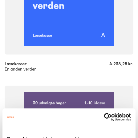
-
+
Læsekasser
4.238,25 kr.
En anden verden
FAG
Dansk
NIVEAU
1. klasse
2. klasse
3. klasse
4. klasse
5. klasse
6. klasse
7. klasse
8. klasse
9. klasse
10. klasse
FORMAT