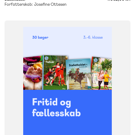
Forfatterskab: Josefine Ottesen
FAG
Dansk
NIVEAU
3. klasse
4. klasse
5. klasse
6. klasse
FORMAT
Bogpakke, fysisk
ISBN
9788723579300