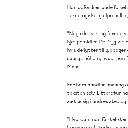
Han opfordrer både foræld
teknologiske hjælpemidler, 
”Nogle lærere og forældre f
hjælpemidler. De frygter, a
hvis de lytter til lydbøge
spørgsmål om, hvad man fo
Mose.
For ham handler læsning o
teksten selv. Litteratur ha
sætte sig i andres sted og
”Hvordan man får teksten i
læsning skal stadig træn