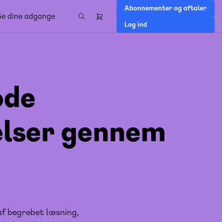
Abonnementer og aftaler
Se dine adgange
Header
Log ind
right
menu
ode
elser gennem
af begrebet læsning,