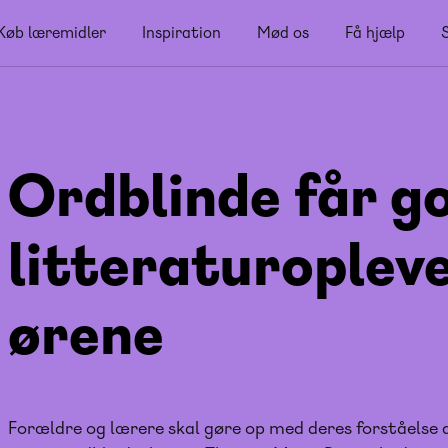
Køb læremidler
Inspiration
Mød os
Få hjælp
Ordblinde får g
litteraturoplev
ørene
Forældre og lærere skal gøre op med deres forståelse 