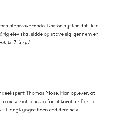
være alderssvarende. Derfor nytter det ikke
årig elev skal sidde og stave sig igennem en
et til 7-årig.”
indeekspert Thomas Mose. Han oplever, at
e mister interessen for litteratur, fordi de
 til langt yngre børn end dem selv.