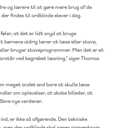
re og lærere til at gøre mere brug af de
der findes til ordblinde elever i dag.
øler, at det er lidt snyd at bruge
t børnene aldrig lærer at læse eller stave,
r eller bruger staveprogrammer. Men det er et
rstår ved begrebet læsning,” siger Thomas
m meget andet end bare at skulle læse
ndler om oplevelser, at skabe billeder, at
 åbne nye verdener.
nd, er ikke så afgørende. Den tekniske
es, men den ordblinde skal gøres opmærksom