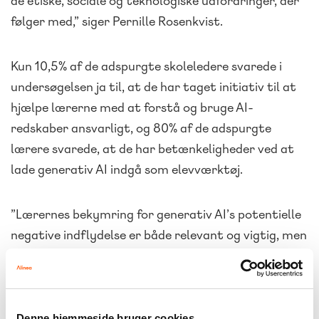
de etiske, sociale og teknologiske udfordringer, der
følger med,” siger Pernille Rosenkvist.
Kun 10,5% af de adspurgte skoleledere svarede i
undersøgelsen ja til, at de har taget initiativ til at
hjælpe lærerne med at forstå og bruge AI-
redskaber ansvarligt, og 80% af de adspurgte
lærere svarede, at de har betænkeligheder ved at
lade generativ AI indgå som elevværktøj.
”Lærernes bekymring for generativ AI’s potentielle
negative indflydelse er både relevant og vigtig, men
det kan også blive en udfordring, hvis man helt
undgår at inddrage generativ AI i undervisningen, -
særligt når eleverne allerede bruger teknologien.
Eleverne har brug for hjælp til at lære at bruge
Denne hjemmeside bruger cookies