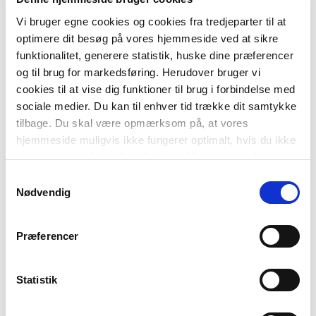
generativ AI på en måde, der støtter deres læring.
Vi bruger egne cookies og cookies fra tredjeparter til at
Derfor bør lærerne fx tilbydes workshops og
optimere dit besøg på vores hjemmeside ved at sikre
funktionalitet, generere statistik, huske dine præferencer
læremidler, der giver viden og erfaring med
og til brug for markedsføring. Herudover bruger vi
hensigtsmæssig anvendelsen af teknologien i
cookies til at vise dig funktioner til brug i forbindelse med
undervisningen, så de positive læringspotentialer
sociale medier. Du kan til enhver tid trække dit samtykke
ved brugen af generativ AI udnyttes”, slutter
tilbage. Du skal være opmærksom på, at vores
Pernille Rosenkvist.
hjemmeside muligvis ikke fungerer optimalt, hvis du ikke
accepterer cookies eller tilbagetrækker et samtykke.
Samtykkevalg
Læs den fulde undersøgelse
Nødvendig
Præferencer
Statistik
DEL ARTIKLEN
F
FACEBOOK
M
MAIL
L
LINKEDIN