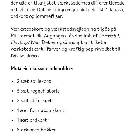
der alle er tilknyttet værkstedernes differentierede
aktiviteter. Det er fx nye regnehistorier til 1. klasse,
ordkort og lommefliser.
Værkstedskort og værkstedsvejledning tilgås på
MitFormat.dk
. Adgangen fås ved køb af
Format 1,
Elevbog/Web
. Det er også muligt at tilkøbe
værkstedskort i farver og kraftig papirkvalitet til
første klasse
.
Materialekassen indeholder:
2 sæt spillekort
3 sæt regnehistorie
2 sæt cifferkort
1 sæt formatquizkort
1 sæt ordkort
8 ark arealbrikker