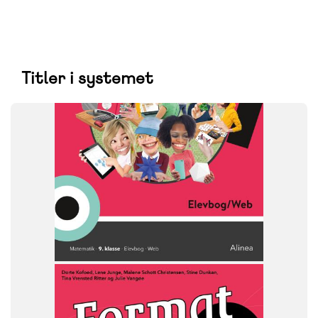
Titler i systemet
SYSTEM
Format
FAG
Matematik
NIVEAU
9. klasse