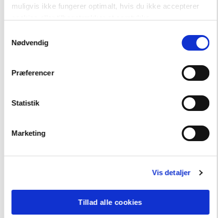
muligvis ikke fungerer optimalt, hvis du ikke accepterer
cookies eller tilbagetrækker et samtykke.
Samtykkevalg
Nødvendig
Præferencer
Statistik
Format
Marketing
Alt til Format 6. klasse
Hent flere
Vis detaljer
Tillad alle cookies