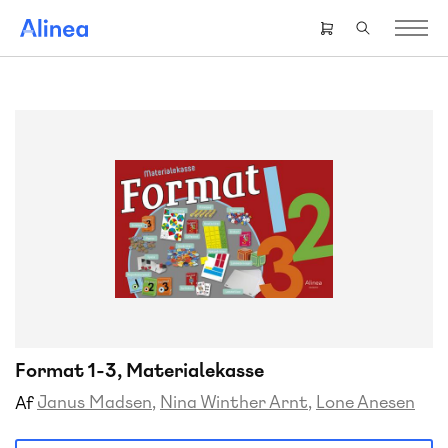
Gå
til
Header
hovedindhold
right
menu
Format 1-3, Materialekasse
Janus Madsen
Nina Winther Arnt
Lone Anesen
Af