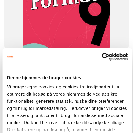
Format
Alt til Format 9. klasse
SYSTEM
Denne hjemmeside bruger cookies
Format
Vi bruger egne cookies og cookies fra tredjeparter til at
FAG
optimere dit besøg på vores hjemmeside ved at sikre
Matematik
funktionalitet, generere statistik, huske dine præferencer
NIVEAU
og til brug for markedsføring. Herudover bruger vi cookies
6. klasse
til at vise dig funktioner til brug i forbindelse med sociale
medier. Du kan til enhver tid trække dit samtykke tilbage.
Du skal være opmærksom på, at vores hjemmeside