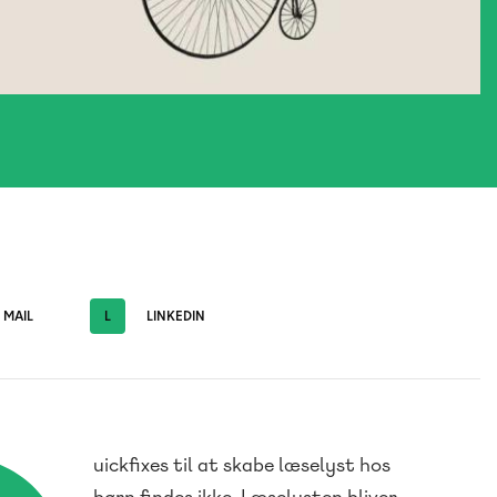
MAIL
L
LINKEDIN
uickfixes til at skabe læselyst hos
børn findes ikke. Læselysten bliver