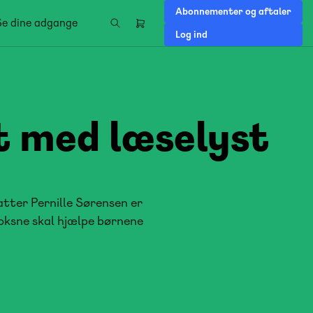
Abonnementer og aftaler
Se dine adgange
Header
Log ind
right
menu
t med læselyst
fatter Pernille Sørensen er
 voksne skal hjælpe børnene