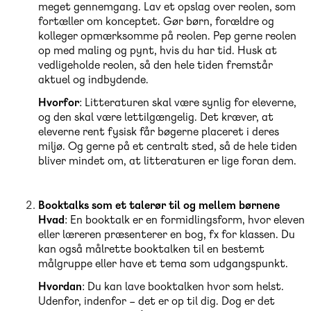
meget gennemgang. Lav et opslag over reolen, som
fortæller om konceptet. Gør børn, forældre og
kolleger opmærksomme på reolen. Pep gerne reolen
op med maling og pynt, hvis du har tid. Husk at
vedligeholde reolen, så den hele tiden fremstår
aktuel og indbydende.
Hvorfor
: Litteraturen skal være synlig for eleverne,
og den skal være lettilgængelig. Det kræver, at
eleverne rent fysisk får bøgerne placeret i deres
miljø. Og gerne på et centralt sted, så de hele tiden
bliver mindet om, at litteraturen er lige foran dem.
Booktalks som et talerør til og mellem børnene
Hvad
: En booktalk er en formidlingsform, hvor eleven
eller læreren præsenterer en bog, fx for klassen. Du
kan også målrette booktalken til en bestemt
målgruppe eller have et tema som udgangspunkt.
Hvordan
: Du kan lave booktalken hvor som helst.
Udenfor, indenfor – det er op til dig. Dog er det