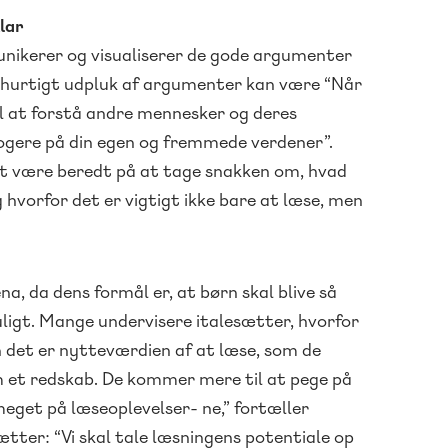
lar
unikerer og visualiserer de gode argumenter
Et hurtigt udpluk af argumenter kan være “Når
til at forstå andre mennesker og deres
 klogere på din egen og fremmede verdener”.
at være beredt på at tage snakken om, hvad
g hvorfor det er vigtigt ikke bare at læse, men
na, da dens formål er, at børn skal blive så
ligt. Mange undervisere italesætter, hvorfor
n det er nytteværdien af at læse, som de
 et redskab. De kommer mere til at pege på
eget på læseoplevelser- ne,” fortæller
ætter: “Vi skal tale læsningens potentiale op