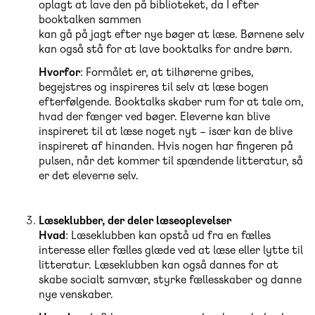
oplagt at lave den på biblioteket, da I efter
booktalken sammen
kan gå på jagt efter nye bøger at læse. Børnene selv
kan også stå for at lave booktalks for andre børn.
Hvorfor
: Formålet er, at tilhørerne gribes,
begejstres og inspireres til selv at læse bogen
efterfølgende. Booktalks skaber rum for at tale om,
hvad der fænger ved bøger. Eleverne kan blive
inspireret til at læse noget nyt – især kan de blive
inspireret af hinanden. Hvis nogen har fingeren på
pulsen, når det kommer til spændende litteratur, så
er det eleverne selv.
Læseklubber, der deler læseoplevelser
Hvad
: Læseklubben kan opstå ud fra en fælles
interesse eller fælles glæde ved at læse eller lytte til
litteratur. Læseklubben kan også dannes for at
skabe socialt samvær, styrke fællesskaber og danne
nye venskaber.