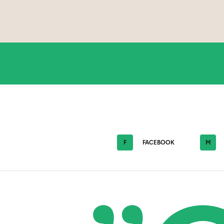
F
FACEBOOK
M