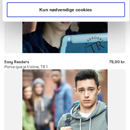
Kun nødvendige cookies
-
+
Easy Readers
79,00 kr.
Parce que je t'aime, TR 1
FAG
Fransk
FORMAT
Flergangsbog
ISBN
9788723512390