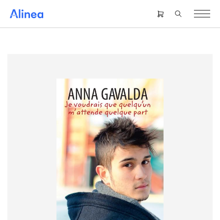
Gå
til
Header
hovedindhold
right
menu