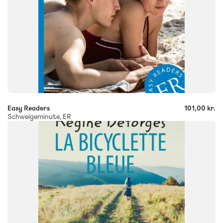
-
+
Easy Readers
101,00 kr.
Schweigeminute, ER
FAG
Fransk
FORMAT
Flergangsbog
ISBN
9788723543059