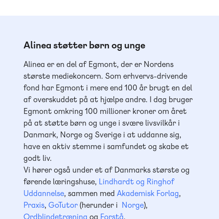
Alinea støtter børn og unge
Alinea er en del af Egmont, der er Nordens
største mediekoncern. Som erhvervs-drivende
fond har Egmont i mere end 100 år brugt en del
af overskuddet på at hjælpe andre. I dag bruger
Egmont omkring 100 millioner kroner om året
på at støtte børn og unge i svære livsvilkår i
Danmark, Norge og Sverige i at uddanne sig,
have en aktiv stemme i samfundet og skabe et
godt liv.
Vi hører også under et af Danmarks største og
førende læringshuse,
Lindhardt og Ringhof
Uddannelse
, sammen med
Akademisk Forlag
,
Praxis
,
GoTutor
(herunder i
Norge
),
Ordblindetræning
og
Forstå
.