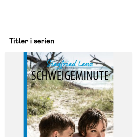
Titler i serien
FAG
Tysk
FORMAT
Flergangsbog
ISBN
9788723572295