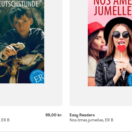
ISBN
619
9788723569042
-
+
99,00 kr.
Easy Readers
 ER B
Nos âmes jumelles, ER B