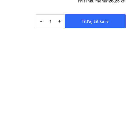
Pris inkl. moms
126,25 kr.
-
+
Tilføj til kurv