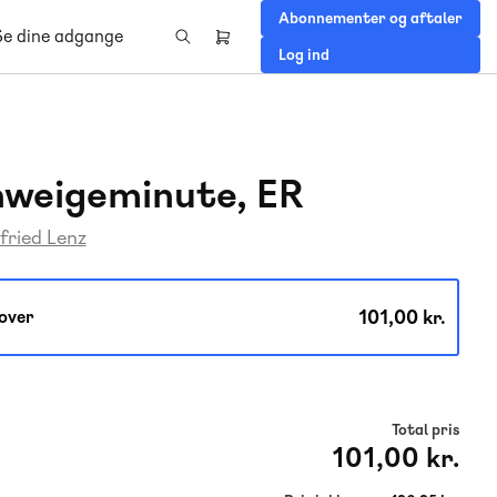
Abonnementer og aftaler
Se dine adgange
Header
Log ind
right
menu
weigeminute, ER
fried Lenz
101,00 kr.
over
Total pris
101,00 kr.