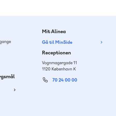
Mit Alinea
dgange
Gå til MinSide
Receptionen
Vognmagergade 11
1120 København K
ørgsmål
70 24 00 00
ing