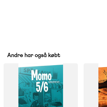
Andre har også købt
SYSTEM
SYSTEM
Momo
Momo
FAG
FAG
Tysk
Tysk
NIVEAU
NIVEAU
5. klasse
6. klasse
9. klasse