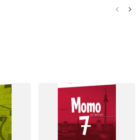
SYSTEM
Momo
FAG
Tysk
NIVEAU
7. klasse