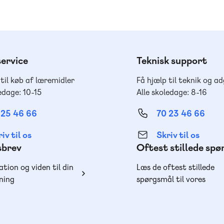
ervice
Teknisk support
 til køb af læremidler
Få hjælp til teknik og a
edage: 10-15
Alle skoledage: 8-16
 25 46 66
70 23 46 66
iv til os
Skriv til os
sbrev
Oftest stillede sp
ation og viden til din
Læs de oftest stillede
ning
spørgsmål til vores
produkter, køb og lever