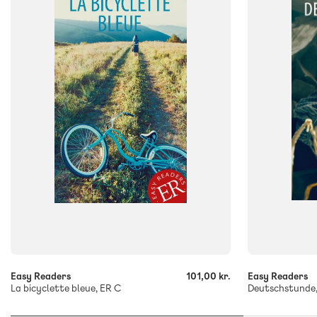
ISBN
ISBN
9788723543059
9788723561
-
-
+
+
Easy Readers
101,00 kr.
Easy Readers
La bicyclette bleue, ER C
Deutschstunde,