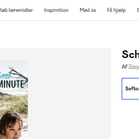
Køb læremidler
Inspiration
Mød os
Få hjælp
Sch
Sieg
Af
Softc