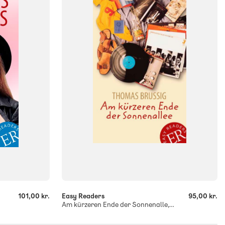
ISBN
9788723505415
-
+
101,00 kr.
Easy Readers
95,00 kr.
Am kürzeren Ende der Sonnenalle, ER C