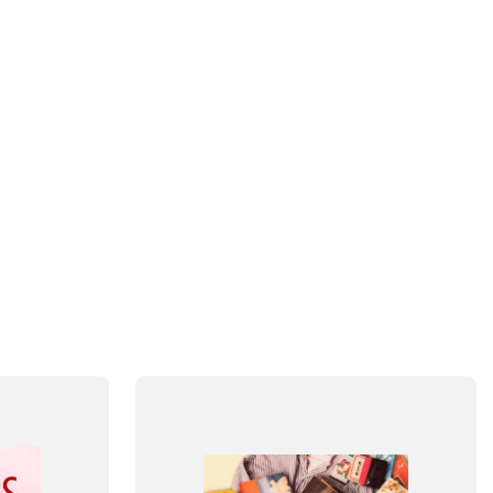
FAG
Tysk
FORMAT
Flergangsbog