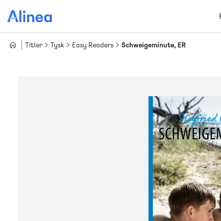
Gå
til
hovedindhold
Titler
Tysk
Easy Readers
Schweigeminute, ER