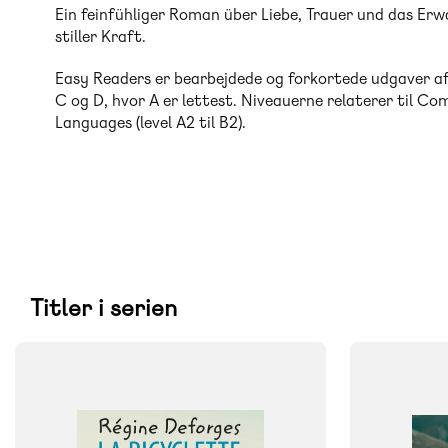
Ein feinfühliger Roman über Liebe, Trauer und das Er
stiller Kraft.
Easy Readers er bearbejdede og forkortede udgaver af 
C og D, hvor A er lettest. Niveauerne relaterer til 
Languages (level A2 til B2).
Titler i serien
FAG
FAG
Fransk
Tysk
FORMAT
FORMAT
Flergangsbog
Bog