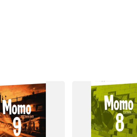
SYSTEM
Momo
FAG
Tysk
NIVEAU
8. klasse