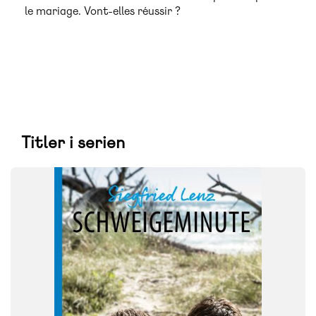
le mariage. Vont-elles réussir ?
Titler i serien
FAG
Tysk
FORMAT
Flergangsbog
ISBN
9788723572295