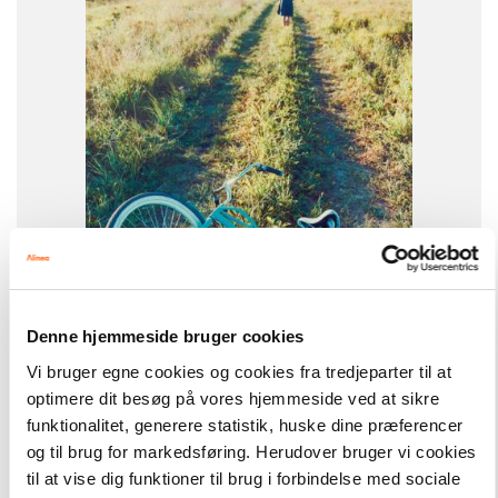
ISBN
9788723543059
-
+
Denne hjemmeside bruger cookies
Vi bruger egne cookies og cookies fra tredjeparter til at
optimere dit besøg på vores hjemmeside ved at sikre
Easy Readers
101,00 kr.
La bicyclette bleue, ER C
funktionalitet, generere statistik, huske dine præferencer
og til brug for markedsføring. Herudover bruger vi cookies
til at vise dig funktioner til brug i forbindelse med sociale
Hent flere