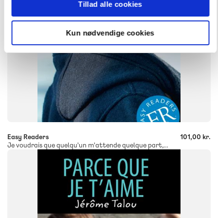
Tillad alle cookies
Kun nødvendige cookies
-
+
Easy Readers
101,00 kr.
Je voudrais que quelqu'un m'attende quelque part, ER B
FAG
Fransk
FORMAT
Flergangsbog
ISBN