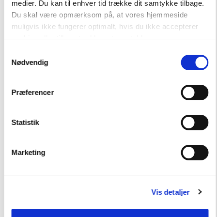
medier. Du kan til enhver tid trække dit samtykke tilbage.
Du skal være opmærksom på, at vores hjemmeside
muligvis ikke fungerer optimalt, hvis du ikke accepterer
cookies eller tilbagetrækker et samtykke.
Samtykkevalg
Nødvendig
Præferencer
Andre har også købt
Statistik
FAG
Fransk
Marketing
FORMAT
Flergangsbog
ISBN
9788723505750
Vis detaljer