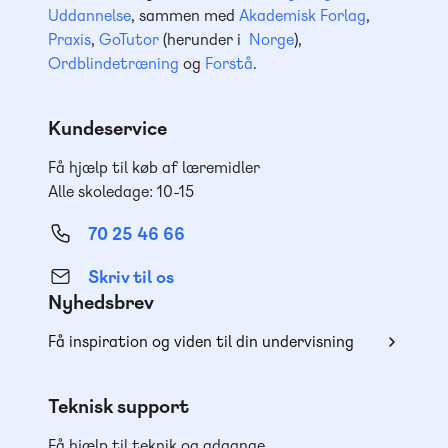
Uddannelse
, sammen med
Akademisk Forlag
,
Praxis
,
GoTutor
(herunder i
Norge
),
Ordblindetræning
og
Forstå
.
Kundeservice
Få hjælp til køb af læremidler
Alle skoledage: 10-15
70 25 46 66
Skriv til os
Nyhedsbrev
Få inspiration og viden til din undervisning
Teknisk support
Få hjælp til teknik og adgange