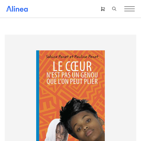
Gå
til
Header
hovedindhold
right
menu