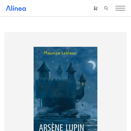
Gå
til
Header
hovedindhold
right
menu