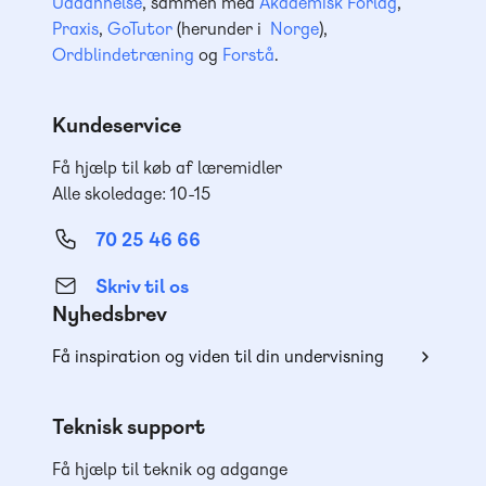
Uddannelse
, sammen med
Akademisk Forlag
,
Praxis
,
GoTutor
(herunder i
Norge
),
Ordblindetræning
og
Forstå
.
Kundeservice
Få hjælp til køb af læremidler
Alle skoledage: 10-15
70 25 46 66
Skriv til os
Nyhedsbrev
Få inspiration og viden til din undervisning
Teknisk support
Få hjælp til teknik og adgange