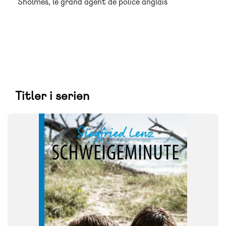
Sholmes, le grand agent de police anglais
Titler i serien
FAG
Tysk
FORMAT
Flergangsbog
ISBN
9788723572295