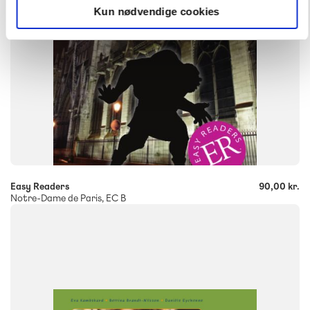
Kun nødvendige cookies
-
+
Easy Readers
90,00 kr.
Notre-Dame de Paris, EC B
FAG
Fransk
NIVEAU
7. klasse
8. klasse
9. klasse
FORMAT