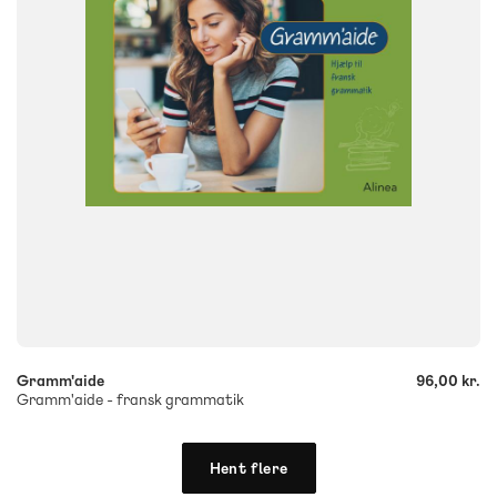
Flergangsbog
ISBN
9788723530462
-
+
Gramm'aide
96,00 kr.
Gramm'aide - fransk grammatik
Hent flere