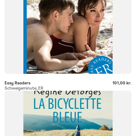
-
+
Easy Readers
101,00 kr.
Schweigeminute, ER
FAG
Fransk
FORMAT
Flergangsbog
ISBN