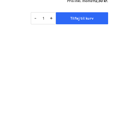
Pris inkl. moms
112,50 kr.
-
+
Tilføj til kurv