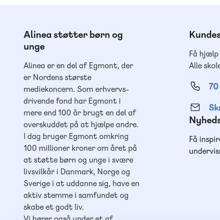
Alinea støtter børn og
Kundes
unge
Få hjælp
Alinea er en del af Egmont, der
Alle skol
er Nordens største
70
mediekoncern. Som erhvervs-
drivende fond har Egmont i
Skr
mere end 100 år brugt en del af
Nyhed
overskuddet på at hjælpe andre.
I dag bruger Egmont omkring
Få inspir
100 millioner kroner om året på
undervis
at støtte børn og unge i svære
livsvilkår i Danmark, Norge og
Sverige i at uddanne sig, have en
aktiv stemme i samfundet og
skabe et godt liv.
Vi hører også under et af