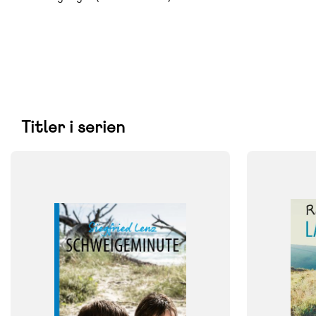
Titler i serien
FAG
FAG
Tysk
Fransk
FORMAT
FORMAT
Flergangsbog
Flergangsb
ISBN
ISBN
9788723572295
9788723543