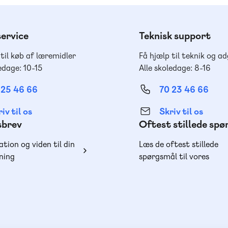
ervice
Teknisk support
 til køb af læremidler
Få hjælp til teknik og a
edage: 10-15
Alle skoledage: 8-16
 25 46 66
70 23 46 66
iv til os
Skriv til os
sbrev
Oftest stillede sp
ation og viden til din
Læs de oftest stillede
ning
spørgsmål til vores
produkter, køb og lever