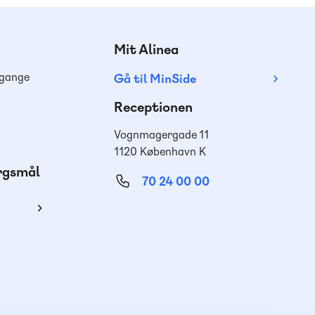
Mit Alinea
dgange
Gå til MinSide
Receptionen
Vognmagergade 11
1120 København K
ørgsmål
70 24 00 00
ing