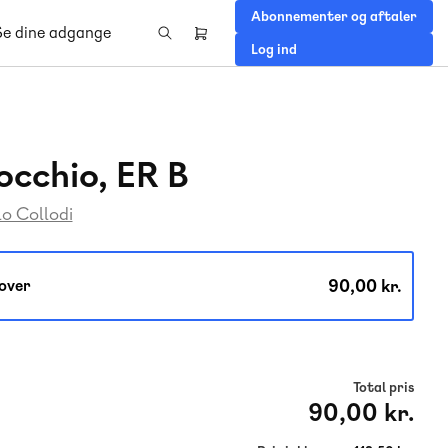
Abonnementer og aftaler
Se dine adgange
Header
Log ind
right
menu
occhio, ER B
o Collodi
90,00 kr.
over
Total pris
90,00 kr.