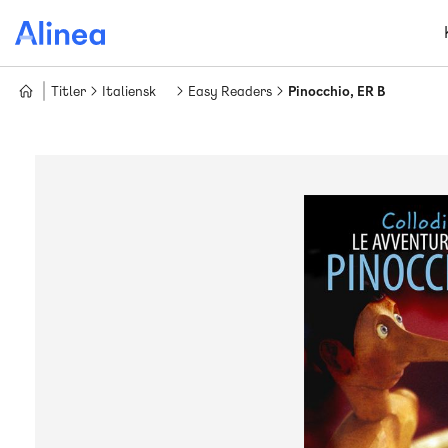
Gå
til
hovedindhold
Titler
Italiensk
Easy Readers
Pinocchio, ER B