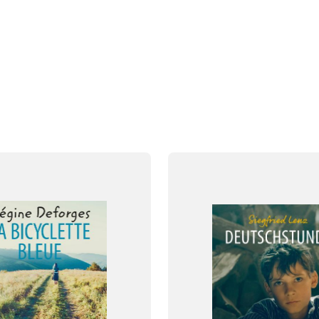
FAG
Tysk
FORMAT
og
Bog
ISBN
059
9788723561619