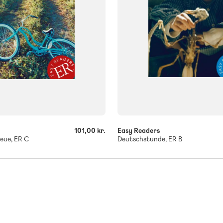
-
+
101,00 kr.
Easy Readers
leue, ER C
Deutschstunde, ER B