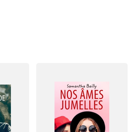
FAG
Fransk
FORMAT
Flergangsbog
ISBN
9788723569042