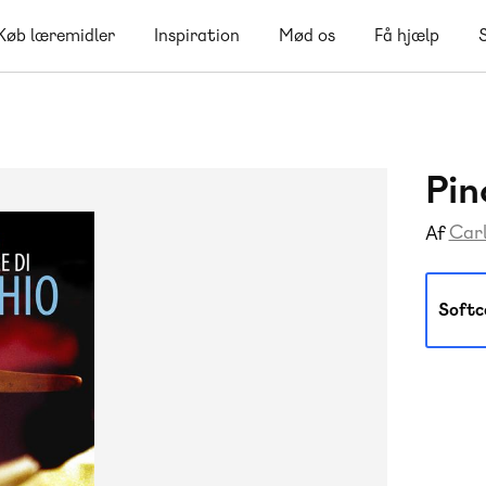
Køb læremidler
Inspiration
Mød os
Få hjælp
Pin
Carl
Af
Softc