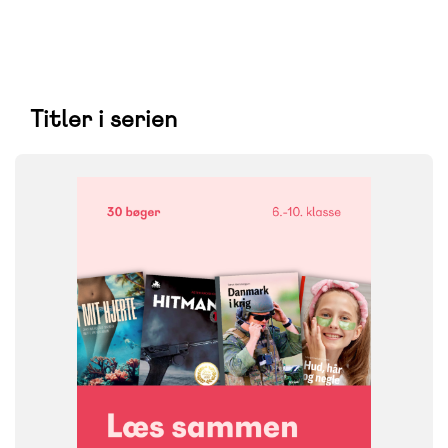
Titler i serien
FAG
Dansk
NIVEAU
6. klasse
7. klasse
8. klasse
9. klasse
10. klasse
FORMAT
Bogpakke, fysisk
ISBN
9788723579614