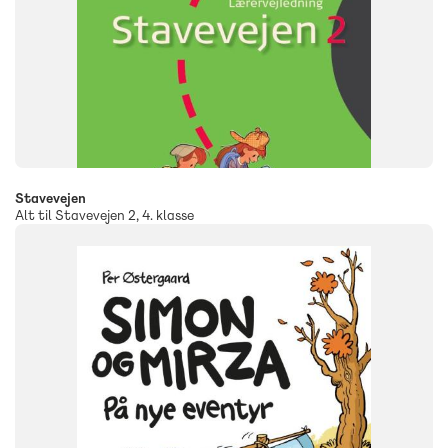
Stavevejen
Alt til Stavevejen 2, 4. klasse
FAG
Dansk
NIVEAU
1. klasse
2. klasse
3. klasse
FORMAT
Flergangsbog
ISBN
9788723552723