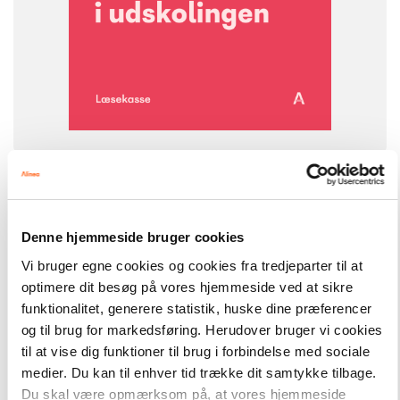
-
+
Læsekasser
5.118,00 kr.
Læs sammen i udskolingen
Denne hjemmeside bruger cookies
FAG
Dansk
Vi bruger egne cookies og cookies fra tredjeparter til at
NIVEAU
optimere dit besøg på vores hjemmeside ved at sikre
2. klasse
3. klasse
4. klasse
5. klasse
6. klasse
funktionalitet, generere statistik, huske dine præferencer
FORMAT
og til brug for markedsføring. Herudover bruger vi cookies
Bogpakke, fysisk
til at vise dig funktioner til brug i forbindelse med sociale
medier. Du kan til enhver tid trække dit samtykke tilbage.
ISBN
9788723579669
Du skal være opmærksom på, at vores hjemmeside