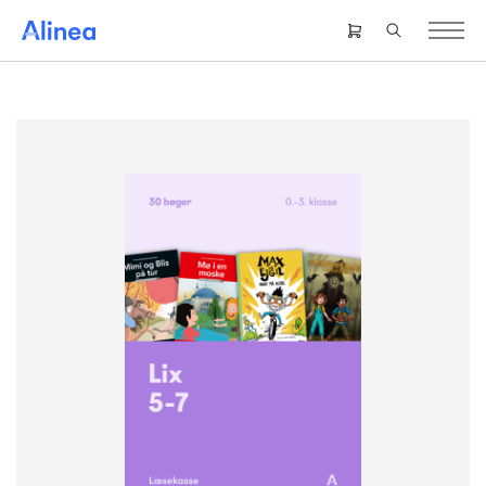
Gå
til
Header
hovedindhold
right
menu