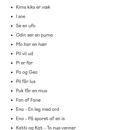
Kims kiks er væk
I sne
Se en ufo
Odin ser en puma
Mo har en hær
Pil vil ud
Pi er far
Po og Geo
Pil får lus
Puk får en mus
Fan af Fanø
Ena - En leg med ord
Ena - På sporet af en is
Katti og Kat - To nye venner