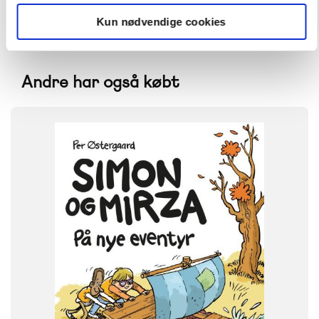
Kun nødvendige cookies
Andre har også købt
FAG
Dansk
NIVEAU
1. klasse
2. klasse
3. klasse
FORMAT
Flergangsbog
ISBN
9788723552723