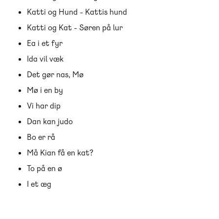
Katti og Hund - Kattis hund
Katti og Kat - Søren på lur
Ea i et fyr
Ida vil væk
Det gør nas, Mø
Mø i en by
Vi har dip
Dan kan judo
Bo er rå
Må Kian få en kat?
To på en ø
I et æg