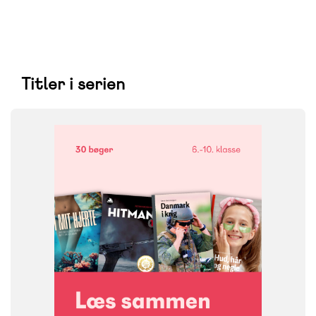
Titler i serien
FAG
Dansk
NIVEAU
6. klasse
7. klasse
8. klasse
9. klasse
10. klasse
FORMAT
Bogpakke, fysisk
ISBN
9788723579614