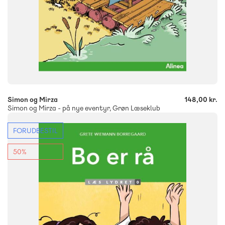
-
+
Simon og Mirza
148,00 kr.
Simon og Mirza - på nye eventyr, Grøn Læseklub
FORUDBESTIL
FAG
Dansk
Børnehaveklasse
50%
NIVEAU
0. klasse
1. klasse
2. klasse
3. klasse
FORMAT
Flergangsbog
ISBN
9788723559357