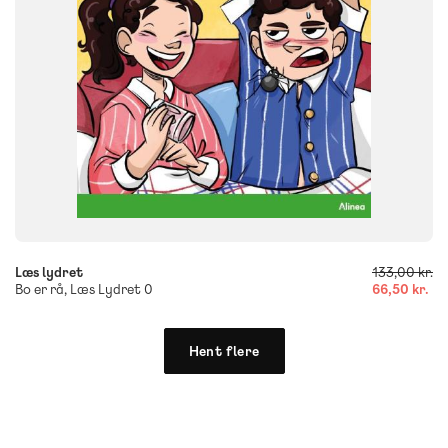
-
+
Læs lydret
133,00 kr.
Bo er rå, Læs Lydret 0
66,50 kr.
Hent flere