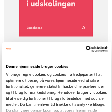
-
+
Læsekasser
5.118,00 kr.
Læs sammen i udskolingen
Denne hjemmeside bruger cookies
FAG
Dansk
Vi bruger egne cookies og cookies fra tredjeparter til at
NIVEAU
optimere dit besøg på vores hjemmeside ved at sikre
2. klasse
3. klasse
4. klasse
5. klasse
6. klasse
funktionalitet, generere statistik, huske dine præferencer
FORMAT
og til brug for markedsføring. Herudover bruger vi cookies
Bogpakke, fysisk
til at vise dig funktioner til brug i forbindelse med sociale
medier. Du kan til enhver tid trække dit samtykke tilbage.
ISBN
9788723579669
Du skal være opmærksom på, at vores hjemmeside