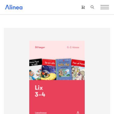
Gå
til
Header
hovedindhold
right
menu