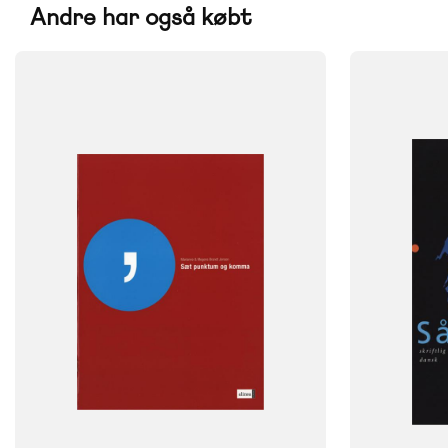
Andre har også købt
FAG
SYSTEM
Dansk
FAG
Dansk
NIVEAU
7. klasse
8. klasse
9. klasse
NIVEAU
9. klasse
FORMAT
Engangsbog
FORMAT
Engangsbog
ISBN
9788723020079
ISBN
9788723023