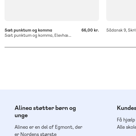
-
-
+
+
Sæt punktum og komma
66,00 kr.
Sådansk 9, Skrif
Sæt punktum og komma, Elevhæfte
Alinea støtter børn og
Kundes
unge
Få hjælp
Alinea er en del af Egmont, der
Alle skol
er Nordens største