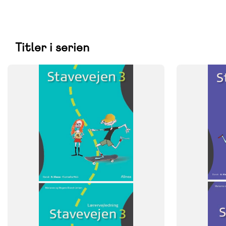
Titler i serien
FAG
FAG
Dansk
Dansk
NIVEAU
NIVEAU
5. klasse
6. klasse