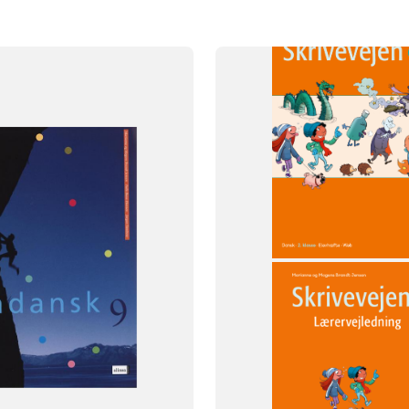
SYSTEM
Skrivevejen
FAG
Dansk
NIVEAU
2. klasse
674