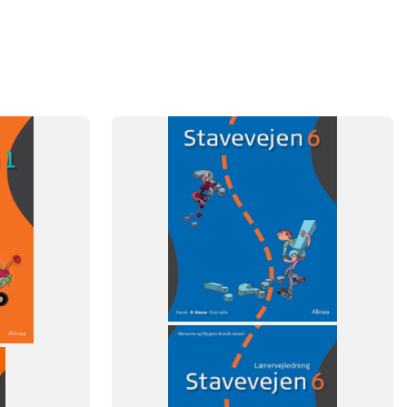
FAG
Dansk
NIVEAU
8. klasse