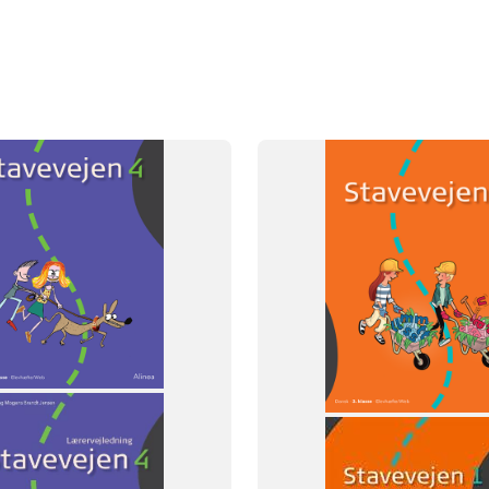
FAG
Dansk
NIVEAU
3. klasse