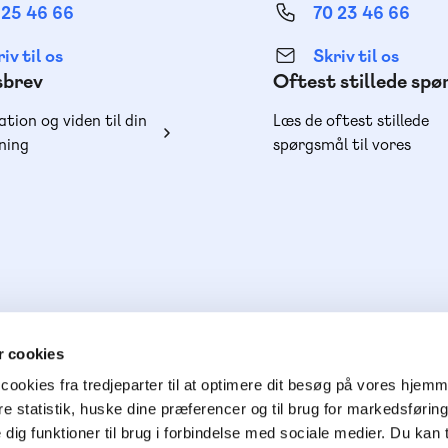
 25 46 66
70 23 46 66
iv til os
Skriv til os
sbrev
Oftest stillede sp
ation og viden til din
Læs de oftest stillede
ning
spørgsmål til vores
produkter, køb og lever
 cookies
cookies fra tredjeparter til at optimere dit besøg på vores hjem
ere statistik, huske dine præferencer og til brug for markedsføri
e dig funktioner til brug i forbindelse med sociale medier. Du kan t