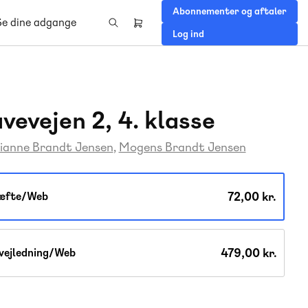
Abonnementer og aftaler
Se dine adgange
Header
Log ind
right
menu
vevejen 2, 4. klasse
ianne Brandt Jensen
Mogens Brandt Jensen
72,00 kr.
æfte/Web
479,00 kr.
vejledning/Web