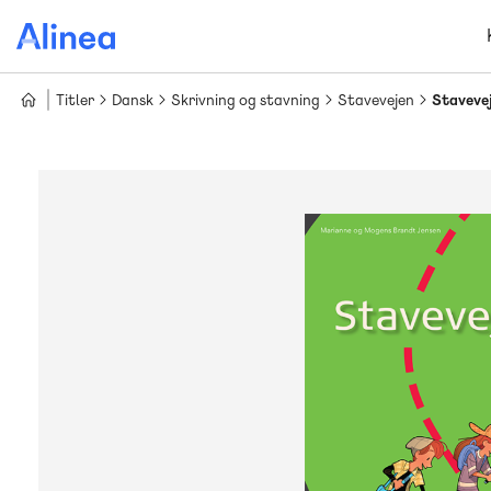
Gå
til
hovedindhold
Titler
Dansk
Skrivning og stavning
Stavevejen
Stavevej