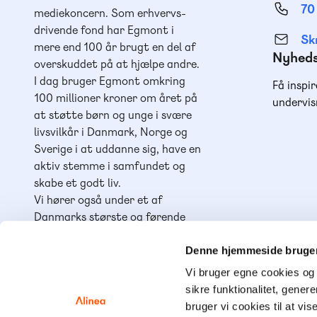
70
mediekoncern. Som erhvervs-
drivende fond har Egmont i
Skr
mere end 100 år brugt en del af
Nyhed
overskuddet på at hjælpe andre.
I dag bruger Egmont omkring
Få inspir
100 millioner kroner om året på
undervis
at støtte børn og unge i svære
livsvilkår i Danmark, Norge og
Sverige i at uddanne sig, have en
aktiv stemme i samfundet og
skabe et godt liv.
Vi hører også under et af
Danmarks største og førende
læringshuse,
Lindhardt og
Ringhof Uddannelse
, sammen
Denne hjemmeside bruger
med
Akademisk Forlag
,
Praxis
,
Vi bruger egne cookies og 
GoTutor
(herunder i
Norge
),
sikre funktionalitet, gener
Ordblindetræning
og
Forstå
.
bruger vi cookies til at vis