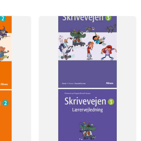
SYSTEM
Skrivevejen
FAG
Dansk
NIVEAU
3. klasse