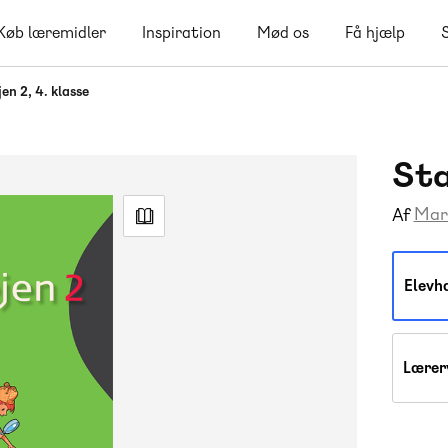
Køb læremidler
Inspiration
Mød os
Få hjælp
en 2, 4. klasse
Sta
Mar
Af
Elevh
Lærer