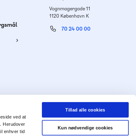
Vognmagergade 11
1120 København K
ørgsmål
70 24 00 00
ing
Tillad alle cookies
meside ved at
ng. Herudover
Kun nødvendige cookies
il enhver tid