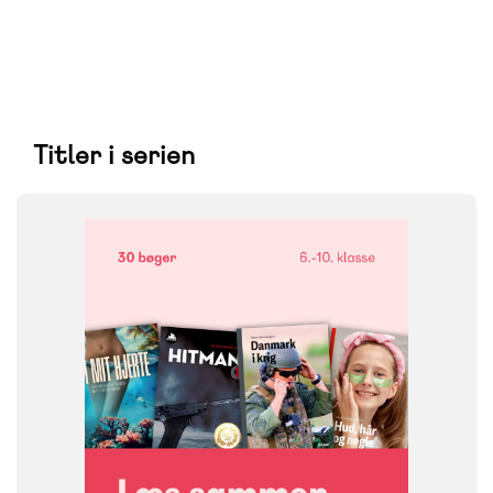
Titler i serien
FAG
Dansk
NIVEAU
6. klasse
7. klasse
8. klasse
9. klasse
10. klasse
FORMAT
Bogpakke, fysisk
ISBN
9788723579614