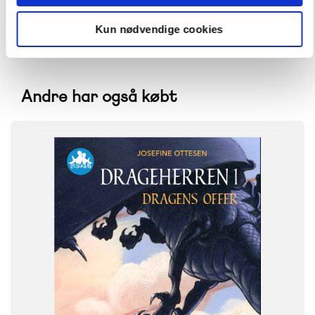
Kun nødvendige cookies
Andre har også købt
FAG
Dansk
NIVEAU
2. klasse
3. klasse
4. klasse
5. klasse
6. klasse
FORMAT
Flergangsbog
ISBN
9788723540096