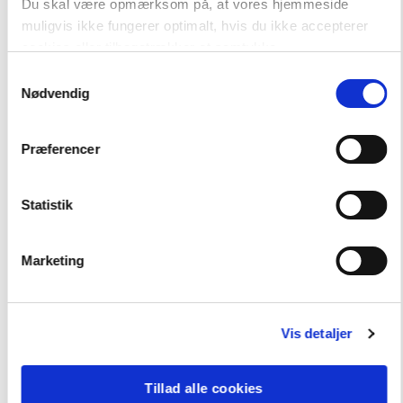
Du skal være opmærksom på, at vores hjemmeside
9788723579676
muligvis ikke fungerer optimalt, hvis du ikke accepterer
cookies eller tilbagetrækker et samtykke.
Samtykkevalg
Nødvendig
Præferencer
-
+
Statistik
Marketing
Læsekasser
4.436,25 kr.
Ungdomsbøger lix 12-20
Vis detaljer
Hent flere
Tillad alle cookies