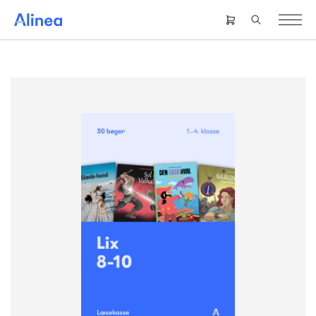
Gå
til
Header
hovedindhold
right
menu