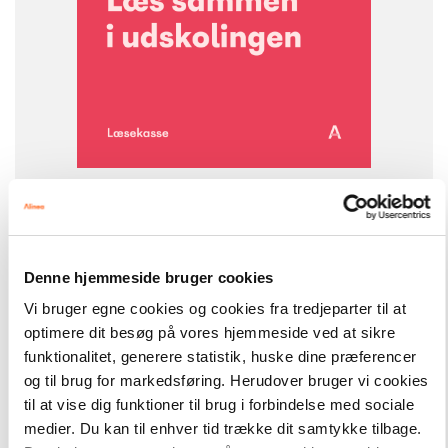
-
+
Læsekasser
5.118,00 kr.
Læs sammen i udskolingen
Denne hjemmeside bruger cookies
FAG
Dansk
Vi bruger egne cookies og cookies fra tredjeparter til at
optimere dit besøg på vores hjemmeside ved at sikre
NIVEAU
6. klasse
7. klasse
8. klasse
9. klasse
10. klasse
funktionalitet, generere statistik, huske dine præferencer
og til brug for markedsføring. Herudover bruger vi cookies
FORMAT
Bogpakke, fysisk
til at vise dig funktioner til brug i forbindelse med sociale
medier. Du kan til enhver tid trække dit samtykke tilbage.
ISBN