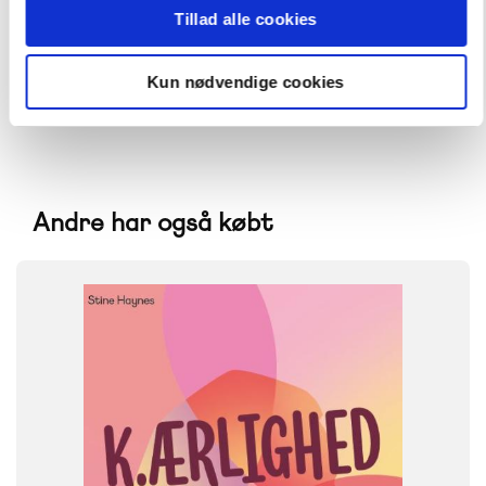
Tillad alle cookies
Kun nødvendige cookies
Andre har også købt
FAG
Dansk
NIVEAU
6. klasse
7. klasse
8. klasse
9. klasse
10. klasse
FORMAT
Flergangsbog
ISBN
9788723561169