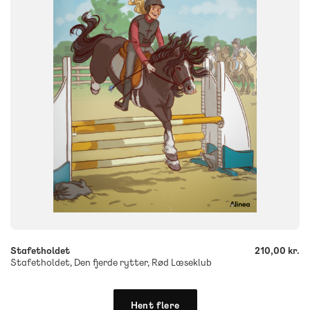
FORMAT
Flergangsbog
ISBN
9788723565143
-
+
Stafetholdet
210,00 kr.
Stafetholdet, Den fjerde rytter, Rød Læseklub
Hent flere