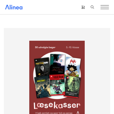
Gå
til
Header
hovedindhold
right
menu