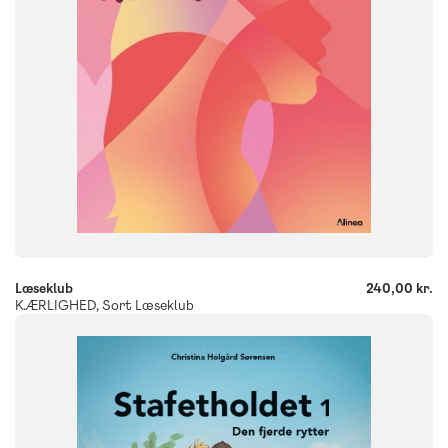
-
+
Læseklub
240,00 kr.
K.ÆRLIGHED, Sort Læseklub
FAG
Dansk
NIVEAU
3. klasse
4. klasse
5. klasse
6. klasse