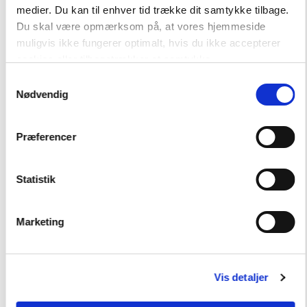
FORMAT
medier. Du kan til enhver tid trække dit samtykke tilbage.
Bogpakke, fysisk
Du skal være opmærksom på, at vores hjemmeside
ISBN
muligvis ikke fungerer optimalt, hvis du ikke accepterer
9788723579669
cookies eller tilbagetrækker et samtykke.
Samtykkevalg
Nødvendig
Præferencer
Statistik
-
+
Marketing
Læsekasser
3.910,50 kr.
Lix 11-14
Vis detaljer
Hent flere