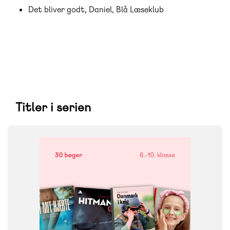
Det bliver godt, Daniel, Blå Læseklub
Titler i serien
FAG
Dansk
NIVEAU
6. klasse
7. klasse
8. klasse
9. klasse
10. klasse
FORMAT
Bogpakke, fysisk
ISBN