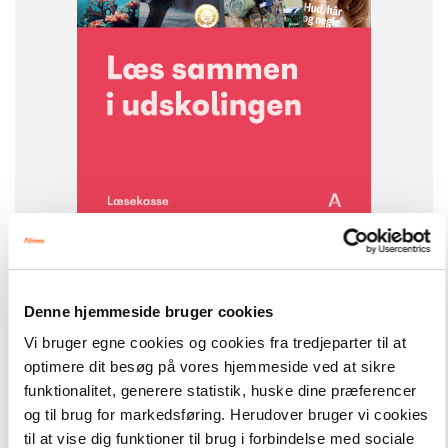
9788723579614
-
+
Læsekasser
5.118,00 kr.
Læs sammen i udskolingen
Denne hjemmeside bruger cookies
Vi bruger egne cookies og cookies fra tredjeparter til at
FAG
optimere dit besøg på vores hjemmeside ved at sikre
Dansk
funktionalitet, generere statistik, huske dine præferencer
NIVEAU
og til brug for markedsføring. Herudover bruger vi cookies
2. klasse
3. klasse
4. klasse
5. klasse
6. klasse
til at vise dig funktioner til brug i forbindelse med sociale