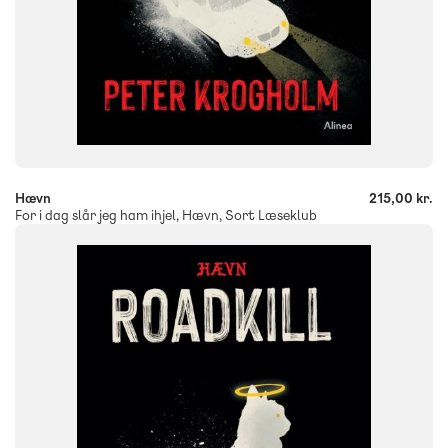
-
+
Hævn
215,00 kr.
For i dag slår jeg ham ihjel, Hævn, Sort Læseklub
FAG
Dansk
NIVEAU
6. klasse
7. klasse
8. klasse
9. klasse
10. klasse
FORMAT
Flergangsbog
ISBN
9788723574039