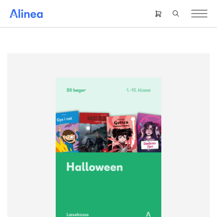
Gå
til
Header
hovedindhold
right
menu