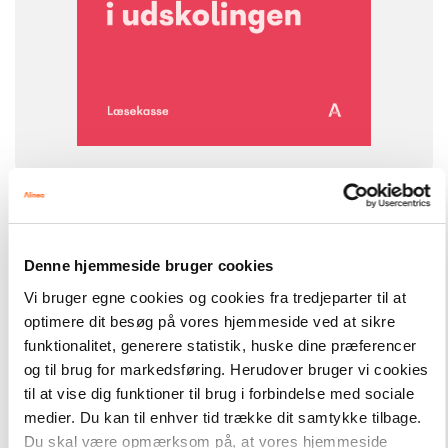
-
+
Læsekasser
5.118,00 kr.
Læs sammen i udskolingen
Denne hjemmeside bruger cookies
FAG
Dansk
Vi bruger egne cookies og cookies fra tredjeparter til at
NIVEAU
optimere dit besøg på vores hjemmeside ved at sikre
2. klasse
3. klasse
4. klasse
5. klasse
6. klasse
funktionalitet, generere statistik, huske dine præferencer
FORMAT
og til brug for markedsføring. Herudover bruger vi cookies
Bogpakke, fysisk
til at vise dig funktioner til brug i forbindelse med sociale
medier. Du kan til enhver tid trække dit samtykke tilbage.
ISBN
9788723579669
Du skal være opmærksom på, at vores hjemmeside