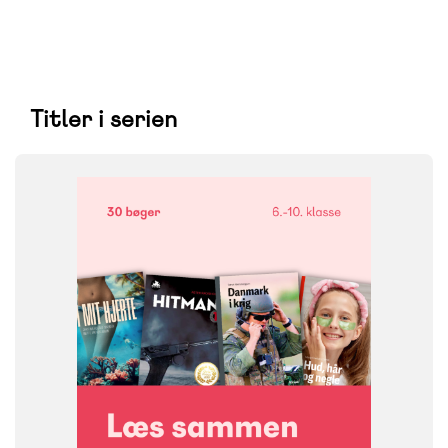
Titler i serien
FAG
Dansk
NIVEAU
6. klasse
7. klasse
8. klasse
9. klasse
10. klasse
FORMAT
Bogpakke, fysisk
ISBN
9788723579614