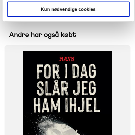
Kun nødvendige cookies
Andre har også købt
FAG
Dansk
NIVEAU
6. klasse
7. klasse
8. klasse
9. klasse
10. klasse
FORMAT
Flergangsbog
ISBN
9788723574008