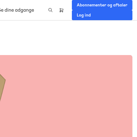
Abonnementer og aftaler
Se dine adgange
Header
Log ind
right
menu