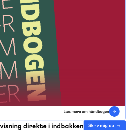
Læs mere om håndbogen
rvisning direkte i indbakken
Skriv mig op