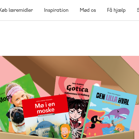
Køb læremidler
Inspiration
Mød os
Få hjælp