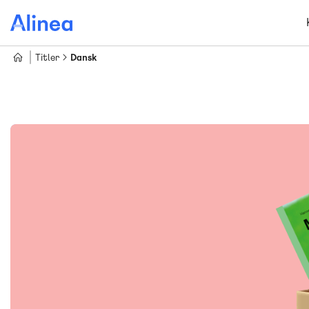
Gå
til
hovedindhold
Titler
Dansk