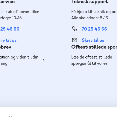
ervice
Teknisk support
 til køb af læremidler
Få hjælp til teknik og a
edage: 10-15
Alle skoledage: 8-16
 25 46 66
70 23 46 66
iv til os
Skriv til os
sbrev
Oftest stillede sp
ation og viden til din
Læs de oftest stillede
ning
spørgsmål til vores
produkter, køb og lever