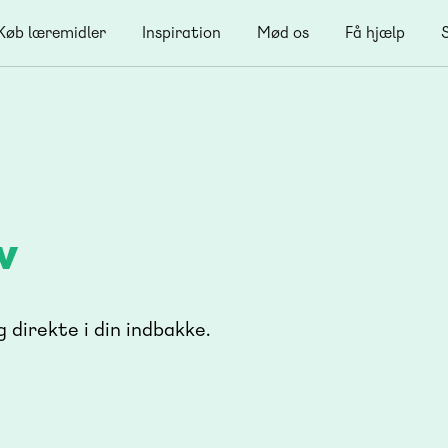
Køb læremidler
Inspiration
Mød os
Få hjælp
v
g direkte i din indbakke.