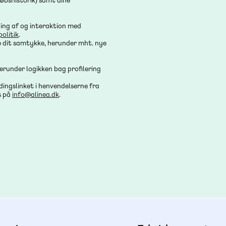
købshistorik) samt dine
ing af og interaktion med
politik
.
e dit samtykke, herunder mht. nye
erunder logikken bag profilering
dingslinket i henvendelserne fra
s på
info@alinea.dk
.