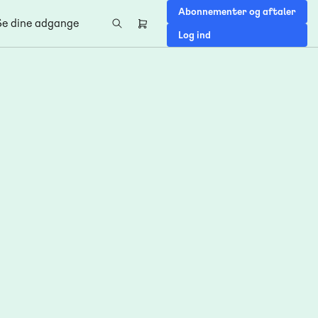
Abonnementer og aftaler
Se dine adgange
Header
Log ind
right
menu