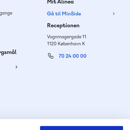
Mit Alinea
dgange
Gå til MinSide
Receptionen
Vognmagergade 11
1120 København K
ørgsmål
70 24 00 00
ing