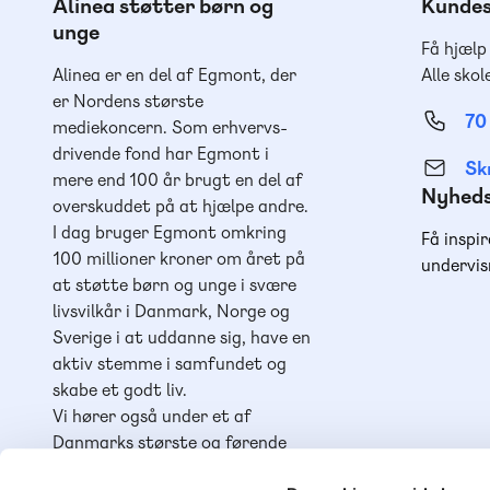
Alinea støtter børn og
Kundes
unge
Få hjælp
Alinea er en del af Egmont, der
Alle skol
er Nordens største
70
mediekoncern. Som erhvervs-
drivende fond har Egmont i
Skr
mere end 100 år brugt en del af
Nyhed
overskuddet på at hjælpe andre.
I dag bruger Egmont omkring
Få inspir
100 millioner kroner om året på
undervis
at støtte børn og unge i svære
livsvilkår i Danmark, Norge og
Sverige i at uddanne sig, have en
aktiv stemme i samfundet og
skabe et godt liv.
Vi hører også under et af
Danmarks største og førende
læringshuse,
Lindhardt og