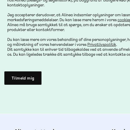
hos Alinea (besøgs- og søgehistorik), på baggrund af tidligere køb (
kontaktoplysninger.
Jeg accepterer derudover, at Alinea indsamler oplysninger om læsn
markedsføringsmeddelelser. Du kan læse mere herom i vores
cookie
Alinea må bruge samtykket til at spørge, om du ønsker at opdater
produkter eller kontaktformer.
Du kan læse mere om vores behandling af dine personoplysninger, h
og målretning af vores henvendelser i vores
Privatlivspolitik
.
Dit samtykke kan til enhver tid tilbagekaldes ved at anvende afmel
os. Du kan ligeledes trække dit samtykke tilbage ved at kontakte o