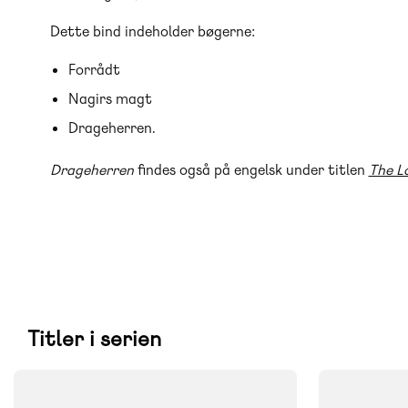
Dette bind indeholder bøgerne:
Forrådt
Nagirs magt
Drageherren.
Drageherren
findes også på engelsk under titlen
The L
Titler i serien
FAG
FAG