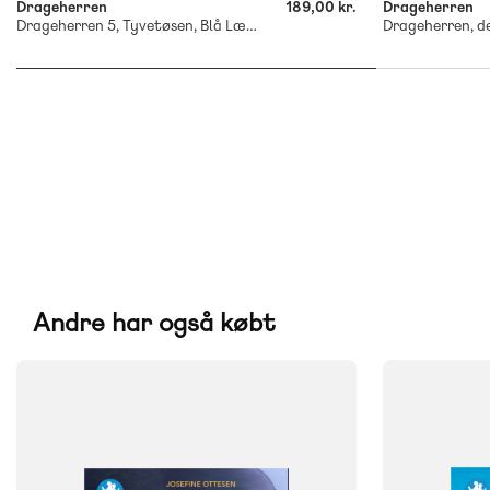
Drageherren
189,00 kr.
Drageherren
Drageherren 5, Tyvetøsen, Blå Læseklub
Drageherren, de
Andre har også købt
FAG
FAG
Dansk
Dansk
NIVEAU
NIVEAU
2. klasse
3. klasse
4. klasse
5. klasse
2. klasse
3. 