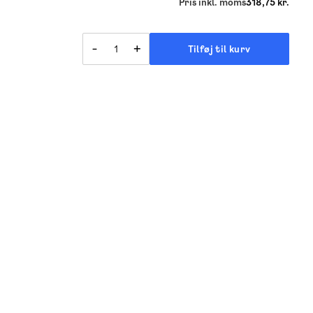
Pris inkl. moms
318,75 kr.
-
+
Tilføj til kurv