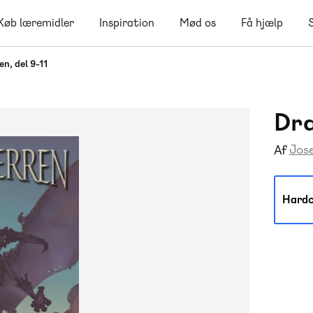
Køb læremidler
Inspiration
Mød os
Få hjælp
n, del 9-11
Dra
Jos
Af
Hardc