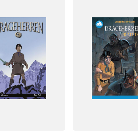
Dansk
NIVEAU
klasse
2. klasse
3. klasse
2. klasse
3. klasse
4. klasse
5. 
6. klasse
og
FORMAT
Flergangsbog
095
ISBN
9788723540782
-
+