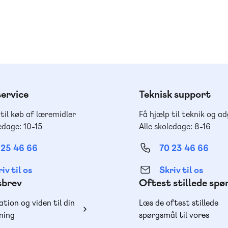
ervice
Teknisk support
 til køb af læremidler
Få hjælp til teknik og a
edage: 10-15
Alle skoledage: 8-16
 25 46 66
70 23 46 66
iv til os
Skriv til os
sbrev
Oftest stillede sp
ation og viden til din
Læs de oftest stillede
ning
spørgsmål til vores
produkter, køb og lever