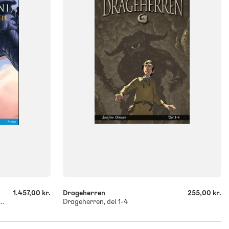
FORMAT
Flergangsbog
ISBN
9788773696088
-
+
1.457,00 kr.
Drageherren
255,00 kr.
rren, bind 1-11, Blå Læseklub
Drageherren, del 1-4