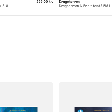
255,00 kr.
Drageherren
l 5-8
Drageherren 6, Er al
FAG
Dansk
FORMAT
klasse
4. klasse
5. klasse
Bog