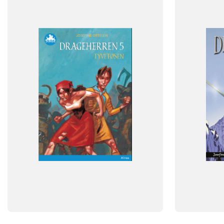
Dansk
Dansk
NIVEAU
NIVEAU
2. klasse
3. klasse
4. klasse
5. klasse
0. klasse
1. 
6. klasse
FORMAT
Flergangsb
FORMAT
Flergangsbog
ISBN
9788773696
ISBN
9788723540768
-
-
+
+