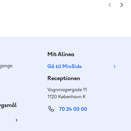
Mit Alinea
dgange
Gå til MinSide
Receptionen
Vognmagergade 11
1120 København K
ørgsmål
70 24 00 00
ing