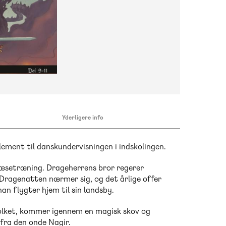
Yderligere info
ement til danskundervisningen i indskolingen.
 læsetræning. Drageherrens bror regerer
Dragenatten nærmer sig, og det årlige offer
han flygter hjem til sin landsby.
folket, kommer igennem en magisk skov og
k fra den onde Nagir.