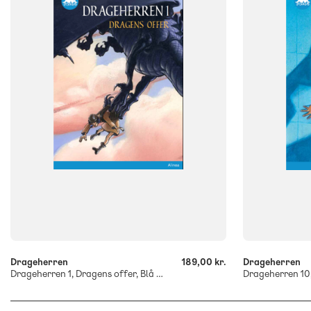
6. klasse
6. klasse
FORMAT
FORMAT
Flergangsbog
Flergangsb
ISBN
ISBN
9788723540096
9788723540
-
-
+
+
Drageherren
189,00 kr.
Drageherren
Drageherren 1, Dragens offer, Blå Læseklub