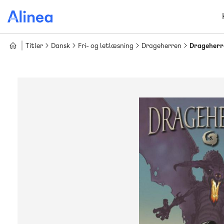
Gå
til
hovedindhold
Titler
Dansk
Fri- og letlæsning
Drageherren
Drageherre