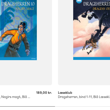
ISBN
9788723542106
og
836
-
+
189,00 kr.
Læseklub
Drageherren 10, Nagirs magt, Blå Læseklub
Dragehe