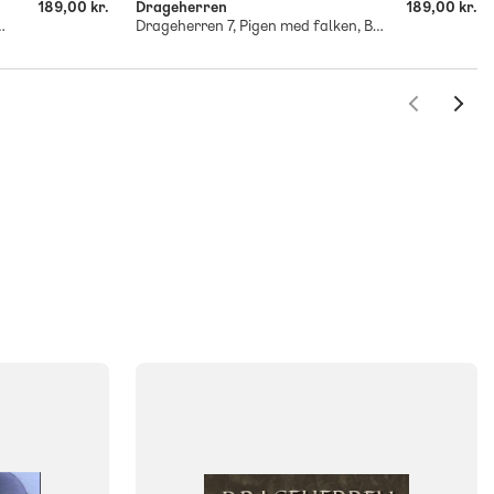
189,00 kr.
Drageherren
189,00 kr.
t tabt?, Blå Læseklub
Drageherren 7, Pigen med falken, Blå Læseklub
FAG
Dansk
NIVEAU
0. klasse
1. klasse
2. klasse
3. klasse