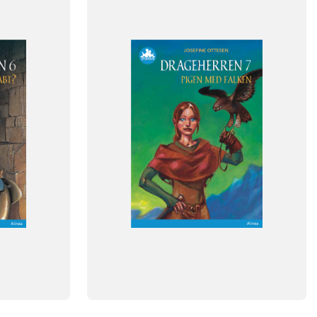
Dansk
NIVEAU
klasse
2. klasse
3. klasse
4. klasse
5. klasse
6. klasse
FORMAT
Flergangsbog
ISBN
9788723540799
-
+