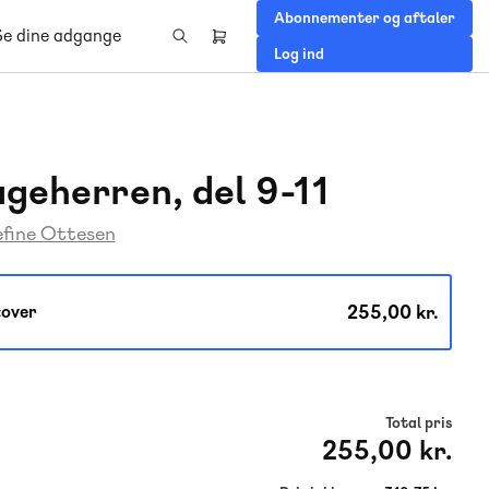
Abonnementer og aftaler
Se dine adgange
Header
Log ind
right
menu
geherren, del 9-11
efine Ottesen
255,00 kr.
over
Total pris
255,00 kr.