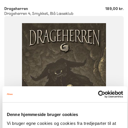
Drageherren
189,00 kr.
Drageherren 4, Smykket, Blå Læseklub
FAG
Dansk
NIVEAU
0. klasse
1. klasse
2. klasse
3. klasse
FORMAT
Flergangsbog
ISBN
9788773696088
Denne hjemmeside bruger cookies
Vi bruger egne cookies og cookies fra tredjeparter til at