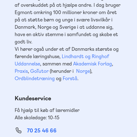
af overskuddet på at hjælpe andre. I dag bruger
Egmont omkring 100 millioner kroner om året
på at støtte børn og unge i svære livsvilkår i
Danmark, Norge og Sverige i at uddanne sig,
have en aktiv stemme i samfundet og skabe et
godt liv.
Vi hører også under et af Danmarks største og
førende læringshuse,
Lindhardt og Ringhof
Uddannelse
, sammen med
Akademisk Forlag
,
Praxis
,
GoTutor
(herunder i
Norge
),
Ordblindetræning
og
Forstå
.
Kundeservice
Få hjælp til køb af læremidler
Alle skoledage: 10-15
70 25 46 66