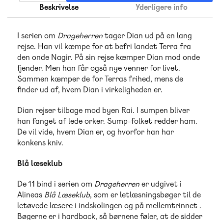
Beskrivelse
Yderligere info
I serien om
Drageherren
tager Dian ud på en lang
rejse. Han vil kæmpe for at befri landet Terra fra
den onde Nagir. På sin rejse kæmper Dian mod onde
fjender. Men han får også nye venner for livet.
Sammen kæmper de for Terras frihed, mens de
finder ud af, hvem Dian i virkeligheden er.
Dian rejser tilbage mod byen Rai. I sumpen bliver
han fanget af lede orker. Sump-folket redder ham.
De vil vide, hvem Dian er, og hvorfor han har
konkens kniv.
Blå læseklub
De 11 bind i serien om
Drageherren
er udgivet i
Alineas
Blå Læseklub
, som er letlæsningsbøger til de
letøvede læsere i indskolingen og på mellemtrinnet .
Bøgerne er i hardback, så børnene føler, at de sidder