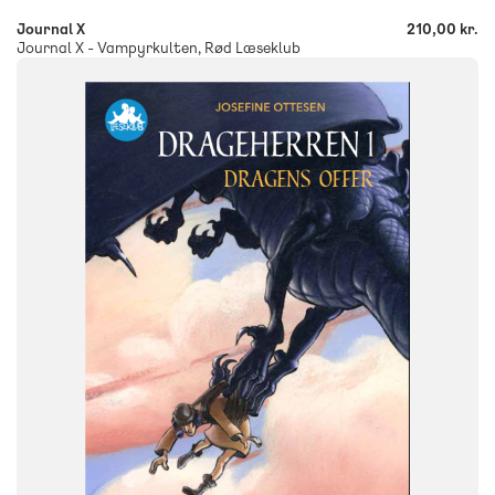
Journal X
210,00 kr.
Journal X - Vampyrkulten, Rød Læseklub
FAG
Dansk
NIVEAU
2. klasse
3. klasse
4. klasse
5. klasse
6. klasse
FORMAT
Flergangsbog
ISBN
9788723540096