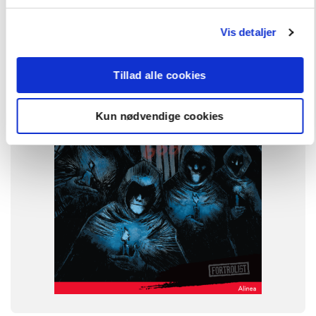
FAG
Dansk
Vis detaljer
NIVEAU
3. klasse
4. klasse
5. klasse
6. klasse
Tillad alle cookies
FORMAT
Flergangsbog
Kun nødvendige cookies
ISBN
9788723529053
-
+