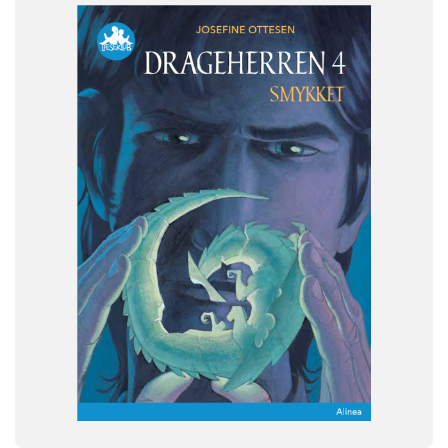
FAG
Dansk
NIVEAU
2. klasse
3. klasse
4. klasse
5. klasse
6. klasse
FORMAT
Flergangsbog
ISBN
9788723540751
-
+