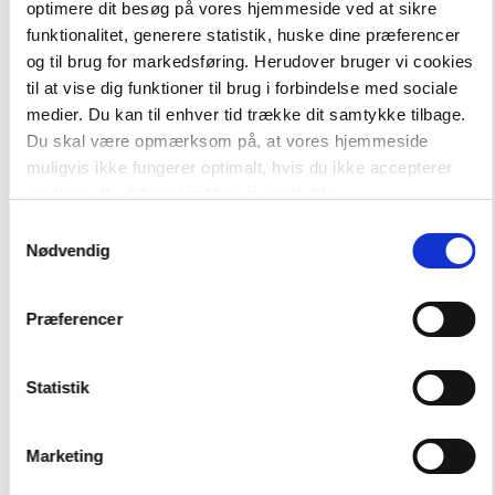
optimere dit besøg på vores hjemmeside ved at sikre
-
+
funktionalitet, generere statistik, huske dine præferencer
og til brug for markedsføring. Herudover bruger vi cookies
til at vise dig funktioner til brug i forbindelse med sociale
Drageherren
255,00 kr.
medier. Du kan til enhver tid trække dit samtykke tilbage.
Drageherren, del 1-4
Du skal være opmærksom på, at vores hjemmeside
muligvis ikke fungerer optimalt, hvis du ikke accepterer
cookies eller tilbagetrækker et samtykke.
Hent flere
Samtykkevalg
Nødvendig
Præferencer
Statistik
Andre har også købt
Marketing