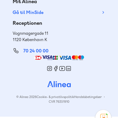
Mit Alinea
Gå til MinSide
Receptionen
Vognmagergade 11
1120 København K
70 24 00 00
Mød
os
© Alinea 2026
Cookie- & privatlivspolitik
Handelsbetingelser
CVR 76351910