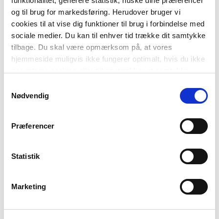
funktionalitet, generere statistik, huske dine præferencer
og til brug for markedsføring. Herudover bruger vi
Willy og Onkel
189,00 kr.
cookies til at vise dig funktioner til brug i forbindelse med
Willy og Onkel, Mysteriet i det store hus, Blå Læseklub
sociale medier. Du kan til enhver tid trække dit samtykke
tilbage. Du skal være opmærksom på, at vores
hjemmeside muligvis ikke fungerer optimalt, hvis du ikke
FAG
accepterer cookies eller tilbagetrækker et samtykke.
Dansk
Samtykkevalg
NIVEAU
Nødvendig
0. klasse
1. klasse
2. klasse
3. klasse
4. klasse
FORMAT
Præferencer
Flergangsbog
ISBN
9788723575098
Statistik
Marketing