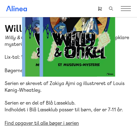
Gå
til
Header
hovedindhold
right
menu
Willy og Onkel
Willy & Onkel
er en serie om at jage spøgelser og opklare
mysterier!
Lix-tal: 16
Bøgerne i serien kan læses enkeltvist.
Serien er skrevet af Zakiya Ajmi og illustreret af Louis
Kønig-Wheatley.
Serien er en del af Blå Læseklub.
Indholdet i Blå Læseklub passer til børn, der er 7-11 år.
Find opgaver til alle bøger i serien