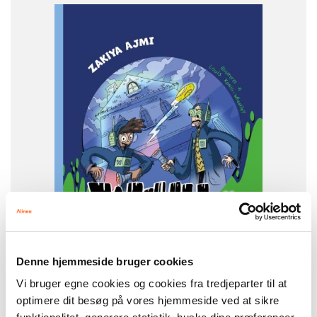
FAG
Dansk
NIVEAU
0. klasse
1. klasse
2. klasse
3. klasse
4. klasse
FORMAT
Flergangsbog
ISBN
9788723575050
Denne hjemmeside bruger cookies
Vi bruger egne cookies og cookies fra tredjeparter til at
-
+
optimere dit besøg på vores hjemmeside ved at sikre