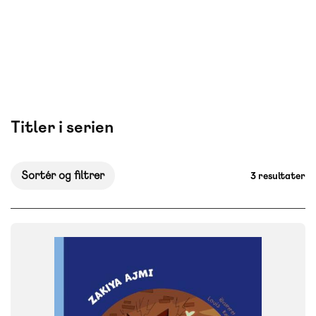
Titler i serien
Sortér og filtrer
3 resultater
FAG
Dansk
NIVEAU
0. klasse
1. klasse
2. klasse
3. klasse
4. klasse