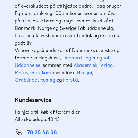
af overskuddet på at hjælpe andre. I dag bruger
Egmont omkring 100 millioner kroner om året
på at støtte børn og unge i svære livsvilkår i
Danmark, Norge og Sverige i at uddanne sig,
have en aktiv stemme i samfundet og skabe et
godt liv.
Vi hører også under et af Danmarks største og
førende læringshuse,
Lindhardt og Ringhof
Uddannelse
, sammen med
Akademisk Forlag
,
Praxis
,
GoTutor
(herunder i
Norge
),
Ordblindetræning
og
Forstå
.
Kundeservice
Få hjælp til køb af læremidler
Alle skoledage: 10-15
70 25 46 66