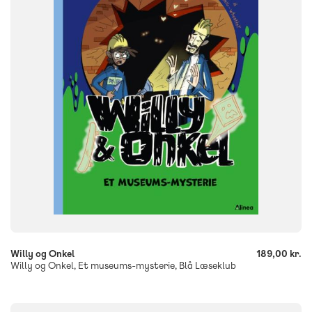
FORMAT
Flergangsbog
ISBN
9788723575074
-
+
Willy og Onkel
189,00 kr.
Willy og Onkel, Et museums-mysterie, Blå Læseklub