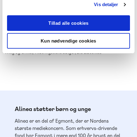
Vis detaljer
-
+
Tillad alle cookies
Kun nødvendige cookies
Willy og Onkel
189,00 kr.
Willy og Onkel, Vildt mystiske bølger, Blå Læseklub
Alinea støtter børn og unge
Alinea er en del af Egmont, der er Nordens
største mediekoncern. Som erhvervs-drivende
fond har Egmont i mere end 100 år brugt en del