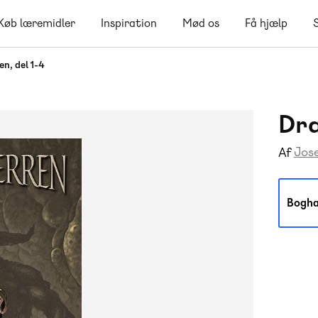
Køb læremidler
Inspiration
Mød os
Få hjælp
n, del 1-4
Dra
Jos
Af
Bogha