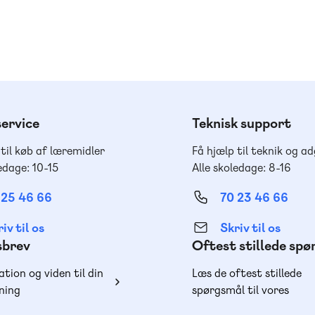
ervice
Teknisk support
 til køb af læremidler
Få hjælp til teknik og a
edage: 10-15
Alle skoledage: 8-16
 25 46 66
70 23 46 66
iv til os
Skriv til os
sbrev
Oftest stillede sp
ation og viden til din
Læs de oftest stillede
ning
spørgsmål til vores
produkter, køb og lever