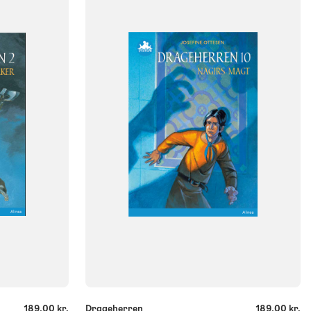
NIVEAU
klasse
2. klasse
3. klasse
4. klasse
5. klasse
6. klasse
FORMAT
Flergangsbog
ISBN
9788723540836
-
+
189,00 kr.
Drageherren
189,00 kr.