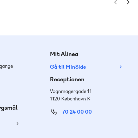
Mit Alinea
dgange
Gå til MinSide
Receptionen
Vognmagergade 11
1120 København K
ørgsmål
70 24 00 00
ing