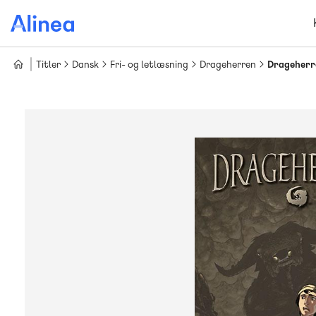
Gå
til
hovedindhold
Titler
Dansk
Fri- og letlæsning
Drageherren
Drageherre