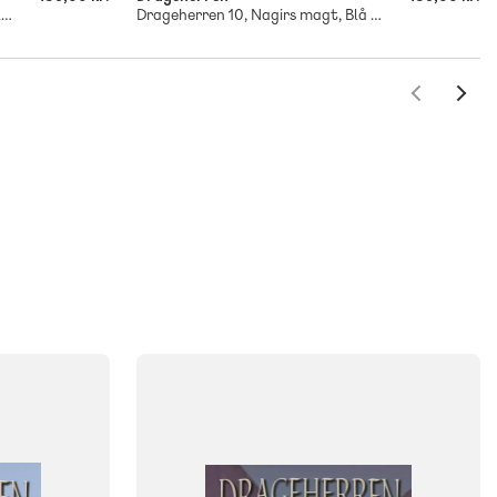
Drageherren 2, Fanget af orker, Blå Læseklub
Drageherren 10, Nagirs magt, Blå Læseklub
FAG
Dansk
NIVEAU
klasse
0. klasse
1. klasse
2. klasse
3. klasse