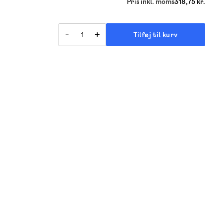
Pris inkl. moms
318,75 kr.
-
+
Tilføj til kurv