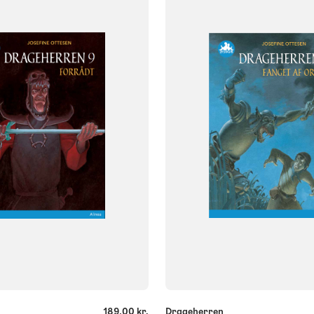
NIVEAU
klasse
4. klasse
5. klasse
2. klasse
3. klasse
4. klasse
5. 
6. klasse
FORMAT
og
Flergangsbog
ISBN
829
9788723540737
-
+
189,00 kr.
Drageherren