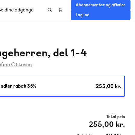
Abonnementer og aftaler
Se dine adgange
Header
Log ind
right
menu
geherren, del 1-4
efine Ottesen
255,00 kr.
ndler rabat 35%
Total pris
255,00 kr.