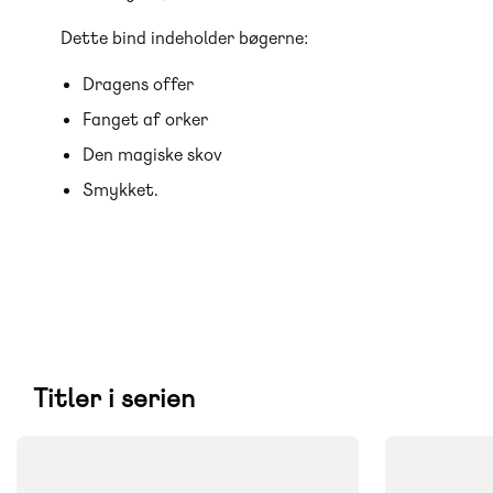
Dette bind indeholder bøgerne:
Dragens offer
Fanget af orker
Den magiske skov
Smykket.
Titler i serien
FAG
FAG
Dansk
Dansk