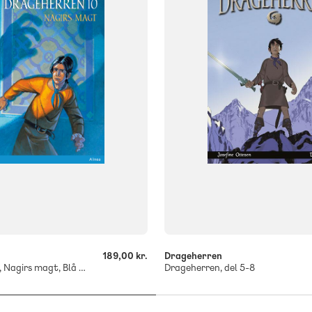
FORMAT
Flergangsbog
og
ISBN
9788773696095
836
-
+
189,00 kr.
Drageherren
Drageherren 10, Nagirs magt, Blå Læseklub
Drageherren, del 5-8