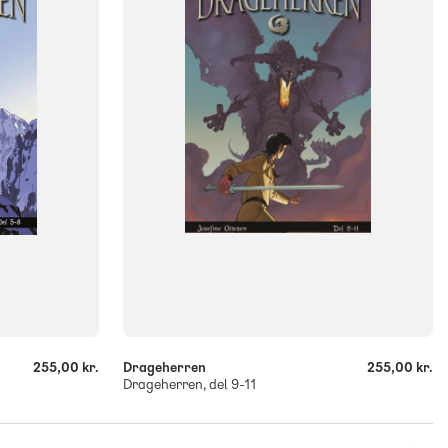
FORMAT
Flergangsbog
ISBN
9788773696101
-
+
255,00 kr.
Drageherren
255,00 kr.
Drageherren, del 9-11