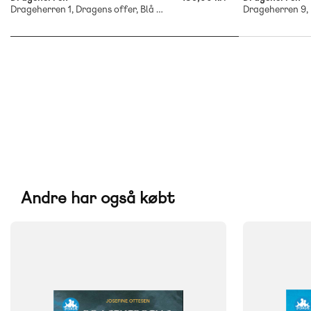
Drageherren 1, Dragens offer, Blå Læseklub
Andre har også købt
FAG
FAG
Dansk
Dansk
NIVEAU
NIVEAU
2. klasse
3. klasse
4. klasse
5. klasse
2. klasse
3. 
6. klasse
6. klasse