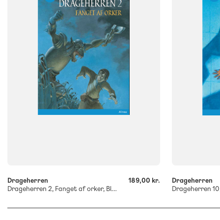
FORMAT
FORMAT
Flergangsbog
Flergangsb
ISBN
ISBN
9788723540737
9788723540
-
-
+
+
Drageherren
189,00 kr.
Drageherren
Drageherren 2, Fanget af orker, Blå Læseklub