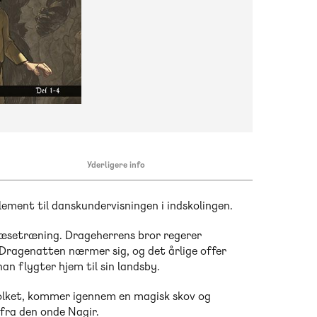
Yderligere info
ement til danskundervisningen i indskolingen.
 læsetræning. Drageherrens bror regerer
Dragenatten nærmer sig, og det årlige offer
han flygter hjem til sin landsby.
folket, kommer igennem en magisk skov og
k fra den onde Nagir.