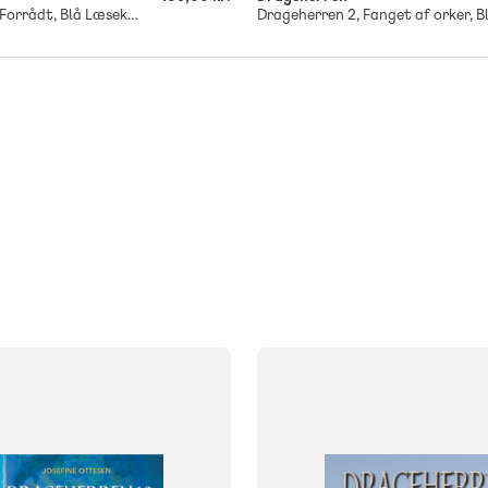
Drageherren 9, Forrådt, Blå Læseklub
FAG
Dansk
NIVEAU
klasse
4. klasse
5. klasse
0. klasse
1. klasse
2. klasse
3. 