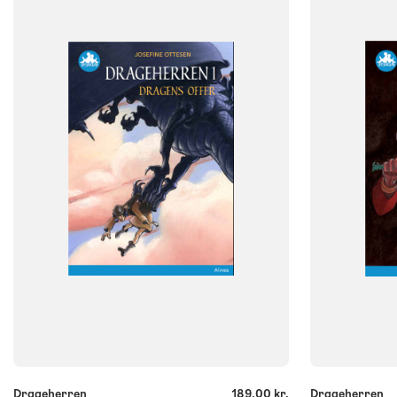
NIVEAU
NIVEAU
2. klasse
3. klasse
4. klasse
5. klasse
2. klasse
3. 
6. klasse
6. klasse
FORMAT
FORMAT
Flergangsbog
Flergangsb
ISBN
ISBN
9788723540096
9788723540
-
-
+
+
Drageherren
189,00 kr.
Drageherren