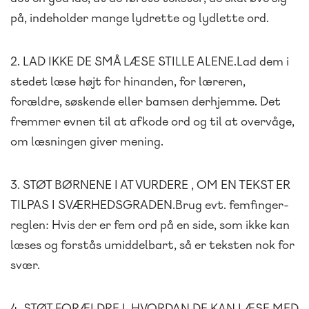
på, indeholder mange lydrette og lydlette ord.
2. LAD IKKE DE SMÅ LÆSE STILLE ALENE.Lad dem i
stedet læse højt for hinanden, for læreren,
forældre, søskende eller bamsen derhjemme. Det
fremmer evnen til at afkode ord og til at overvåge,
om læsningen giver mening.
3. STØT BØRNENE I AT VURDERE , OM EN TEKST ER
TILPAS I SVÆRHEDSGRADEN.Brug evt. femfinger-
reglen: Hvis der er fem ord på en side, som ikke kan
læses og forstås umiddelbart, så er teksten nok for
svær.
4. STØT FORÆLDRE I, HVORDAN DE KAN LÆSE MED