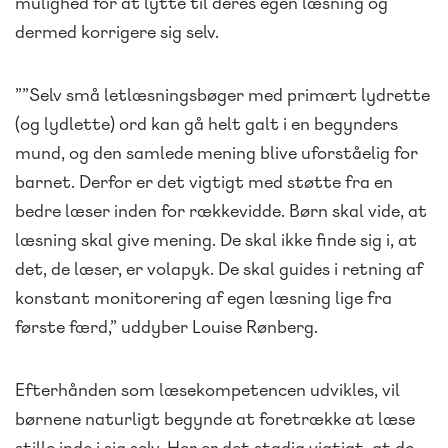
mulighed for at lytte til deres egen læsning og
dermed korrigere sig selv.
””Selv små letlæsningsbøger med primært lydrette
(og lydlette) ord kan gå helt galt i en begynders
mund, og den samlede mening blive uforståelig for
barnet. Derfor er det vigtigt med støtte fra en
bedre læser inden for rækkevidde. Børn skal vide, at
læsning skal give mening. De skal ikke finde sig i, at
det, de læser, er volapyk. De skal guides i retning af
konstant monitorering af egen læsning lige fra
første færd,” uddyber Louise Rønberg.
Efterhånden som læsekompetencen udvikles, vil
børnene naturligt begynde at foretrække at læse
stille inde i sig selv. Her er det stadig vigtigt, at de