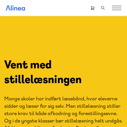
Gå
til
Header
hovedindhold
right
menu
Vent med
stillelæsningen
Mange skoler har indført læsebånd, hvor eleverne
sidder og læser for sig selv. Men stillelæsning stiller
store krav til både afkodning og forestillingsevne.
Og i de yngste klasser bør stillelæsning helt undgås.