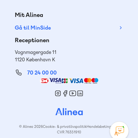
Mit Alinea
Gå til MinSide
Receptionen
Vognmagergade 11
1120 København K
70 24 00 00
Mød
os
© Alinea 2026
Cookie- & privatlivspolitik
Handelsbetingelser
CVR 76351910