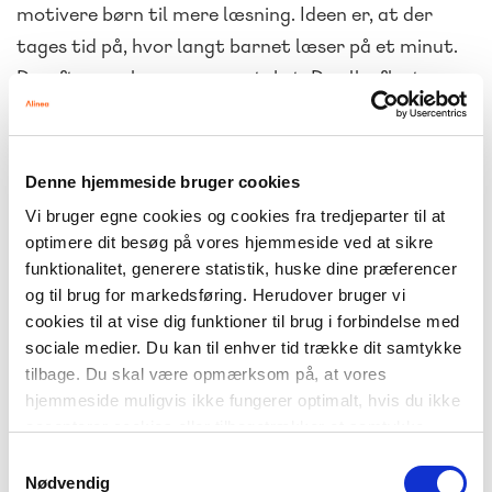
motivere børn til mere læsning. Ideen er, at der
tages tid på, hvor langt barnet læser på et minut.
Derefter genlæses samme tekst. De allerfleste
børn vil allerede anden gang læse samme tekst
hurtigere og dermed tydeligt motiveres af at
kunne se egne fremskridt,” fortæller Louise
Denne hjemmeside bruger cookies
Rønberg.
Vi bruger egne cookies og cookies fra tredjeparter til at
optimere dit besøg på vores hjemmeside ved at sikre
funktionalitet, generere statistik, huske dine præferencer
STIMULER FORESTILLINGSEVNEN
og til brug for markedsføring. Herudover bruger vi
I en tid, hvor børn bliver bombarderet med billeder
cookies til at vise dig funktioner til brug i forbindelse med
og billedfortællinger fra den tidligste barndom, er
sociale medier. Du kan til enhver tid trække dit samtykke
det vigtigt ikke at glemme at styrke børnenes evne
tilbage. Du skal være opmærksom på, at vores
til at være deres egen billedproducent og evne til at
hjemmeside muligvis ikke fungerer optimalt, hvis du ikke
accepterer cookies eller tilbagetrækker et samtykke.
forestille sig, hvad de læser. Et godt udbytte af
Samtykkevalg
læsning kræver, at man øver sig i at lytte og aktivt
Nødvendig