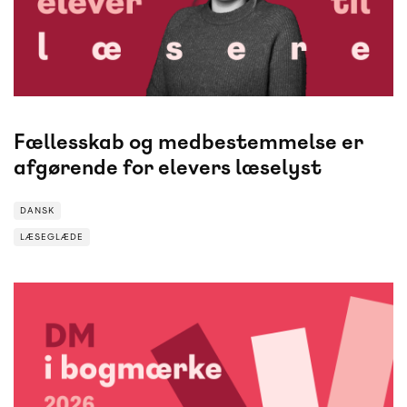
Lærfest
i København løb af stablen den 4.-5. marts.
Var du en af dem, der ikke kunne være der, får du
her alle guldkorn fra fri-
og letlæsningsredaktør Hanne Panduros oplæg, der
handlede om at gøre ALLE elever til læsere.
Fællesskab og medbestemmelse er
afgørende for elevers læselyst
DANSK
LÆSEGLÆDE
LÆSEGLÆDE
DANSK