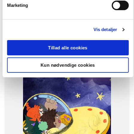
Marketing
Andre har også købt
Vis detaljer
FAG
Dansk
Børnehaveklasse
Tillad alle cookies
NIVEAU
0. klasse
1. klasse
2. klasse
3. klasse
Kun nødvendige cookies
FORMAT
Flergangsbog
ISBN
9788723553218