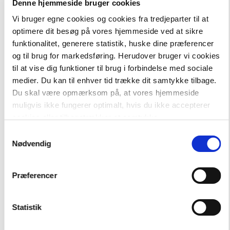
Denne hjemmeside bruger cookies
Vi bruger egne cookies og cookies fra tredjeparter til at
optimere dit besøg på vores hjemmeside ved at sikre
funktionalitet, generere statistik, huske dine præferencer
og til brug for markedsføring. Herudover bruger vi cookies
-
+
til at vise dig funktioner til brug i forbindelse med sociale
medier. Du kan til enhver tid trække dit samtykke tilbage.
Du skal være opmærksom på, at vores hjemmeside
muligvis ikke fungerer optimalt, hvis du ikke accepterer
Læs lydret
133,00 kr.
Mø og en ko, Læs Lydret 0
cookies eller tilbagetrækker et samtykke.
Samtykkevalg
Nødvendig
Hent flere
Præferencer
Statistik