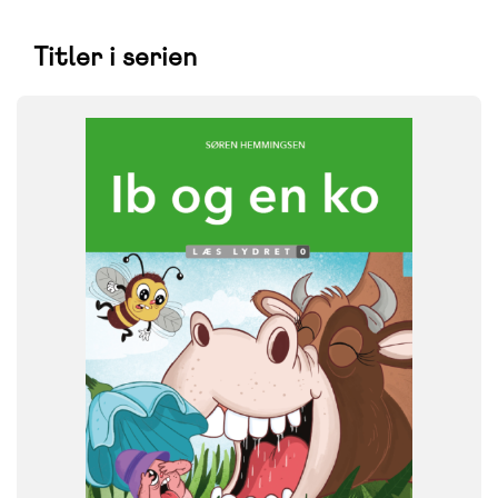
Titler i serien
FAG
Dansk
NIVEAU
0. klasse
1. klasse
2. klasse
3. klasse
FORMAT
Flergangsbog
ISBN
9788723578945