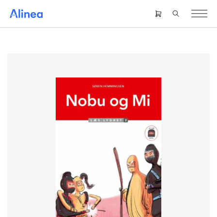
Gå
til
Header
hovedindhold
right
menu