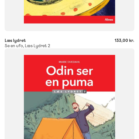
-
+
Læs lydret
133,00 kr.
Se en ufo, Læs Lydret 2
FAG
Dansk
Børnehaveklasse
NIVEAU
0. klasse
1. klasse
2. klasse
3. klasse
FORMAT
Flergangsbog
ISBN
9788723553256