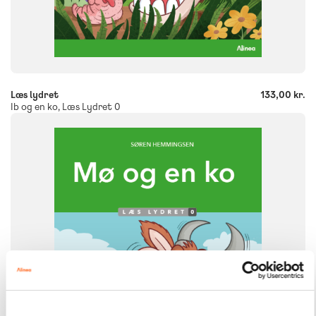
-
+
Læs lydret
133,00 kr.
Ib og en ko, Læs Lydret 0
FAG
Dansk
NIVEAU
0. klasse
1. klasse
2. klasse
3. klasse
FORMAT
Flergangsbog
ISBN
9788723580108