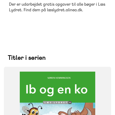
Der er udarbejdet gratis opgaver til alle bøger i Læs
Lydret. Find dem på læslydret.alinea.dk.
Titler i serien
FAG
Dansk
NIVEAU
0. klasse
1. klasse
2. klasse
3. klasse
FORMAT
Flergangsbog