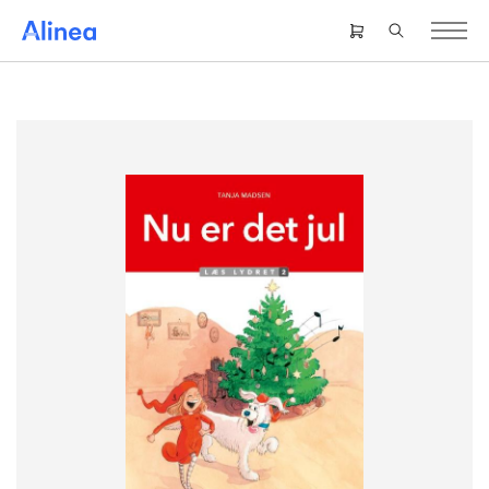
Gå
til
Header
hovedindhold
right
menu