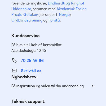
førende læringshuse,
Lindhardt og Ringhof
Uddannelse
, sammen med
Akademisk Forlag
,
Praxis
,
GoTutor
(herunder i
Norge
),
Ordblindetræning
og
Forstå
.
Kundeservice
Få hjælp til køb af læremidler
Alle skoledage: 10-15
70 25 46 66
Skriv til os
Nyhedsbrev
Få inspiration og viden til din undervisning
Teknisk support