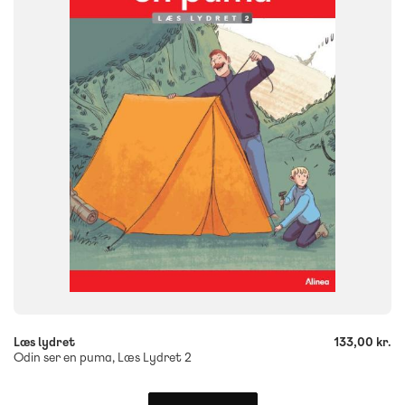
0. klasse
1. klasse
2. klasse
3. klasse
FORMAT
Flergangsbog
ISBN
9788723553256
-
+
Læs lydret
133,00 kr.
Odin ser en puma, Læs Lydret 2