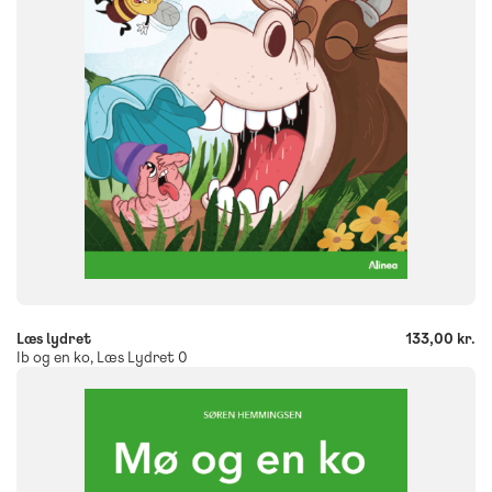
ISBN
9788723578945
-
+
Læs lydret
133,00 kr.
Ib og en ko, Læs Lydret 0
FAG
Dansk
NIVEAU
0. klasse
1. klasse
2. klasse
3. klasse