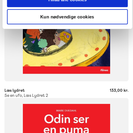
ISBN
9788723553218
Kun nødvendige cookies
-
+
Læs lydret
133,00 kr.
Se en ufo, Læs Lydret 2
FAG
Dansk
Børnehaveklasse
NIVEAU