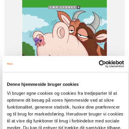
FORMAT
Flergangsbog
ISBN
9788723580108
Denne hjemmeside bruger cookies
-
+
Vi bruger egne cookies og cookies fra tredjeparter til at
optimere dit besøg på vores hjemmeside ved at sikre
funktionalitet, generere statistik, huske dine præferencer
Læs lydret
133,00 kr.
og til brug for markedsføring. Herudover bruger vi cookies
Mø og en ko, Læs Lydret 0
til at vise dig funktioner til brug i forbindelse med sociale
medier. Du kan til enhver tid trække dit samtykke tilbage.