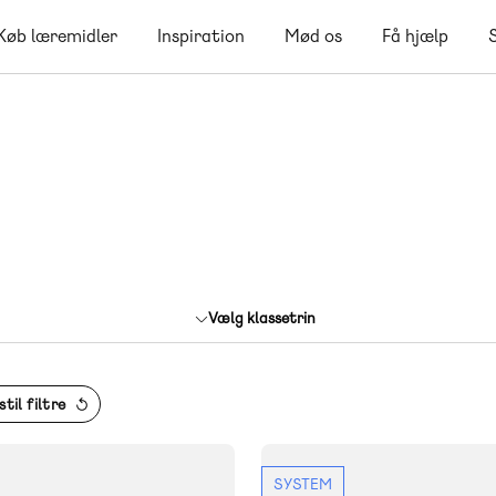
Køb læremidler
Inspiration
Mød os
Få hjælp
Vælg klassetrin
til filtre
SYSTEM