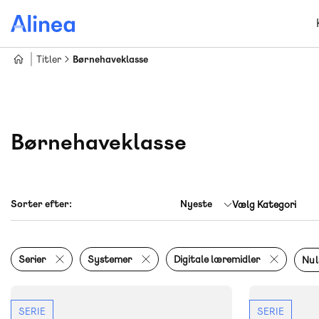
Gå
til
hovedindhold
Titler
Børnehaveklasse
Børnehaveklasse
Nyeste
Vælg Kategori
Serier
Systemer
Digitale læremidler
Nuls
SERIE
SERIE