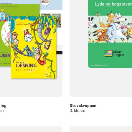
ning
Stavetrappen
se
0. klasse