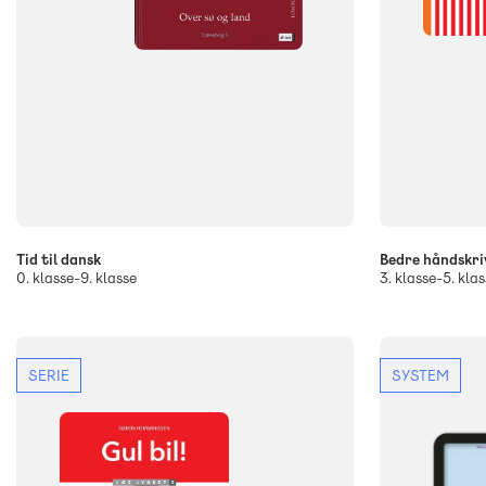
Tid til dansk
Bedre håndskri
0. klasse-9. klasse
3. klasse-5. klas
SERIE
SYSTEM