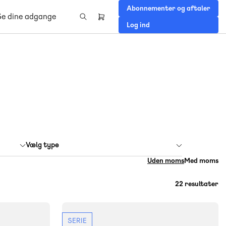
Abonnementer og aftaler
Se dine adgange
Header
Log ind
right
menu
Vælg type
Uden moms
Med moms
22 resultater
SERIE