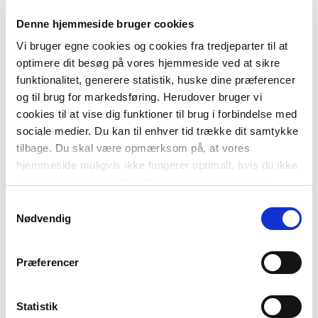
FORMAT
Denne hjemmeside bruger cookies
Flergangsbog
Vi bruger egne cookies og cookies fra tredjeparter til at
ISBN
optimere dit besøg på vores hjemmeside ved at sikre
9788723573094
funktionalitet, generere statistik, huske dine præferencer
og til brug for markedsføring. Herudover bruger vi
cookies til at vise dig funktioner til brug i forbindelse med
sociale medier. Du kan til enhver tid trække dit samtykke
tilbage. Du skal være opmærksom på, at vores
hjemmeside muligvis ikke fungerer optimalt, hvis du ikke
accepterer cookies eller tilbagetrækker et samtykke.
Samtykkevalg
Nødvendig
-
+
Præferencer
Læs lydret
133,00 kr.
Bo er Bo 2, Banjo må væk, Læs lydret 2
Statistik