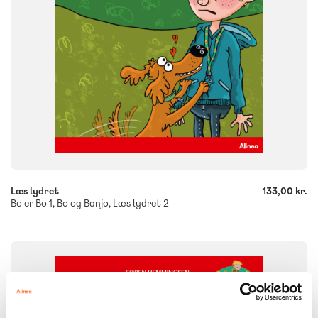
-
+
Læs lydret
133,00 kr.
Bo er Bo 1, Bo og Banjo, Læs lydret 2
FAG
Dansk
NIVEAU
0. klasse
1. klasse
2. klasse
3. klasse