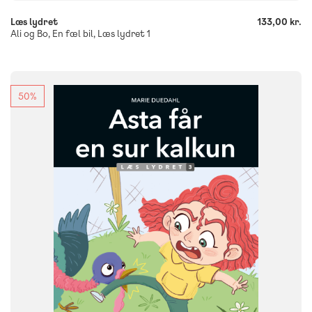
Læs lydret
133,00 kr.
Ali og Bo, En fæl bil, Læs lydret 1
50%
FAG
Dansk
NIVEAU
0. klasse
1. klasse
2. klasse
3. klasse
FORMAT
Flergangsbog
ISBN
9788723567482