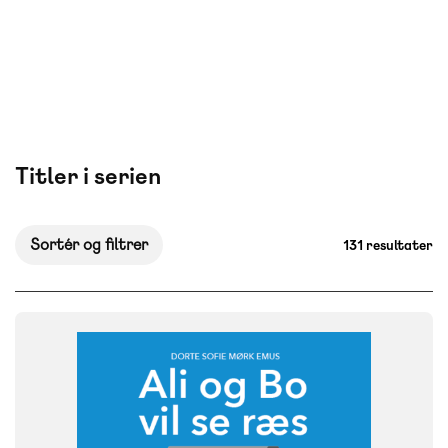
Titler i serien
Sortér og filtrer
131 resultater
FAG
Dansk
NIVEAU
0. klasse
1. klasse
2. klasse
3. klasse