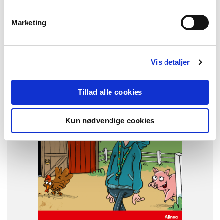
Marketing
FAG
Dansk
NIVEAU
0. klasse
1. klasse
2. klasse
3. klasse
Vis detaljer
FORMAT
Flergangsbog
Tillad alle cookies
ISBN
9788723569226
Kun nødvendige cookies
-
+