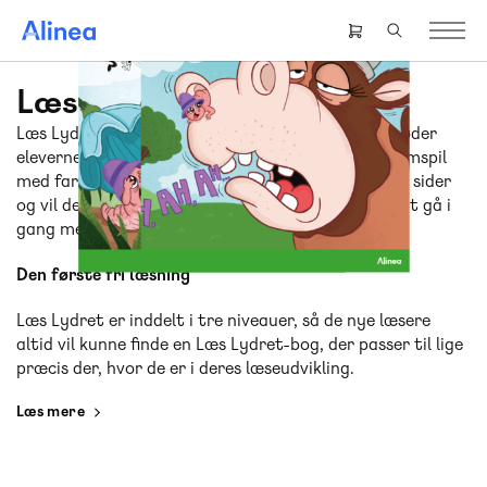
Gå
til
Header
hovedindhold
right
menu
Læs lydret
Læs Lydret er bøger til de helt nye læsere. Her møder
eleverne sjove fortællinger, der er fortalt i tæt samspil
med farverige illustrationer. Alle bøgerne er på 24 sider
og vil derfor være overskuelige for de nye læsere at gå i
gang med.
Den første fri læsning
Læs Lydret er inddelt i tre niveauer, så de nye læsere
altid vil kunne finde en Læs Lydret-bog, der passer til lige
præcis der, hvor de er i deres læseudvikling.
Læs mere