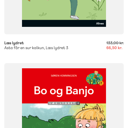
-
+
Læs lydret
133,00 kr.
Asta får en sur kalkun, Læs lydret 3
66,50 kr.
FAG
Dansk
NIVEAU
0. klasse
1. klasse
2. klasse
3. klasse
FORMAT
Flergangsbog
ISBN
9788723573766