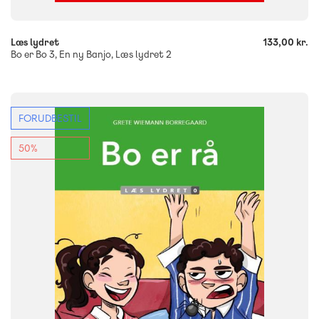
Læs lydret
133,00 kr.
Bo er Bo 3, En ny Banjo, Læs lydret 2
FORUDBESTIL
FAG
Dansk
Børnehaveklasse
50%
NIVEAU
0. klasse
1. klasse
2. klasse
3. klasse
FORMAT
Flergangsbog
ISBN
9788723559357