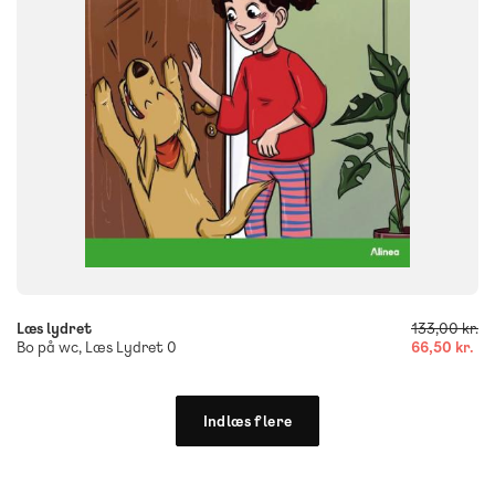
ISBN
9788723559340
-
+
Læs lydret
133,00 kr.
Bo på wc, Læs Lydret 0
66,50 kr.
Indlæs flere