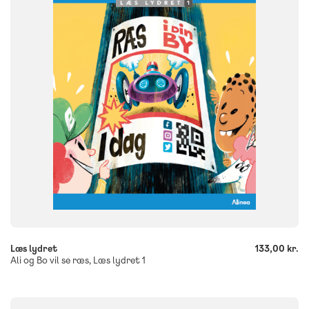
FORMAT
Flergangsbog
ISBN
9788723578167
-
+
Læs lydret
133,00 kr.
Ali og Bo vil se ræs, Læs lydret 1