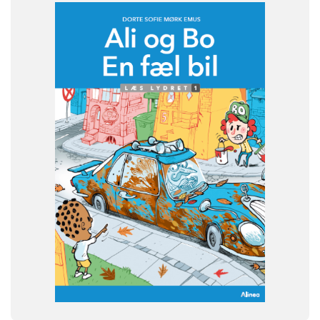
FAG
Dansk
NIVEAU
0. klasse
1. klasse
2. klasse
3. klasse
FORMAT
Flergangsbog
ISBN
9788723574558
-
+