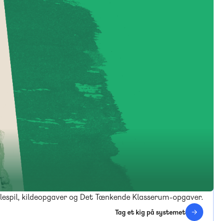
rollespil, kildeopgaver og Det Tænkende Klasserum-opgaver.
Tag et kig på systemet