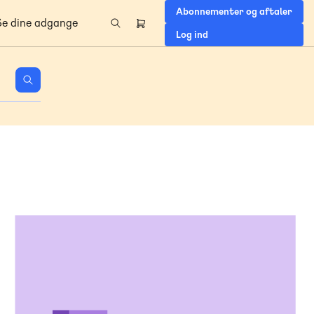
Abonnementer og aftaler
Se dine adgange
Header
Log ind
right
menu