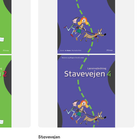
NIVEAU
6. klasse
Stavevejen