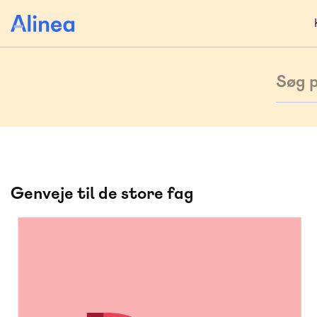
Gå
til
hovedindhold
Search
Genveje til de store fag