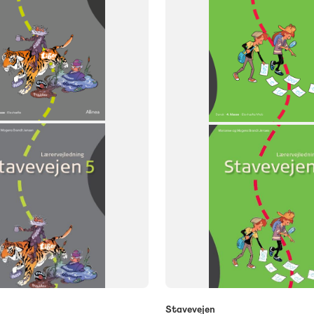
NIVEAU
4. klasse
Stavevejen