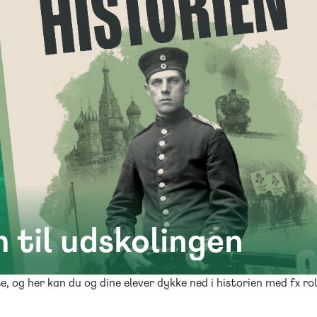
 til udskolingen
se, og her kan du og dine elever dykke ned i historien med fx 