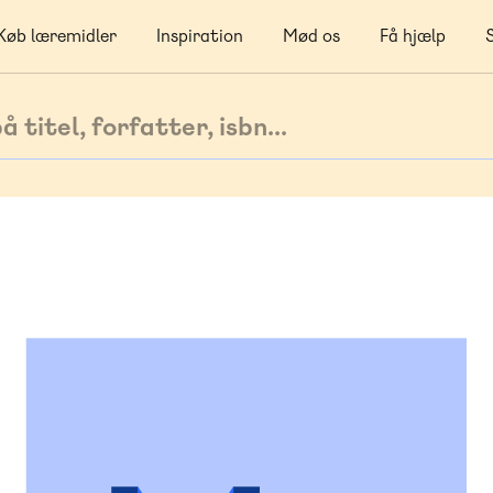
Køb læremidler
Inspiration
Mød os
Få hjælp