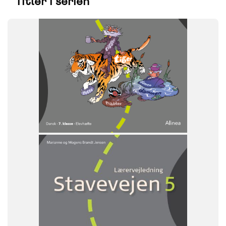
Titler i serien
FAG
Dansk
NIVEAU
7. klasse