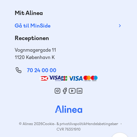
Mit Alinea
Gå til MinSide
Receptionen
Vognmagergade 11
1120 København K
70 24 00 00
Mød
os
© Alinea 2026
Cookie- & privatlivspolitik
Handelsbetingelser
CVR 76351910