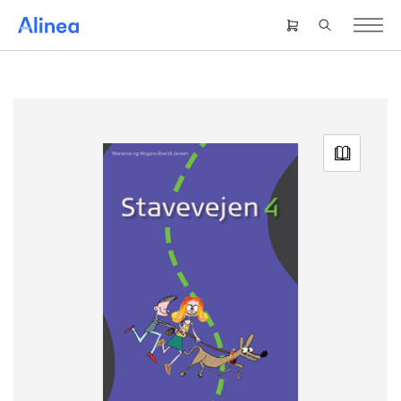
Gå
til
Header
hovedindhold
right
menu