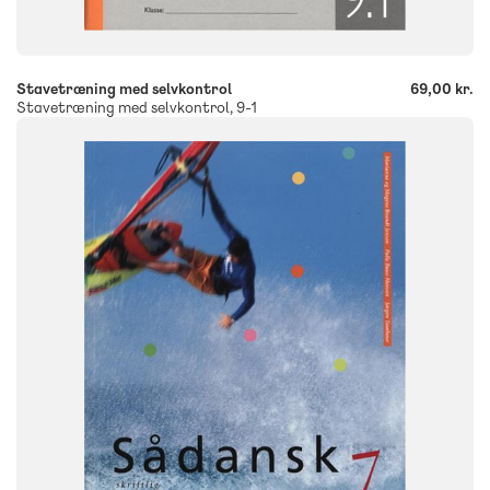
-
+
Stavetræning med selvkontrol
69,00 kr.
Stavetræning med selvkontrol, 9-1
SYSTEM
FAG
Dansk
NIVEAU
7. klasse
FORMAT
Engangsbog
ISBN
9788723021168