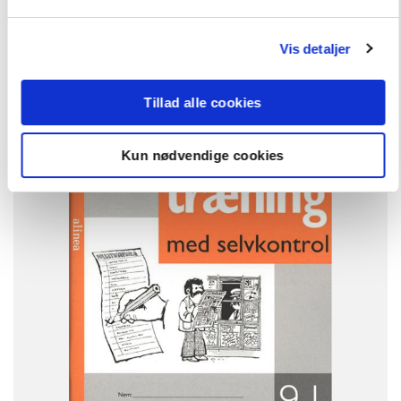
Vis detaljer
FAG
Dansk
Tillad alle cookies
NIVEAU
9. klasse
FORMAT
Kun nødvendige cookies
Engangsbog
ISBN
9788723001894