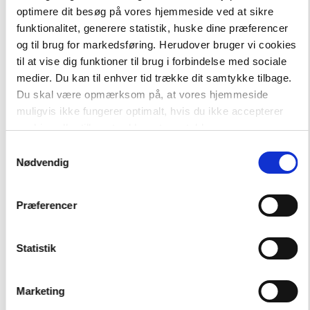
optimere dit besøg på vores hjemmeside ved at sikre
funktionalitet, generere statistik, huske dine præferencer
og til brug for markedsføring. Herudover bruger vi cookies
til at vise dig funktioner til brug i forbindelse med sociale
medier. Du kan til enhver tid trække dit samtykke tilbage.
Du skal være opmærksom på, at vores hjemmeside
Stavevejen
muligvis ikke fungerer optimalt, hvis du ikke accepterer
Alt til Stavevejen Start, 1.-2. klasse
cookies eller tilbagetrækker et samtykke.
Samtykkevalg
Nødvendig
Hent flere
Præferencer
Statistik
Marketing
Andre har også købt