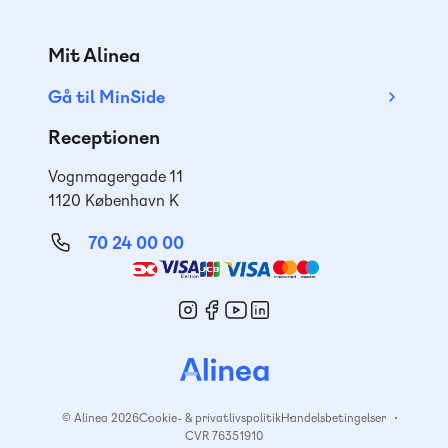
Mit Alinea
Gå til MinSide
Receptionen
Vognmagergade 11
1120 København K
70 24 00 00
Mød
os
© Alinea 2026
Cookie- & privatlivspolitik
Handelsbetingelser
CVR 76351910