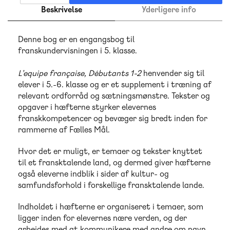
Beskrivelse
Yderligere info
Denne bog er en engangsbog til
franskundervisningen i 5. klasse.
L’equipe française, Débutants 1-2
henvender sig til
elever i 5.-6. klasse og er et supplement i træning af
relevant ordforråd og sætningsmønstre. Tekster og
opgaver i hæfterne styrker elevernes
franskkompetencer og bevæger sig bredt inden for
rammerne af Fælles Mål.
Hvor det er muligt, er temaer og tekster knyttet
til et fransktalende land, og dermed giver hæfterne
også eleverne indblik i sider af kultur- og
samfundsforhold i forskellige fransktalende lande.
Indholdet i hæfterne er organiseret i temaer, som
ligger inden for elevernes nære verden, og der
arbejdes med at kommunikere med andre om navn,