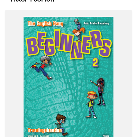
FAG
Engelsk
NIVEAU
1. klasse
2. klasse
FORMAT
Engangsbog
ISBN
9788723513915