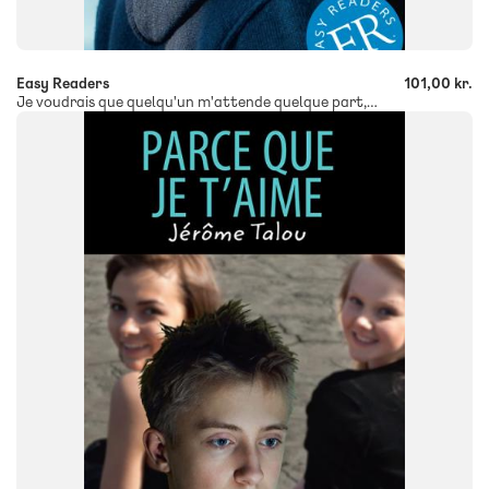
-
+
Easy Readers
101,00 kr.
Je voudrais que quelqu'un m'attende quelque part, ER B
FAG
Fransk
FORMAT
Flergangsbog
ISBN
9788723512161