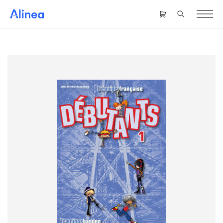
Gå
til
Header
hovedindhold
right
menu