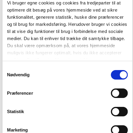
Vi bruger egne cookies og cookies fra tredjeparter til at
optimere dit besøg på vores hjemmeside ved at sikre
funktionalitet, generere statistik, huske dine præferencer
-
+
og til brug for markedsføring. Herudover bruger vi cookies
til at vise dig funktioner til brug i forbindelse med sociale
medier. Du kan til enhver tid trække dit samtykke tilbage.
Du skal være opmærksom på, at vores hjemmeside
Træningsbanden
31,00 kr.
Die DeutschBande 3
muligvis ikke fungerer optimalt, hvis du ikke accepterer
cookies eller tilbagetrækker et samtykke.
Samtykkevalg
Hent flere
Nødvendig
Præferencer
Statistik
Andre har også købt
Marketing