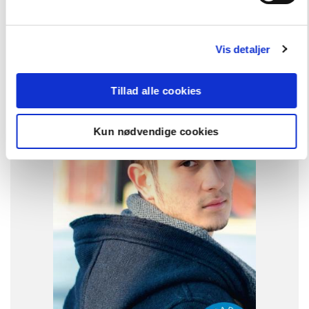
FAG
Vis detaljer
Fransk
FORMAT
Flergangsbog
Tillad alle cookies
ISBN
9788723505750
Kun nødvendige cookies