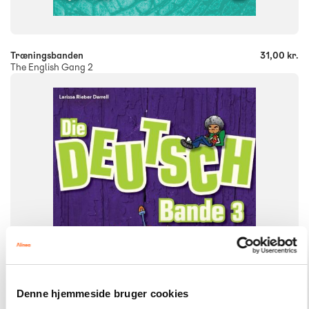
-
+
Træningsbanden
31,00 kr.
The English Gang 2
FAG
Tysk
NIVEAU
7. klasse
FORMAT
Engangsbog
ISBN
9788723539717
Denne hjemmeside bruger cookies