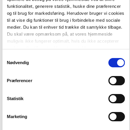
funktionalitet, generere statistik, huske dine præferencer
og til brug for markedsføring. Herudover bruger vi cookies
til at vise dig funktioner til brug i forbindelse med sociale
-
+
medier. Du kan til enhver tid trække dit samtykke tilbage.
Du skal være opmærksom på, at vores hjemmeside
muligvis ikke fungerer optimalt, hvis du ikke accepterer
cookies eller tilbagetrækker et samtykke.
Træningsbanden
31,00 kr.
Débutants 1
Samtykkevalg
Nødvendig
Hent flere
Præferencer
Statistik
Marketing