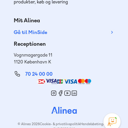
produkter, køb og levering
Mit Alinea
Gå til MinSide
Receptionen
Vognmagergade 11
1120 København K
70 24 00 00
Mød
os
© Alinea 2026
Cookie- & privatlivspolitik
Handelsbetingelser