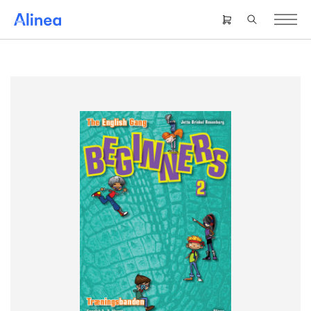
Gå
til
Header
hovedindhold
right
menu