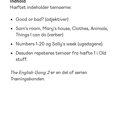
Indhold
Hæftet indeholder temaerne:
Good or bad? (adjektiver)
Sam’s room, Mary’s house, Clothes, Animals,
Things I can do (verber)
Numbers 1-20 og Sally’s week (ugedagene)
Desuden repeteres temaer fra hæfte 1 i Old
stuff.
The English Gang 2
er en del af serien
Træningsbanden.