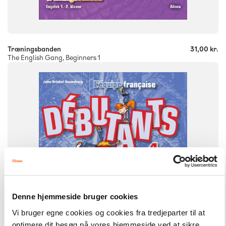
-
+
Træningsbanden
31,00 kr.
The English Gang, Beginners 1
FAG
Fransk
NIVEAU
5. klasse
FORMAT
Engangsbog
ISBN
9788723522719
Denne hjemmeside bruger cookies
Vi bruger egne cookies og cookies fra tredjeparter til at
optimere dit besøg på vores hjemmeside ved at sikre