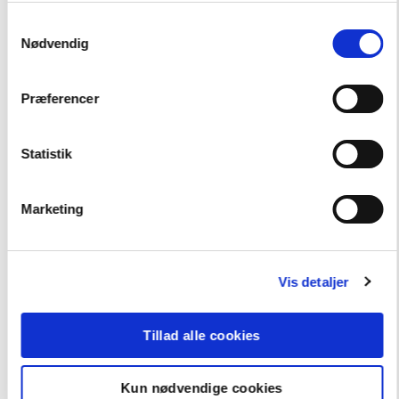
Samtykkevalg
Nødvendig
Andre har også købt
Præferencer
FAG
Dansk
Statistik
NIVEAU
0. klasse
1. klasse
2. klasse
3. klasse
4. klasse
Marketing
FORMAT
Flergangsbog
ISBN
9788723562623
Vis detaljer
Tillad alle cookies
Kun nødvendige cookies