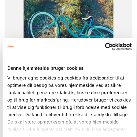
-
+
Easy Readers
101,00 kr.
Denne hjemmeside bruger cookies
La bicyclette bleue, ER C
Vi bruger egne cookies og cookies fra tredjeparter til at
optimere dit besøg på vores hjemmeside ved at sikre
Hent flere
funktionalitet, generere statistik, huske dine præferencer
og til brug for markedsføring. Herudover bruger vi cookies
til at vise dig funktioner til brug i forbindelse med sociale
medier. Du kan til enhver tid trække dit samtykke tilbage.
Du skal være opmærksom på, at vores hjemmeside
muligvis ikke fungerer optimalt, hvis du ikke accepterer
cookies eller tilbagetrækker et samtykke.