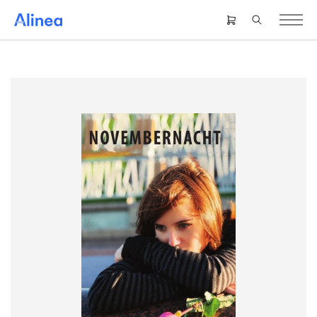
Gå
til
Header
hovedindhold
right
menu