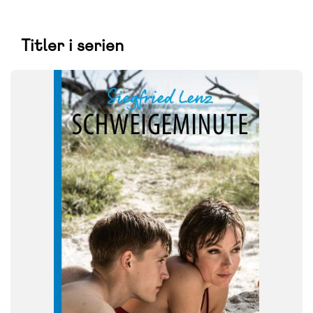
Titler i serien
FAG
Tysk
FORMAT
Flergangsbog
ISBN
9788723572295