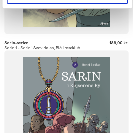
-
+
Sarin-serien
189,00 kr.
Sarin 1 - Sarin i Svovldalen, Blå Læseklub
FAG
Dansk
NIVEAU
0. klasse
1. klasse
2. klasse
3. klasse
4. klasse
FORMAT
Flergangsbog
ISBN
9788723562630