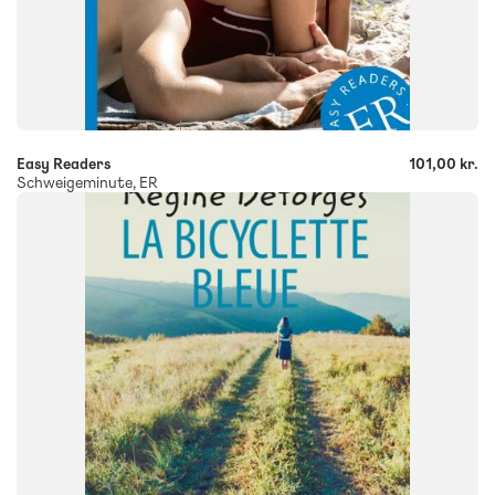
-
+
Easy Readers
101,00 kr.
Schweigeminute, ER
FAG
Fransk
FORMAT
Flergangsbog
ISBN
9788723543059