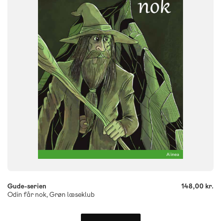
FORMAT
Flergangsbog
ISBN
9788723548689
-
+
Gude-serien
148,00 kr.
Odin får nok, Grøn læseklub