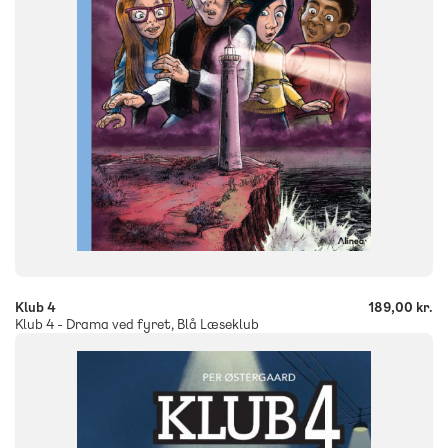
ISBN
9788723570109
-
+
Klub 4
189,00 kr.
Klub 4 - Drama ved fyret, Blå Læseklub
FAG
Dansk
NIVEAU
2. klasse
3. klasse
4. klasse
5. klasse
6. klasse