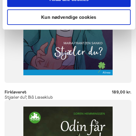
9788723530530
Kun nødvendige cookies
-
+
Firkløveret
189,00 kr.
Stjæler du?, Blå Læseklub
FAG
Dansk
NIVEAU
0. klasse
1. klasse
2. klasse
3. klasse