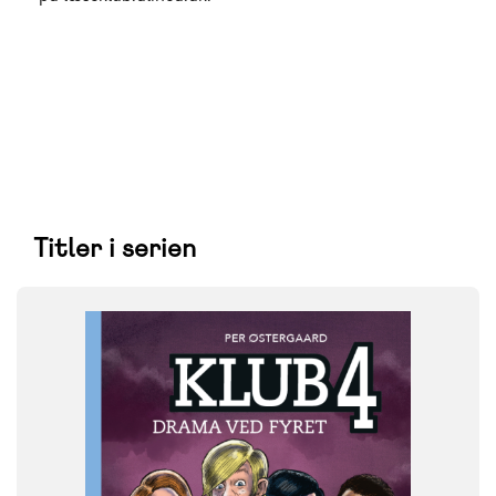
Titler i serien
FAG
Dansk
NIVEAU
0. klasse
1. klasse
2. klasse
3. klasse
4. klasse
5. klasse
FORMAT
Flergangsbog