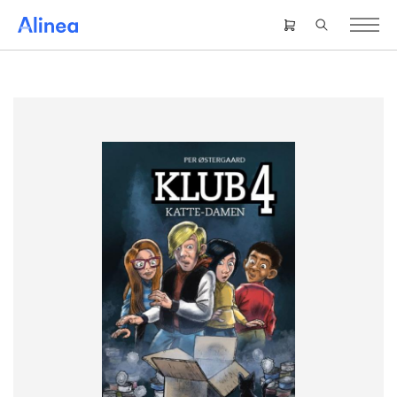
Gå
til
Header
hovedindhold
right
menu