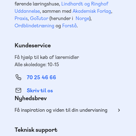
førende læringshuse,
Lindhardt og Ringhof
Uddannelse
, sammen med
Akademisk Forlag
,
Praxis
,
GoTutor
(herunder i
Norge
),
Ordblindetræning
og
Forstå
.
Kundeservice
Få hjælp til køb af læremidler
Alle skoledage: 10-15
70 25 46 66
Skriv til os
Nyhedsbrev
Få inspiration og viden til din undervisning
Teknisk support