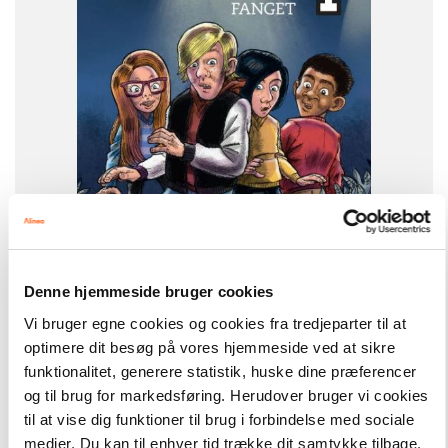
FORMAT
Flergangsbog
ISBN
9788723558428
Denne hjemmeside bruger cookies
-
+
Vi bruger egne cookies og cookies fra tredjeparter til at
optimere dit besøg på vores hjemmeside ved at sikre
funktionalitet, generere statistik, huske dine præferencer
Klub 4
189,00 kr.
og til brug for markedsføring. Herudover bruger vi cookies
Klub 4 - Fanget, Blå Læseklub
til at vise dig funktioner til brug i forbindelse med sociale
medier. Du kan til enhver tid trække dit samtykke tilbage.