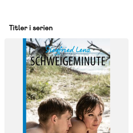
Titler i serien
FAG
Tysk
FORMAT
Flergangsbog
ISBN
9788723572295