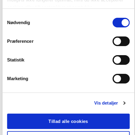
cookies eller tilbagetrækker et samtykke.
Samtykkevalg
Nødvendig
Andre har også købt
Præferencer
FAG
Tysk
Statistik
FORMAT
Flergangsbog
Marketing
ISBN
9788723505415
Vis detaljer
Tillad alle cookies