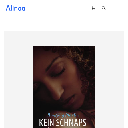
Gå
til
Header
hovedindhold
right
menu