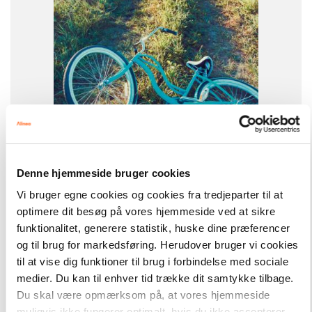
-
+
Denne hjemmeside bruger cookies
Easy Readers
101,00 kr.
La bicyclette bleue, ER C
Vi bruger egne cookies og cookies fra tredjeparter til at
optimere dit besøg på vores hjemmeside ved at sikre
funktionalitet, generere statistik, huske dine præferencer
Hent flere
og til brug for markedsføring. Herudover bruger vi cookies
til at vise dig funktioner til brug i forbindelse med sociale
medier. Du kan til enhver tid trække dit samtykke tilbage.
Du skal være opmærksom på, at vores hjemmeside
muligvis ikke fungerer optimalt, hvis du ikke accepterer