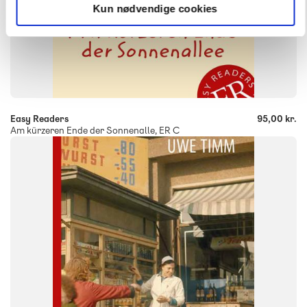
Kun nødvendige cookies
-
+
Easy Readers
95,00 kr.
Am kürzeren Ende der Sonnenalle, ER C
FAG
Tysk
FORMAT
Flergangsbog
ISBN
9788723505743