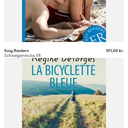
-
+
Easy Readers
101,00 kr.
Schweigeminute, ER
FAG
Fransk
FORMAT
Flergangsbog
ISBN
9788723543059