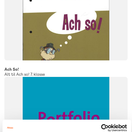
Ach So!
Alt til Ach so! 7. klasse
SYSTEM
Ach So!
FAG
Tysk
NIVEAU
9. klasse