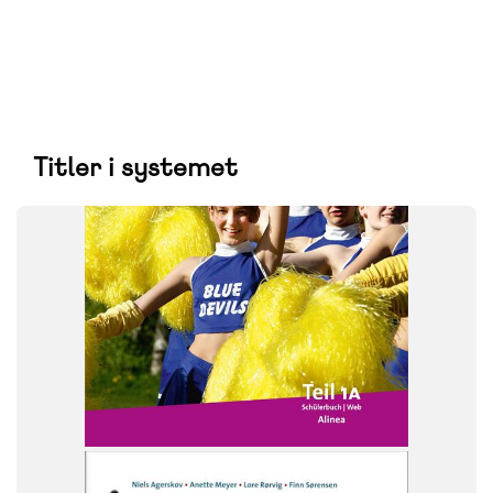
Titler i systemet
SYSTEM
Ach So!
FAG
Tysk
NIVEAU
7. klasse