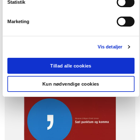
Statistik
Marketing
Andre har også købt
Vis detaljer
Tillad alle cookies
FAG
Dansk
Kun nødvendige cookies
NIVEAU
7. klasse
8. klasse
9. klasse
FORMAT
Engangsbog
ISBN
9788723020079