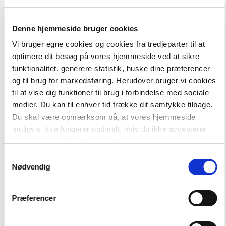
Denne hjemmeside bruger cookies
Vi bruger egne cookies og cookies fra tredjeparter til at
optimere dit besøg på vores hjemmeside ved at sikre
funktionalitet, generere statistik, huske dine præferencer
og til brug for markedsføring. Herudover bruger vi cookies
til at vise dig funktioner til brug i forbindelse med sociale
medier. Du kan til enhver tid trække dit samtykke tilbage.
Du skal være opmærksom på, at vores hjemmeside
muligvis ikke fungerer optimalt, hvis du ikke accepterer
cookies eller tilbagetrækker et samtykke.
Ach So!
Samtykkevalg
Alt til Ach so! 9. klasse
Nødvendig
Hent flere
Præferencer