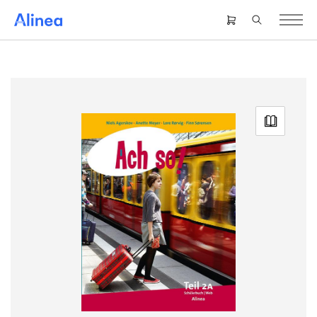
Gå
til
Header
hovedindhold
right
menu